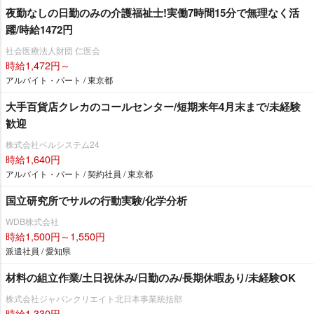
夜勤なしの日勤のみの介護福祉士!実働7時間15分で無理なく活
躍/時給1472円
社会医療法人財団 仁医会
時給1,472円～
アルバイト・パート / 東京都
大手百貨店クレカのコールセンター/短期来年4月末まで/未経験
歓迎
株式会社ベルシステム24
時給1,640円
アルバイト・パート / 契約社員 / 東京都
国立研究所でサルの行動実験/化学分析
WDB株式会社
時給1,500円～1,550円
派遣社員 / 愛知県
材料の組立作業/土日祝休み/日勤のみ/長期休暇あり/未経験OK
株式会社ジャパンクリエイト北日本事業統括部
時給1,330円