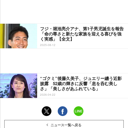
フジ・堀池亮介アナ、第1子男児誕生を報告
「命の尊さと新たな家族を迎える喜びを強
く実感」【全文】
2025-08-12
“ゴクミ”後藤久美子、ジュエリー纏う近影
披露 52歳の輝きに反響「息を呑む美し
さ」「美しさがあふれている」
2026-04-22
ニュース一覧へ戻る