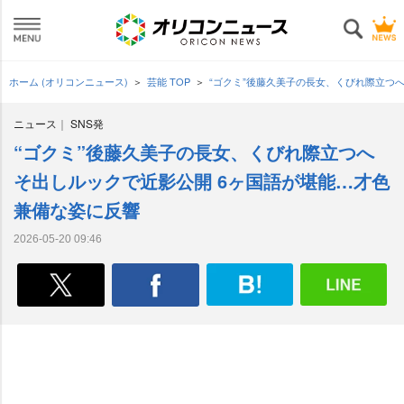
ホーム (オリコンニュース)
芸能 TOP
“ゴクミ”後藤久美子の長女、くびれ際立つ
ニュース
SNS発
“ゴクミ”後藤久美子の長女、くびれ際立つへ
そ出しルックで近影公開 6ヶ国語が堪能…才色
兼備な姿に反響
2026-05-20 09:46