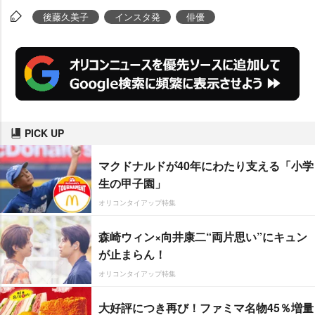
後藤久美子
インスタ発
俳優
PICK UP
マクドナルドが40年にわたり支える「小学
生の甲子園」
オリコンタイアップ特集
森崎ウィン×向井康二“両片思い”にキュン
が止まらん！
オリコンタイアップ特集
大好評につき再び！ファミマ名物45％増量