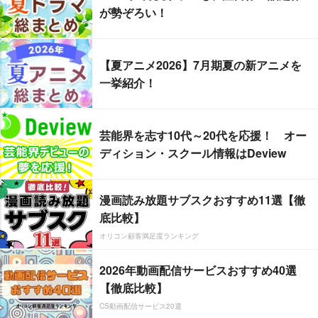
が勢ぞろい！
【夏アニメ2026】7月期夏の新アニメを
一挙紹介！
芸能界を志す10代～20代を応援！ オー
ディション・スクール情報はDeview
漫画読み放題サブスクおすすめ11選【徹
底比較】
オリコン顧客満足度ランキング
2026年動画配信サービスおすすめ40選
【徹底比較】
CS動画配信サービス20選