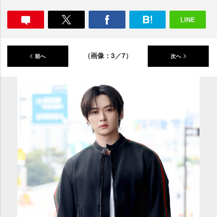
（画像：3／7）
前へ
次へ