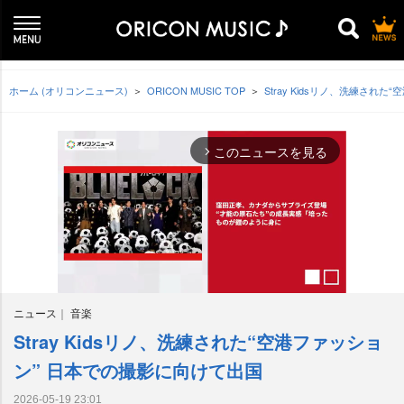
ホーム (オリコンニュース)
ORICON MUSIC TOP
Stray Kidsリノ、洗練され
このニュースを見る
arrow_forward_ios
ニュース
音楽
Stray Kidsリノ、洗練された“空港ファッショ
M
u
ン” 日本での撮影に向けて出国
t
e
2026-05-19 23:01