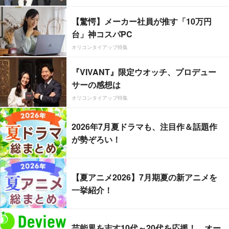
【驚愕】メーカー社員が推す「10万円
台」神コスパPC
オリコンタイアップ特集
『VIVANT』限定ウオッチ、プロデュー
サーの感想は
オリコンタイアップ特集
2026年7月夏ドラマも、注目作＆話題作
が勢ぞろい！
【夏アニメ2026】7月期夏の新アニメを
一挙紹介！
芸能界を志す10代～20代を応援！ オー