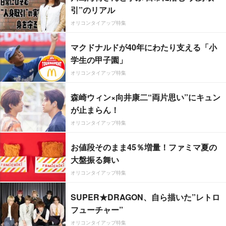
引”のリアル
オリコンタイアップ特集
マクドナルドが40年にわたり支える「小
学生の甲子園」
オリコンタイアップ特集
森崎ウィン×向井康二“両片思い”にキュン
が止まらん！
オリコンタイアップ特集
お値段そのまま45％増量！ファミマ夏の
大盤振る舞い
オリコンタイアップ特集
SUPER★DRAGON、自ら描いた”レトロ
フューチャー”
オリコンタイアップ特集