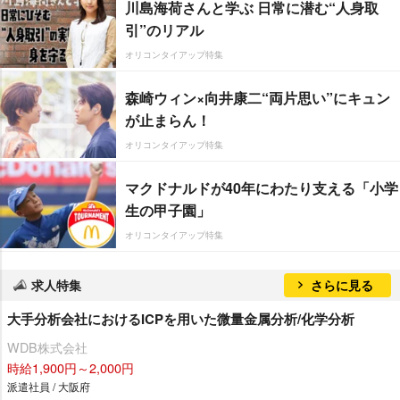
川島海荷さんと学ぶ 日常に潜む“人身取
引”のリアル
オリコンタイアップ特集
森崎ウィン×向井康二“両片思い”にキュン
が止まらん！
オリコンタイアップ特集
マクドナルドが40年にわたり支える「小学
生の甲子園」
オリコンタイアップ特集
求人特集
さらに見る
大手分析会社におけるICPを用いた微量金属分析/化学分析
WDB株式会社
時給1,900円～2,000円
派遣社員 / 大阪府