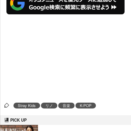
Stray Kids
リノ
音楽
K-POP
PICK UP