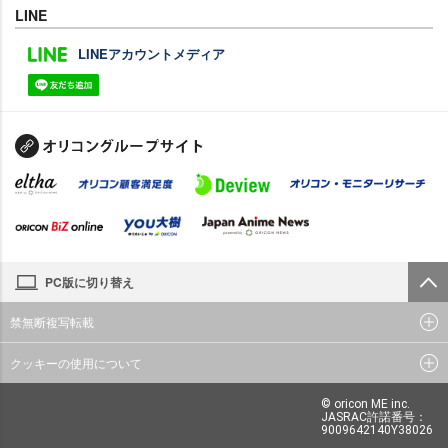
LINE
LINEアカウントメディア
PC版に切り替え
禁無断複写転載
クッキーの使用について
© oricon ME inc.
JASRAC許諾番号：
9009642140Y38026