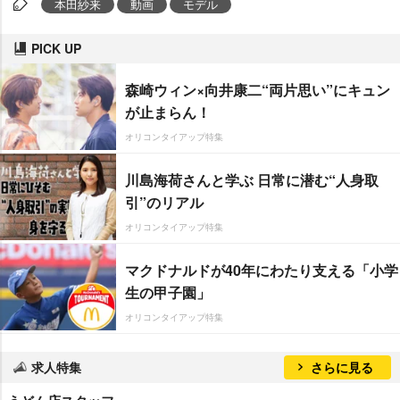
本田紗来
動画
モデル
PICK UP
森崎ウィン×向井康二“両片思い”にキュン
が止まらん！
オリコンタイアップ特集
川島海荷さんと学ぶ 日常に潜む“人身取
引”のリアル
オリコンタイアップ特集
マクドナルドが40年にわたり支える「小学
生の甲子園」
オリコンタイアップ特集
求人特集
さらに見る