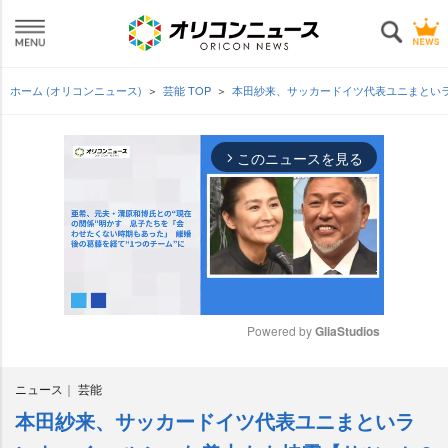
ホーム (オリコンニュース)
芸能 TOP
本田紗来、サッカードイツ代表ユニまといラ
このニュースを見る
arrow_forward_ios
Powered by 
GliaStudios
M
ニュース
芸能
u
t
本田紗来、サッカードイツ代表ユニまといラ
e