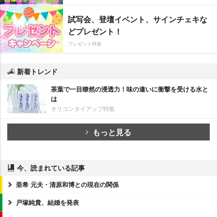
試写会、登壇イベント、サインチェキな
どプレゼント！
プレゼント特集
新着トレンド
茶葉で一目瞭然の浸透力！味の違いに衝撃を受ける水と
は
オリコンタイアップ特集
もっと見る
今、読まれている記事
亜希 元夫・清原和博との現在の関係
戸塚純貴、結婚を発表