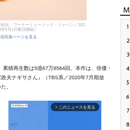
利元：ワーナーミュージック・ジャパン／202
1
0年5月1日配信開始）
写真ページを見る
2
3
4
。累積再生数は5億67万8564回。本作は、俳優・
政夫ナギサさん』（TBS系／2020年7月期放
5
いた。
6
このニュースを見る
arrow_forward_ios
7
8