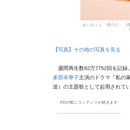
あいみょん「裸の心」（権
【写真】その他の写真を見る
週間再生数92万7752回を記録
多部未華子
主演のドラマ『私の家
送）の主題歌として起用されて
ADの後にコンテンツが続きます