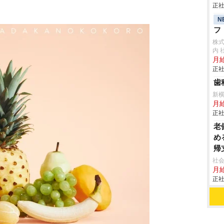
正社
N
フ
株
内 
月給
正社
歯
新
月給
正社
老
め
帰
社会
月給
正社