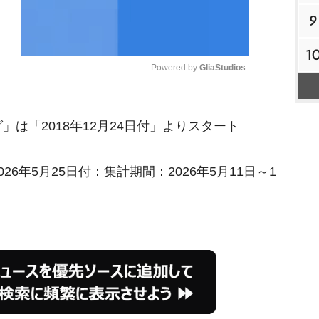
9
1
Powered by 
GliaStudios
M
は「2018年12月24日付」よりスタート
u
t
e
6年5月25日付：集計期間：2026年5月11日～1