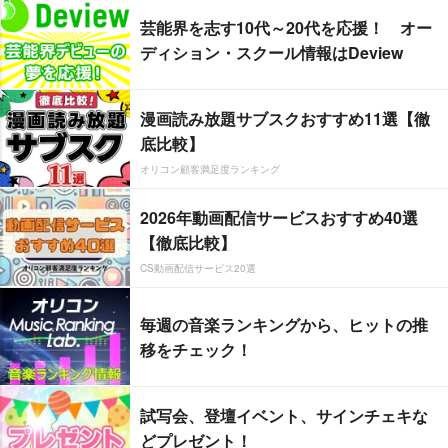
芸能界を志す10代～20代を応援！ オー
ディション・スクール情報はDeview
漫画読み放題サブスクおすすめ11選【徹
底比較】
オリコン顧客満足度ランキング
2026年動画配信サービスおすすめ40選
【徹底比較】
CS動画配信サービス20選
毎週の音楽ランキングから、ヒットの推
移をチェック！
試写会、登壇イベント、サインチェキな
どプレゼント！