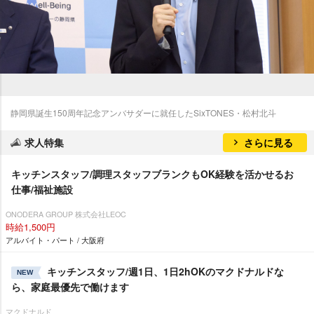
静岡県誕生150周年記念アンバサダーに就任したSixTONES・松村北斗
求人特集
さらに見る
キッチンスタッフ/調理スタッフブランクもOK経験を活かせるお
仕事/福祉施設
ONODERA GROUP 株式会社LEOC
時給1,500円
アルバイト・パート / 大阪府
キッチンスタッフ/週1日、1日2hOKのマクドナルドな
NEW
ら、家庭最優先で働けます
マクドナルド