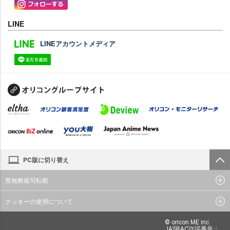
LINE
LINEアカウントメディア
PC版に切り替え
禁無断複写転載
クッキーの使用について
© oricon ME inc.
JASRAC許諾番号：