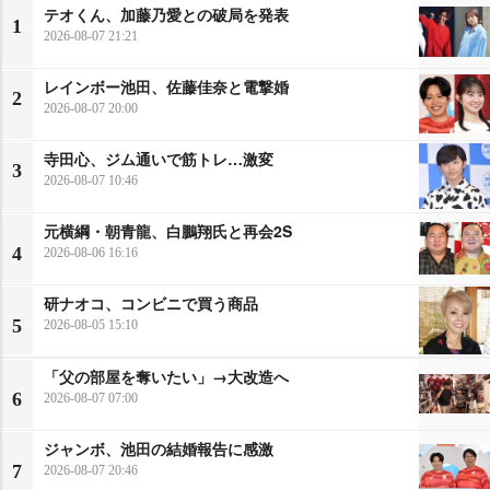
テオくん、加藤乃愛との破局を発表
1
2026-08-07 21:21
レインボー池田、佐藤佳奈と電撃婚
2
2026-08-07 20:00
寺田心、ジム通いで筋トレ…激変
3
2026-08-07 10:46
元横綱・朝青龍、白鵬翔氏と再会2S
4
2026-08-06 16:16
研ナオコ、コンビニで買う商品
5
2026-08-05 15:10
「父の部屋を奪いたい」→大改造へ
6
2026-08-07 07:00
ジャンボ、池田の結婚報告に感激
7
2026-08-07 20:46