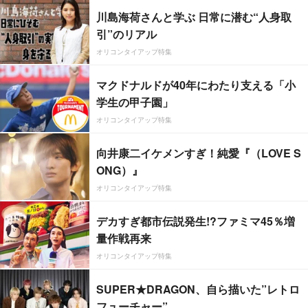
川島海荷さんと学ぶ 日常に潜む“人身取
引”のリアル
オリコンタイアップ特集
マクドナルドが40年にわたり支える「小
学生の甲子園」
オリコンタイアップ特集
向井康二イケメンすぎ！純愛『（LOVE S
ONG）』
オリコンタイアップ特集
デカすぎ都市伝説発生!?ファミマ45％増
量作戦再来
オリコンタイアップ特集
SUPER★DRAGON、自ら描いた”レトロ
フューチャー”