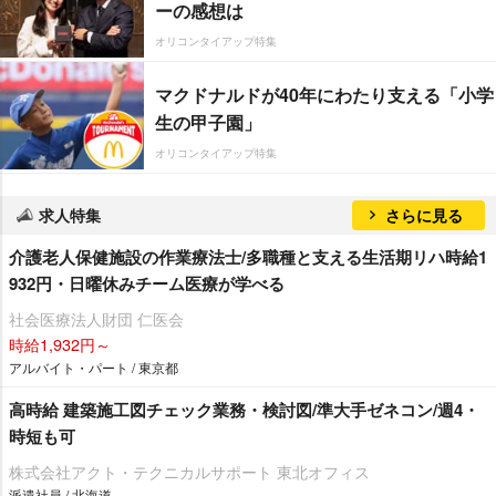
ーの感想は
オリコンタイアップ特集
マクドナルドが40年にわたり支える「小学
生の甲子園」
オリコンタイアップ特集
求人特集
さらに見る
介護老人保健施設の作業療法士/多職種と支える生活期リハ時給1
932円・日曜休みチーム医療が学べる
社会医療法人財団 仁医会
時給1,932円～
アルバイト・パート / 東京都
高時給 建築施工図チェック業務・検討図/準大手ゼネコン/週4・
時短も可
株式会社アクト・テクニカルサポート 東北オフィス
派遣社員 / 北海道