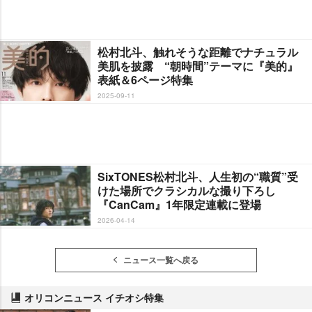
松村北斗、触れそうな距離でナチュラル
美肌を披露 “朝時間”テーマに『美的』
表紙＆6ページ特集
2025-09-11
SixTONES松村北斗、人生初の“職質”受
けた場所でクラシカルな撮り下ろし
『CanCam』1年限定連載に登場
2026-04-14
ニュース一覧へ戻る
オリコンニュース イチオシ特集