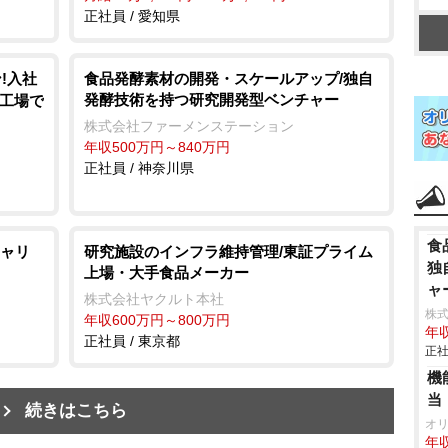
正社員 / 愛知県
!入社
食品発酵素材の開発・スケールアップ/独自
発酵技術を持つ研究開発型ベンチャー
車工場で
株式会社ファーメンステーション
年収500万円～840万円
正社員 / 神奈川県
食
ャリ
研究施設のインフラ維持管理/東証プライム
独
上場・大手食品メーカー
ャ
株式会社ヤクルト本社
株
年収600万円～800万円
年収
正社員 / 東京都
正社
機
当
続きはこちら
オ
年収