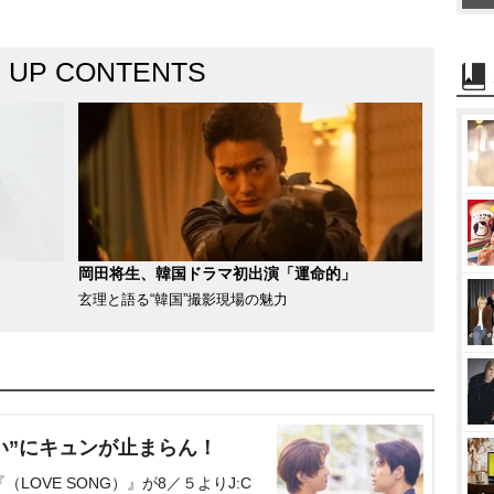
K UP CONTENTS
岡田将生、韓国ドラマ初出演「運命的」
玄理と語る“韓国”撮影現場の魅力
い”にキュンが止まらん！
OVE SONG）』が8／５よりJ:C