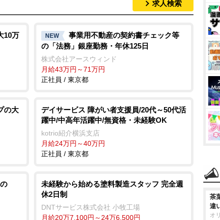
求人検索
10万
事業用不動産の契約書チェック等
NEW
の「法務」銀座勤務・年休125日
株式会社アースウィンド
月給43万円～71万円
正社員 / 東京都
プの大
デイサービス 障がい者支援員/20代～50代活
躍中/中高年活躍中/無資格・未経験OK
kotrio紹介横浜支店
月給24万円～40万円
正社員 / 東京都
の
未経験から始める塗料製造スタッフ 完全週
休2日制
茶
違
DNTサービス株式会社 小牧工場
オ
月給20万7,100円～24万6,500円