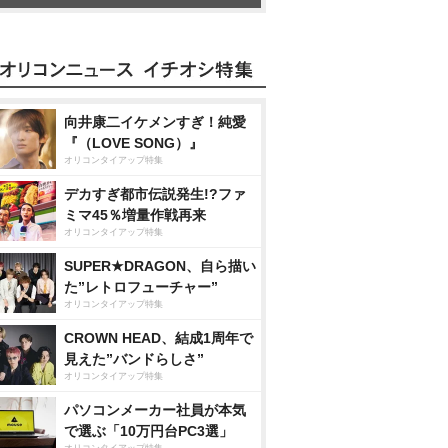
向井康二イケメンすぎ！純愛
『（LOVE SONG）』
オリコンタイアップ特集
デカすぎ都市伝説発生!?ファ
ミマ45％増量作戦再来
オリコンタイアップ特集
SUPER★DRAGON、自ら描い
た”レトロフューチャー”
オリコンタイアップ特集
CROWN HEAD、結成1周年で
見えた”バンドらしさ”
オリコンタイアップ特集
パソコンメーカー社員が本気
で選ぶ「10万円台PC3選」
オリコンタイアップ特集