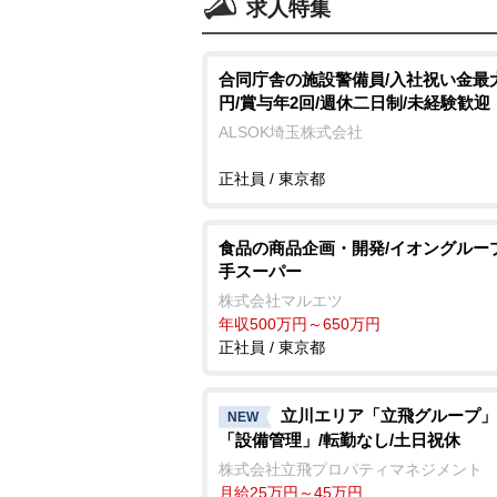
求人特集
合同庁舎の施設警備員/入社祝い金最大
円/賞与年2回/週休二日制/未経験歓迎
ALSOK埼玉株式会社
正社員 / 東京都
食品の商品企画・開発/イオングルー
手スーパー
株式会社マルエツ
年収500万円～650万円
正社員 / 東京都
立川エリア「立飛グループ」
NEW
「設備管理」/転勤なし/土日祝休
株式会社立飛プロパティマネジメント
月給25万円～45万円