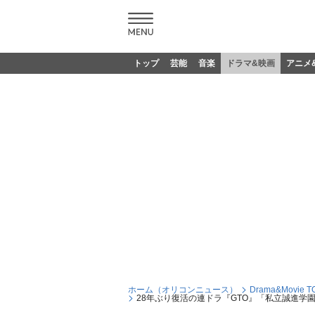
トップ
芸能
音楽
ドラマ&映画
アニメ
ホーム（オリコンニュース）
Drama&Movie T
28年ぶり復活の連ドラ『GTO』「私立誠進学