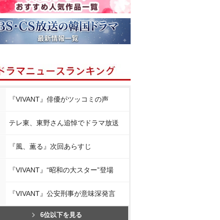
『VIVANT』俳優がツッコミの声
テレ東、東野さん追悼でドラマ放送
『風、薫る』次回あらすじ
『VIVANT』“昭和の大スター”登場
『VIVANT』公安刑事が意味深発言
6位以下を見る