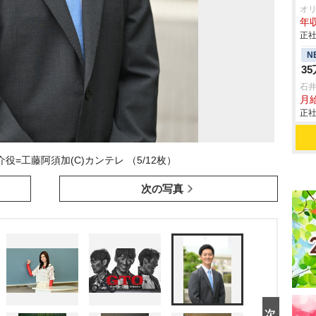
オ
年収
正社
N
3
石
月給
正社
役=工藤阿須加(C)カンテレ （5/12枚）
次の写真