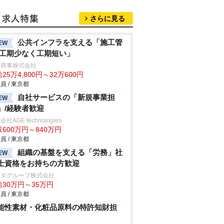
さらに見る
公共インフラを支える「施工管
EW
/工期少なく工期短い」
原商事株式会社
25万4,800円～32万600円
員 / 東京都
自社サービスの「新規事業担
EW
」/経験者歓迎
社AGE technologies
600万円～840万円
員 / 東京都
組織の基盤を支える「労務」社
EW
士資格をお持ちの方歓迎
マダグループ株式会社
給30万円～35万円
員 / 東京都
能性素材・化粧品原料の特許知財担