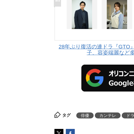
28年ぶり復活の連ドラ『GTO
子、容姿端麗など
タグ
俳優
カンテレ
ド