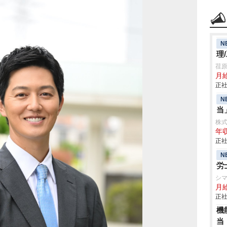
N
理
荏
月給
正社
N
当
株式会
年収
正社
N
労
シ
月
正社
機
当