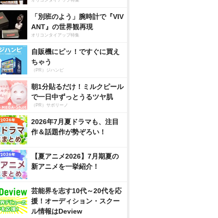
「別班のよう」腕時計で『VIV
ANT』の世界観再現
オリコンタイアップ特集
自販機にピッ！ですぐに買え
ちゃう
（PR）ジハンピ
朝1分貼るだけ！ミルクピール
で一日中ずっとうるツヤ肌
（PR）サボリーノ
2026年7月夏ドラマも、注目
作＆話題作が勢ぞろい！
【夏アニメ2026】7月期夏の
新アニメを一挙紹介！
芸能界を志す10代～20代を応
援！オーディション・スクー
ル情報はDeview