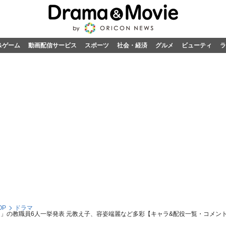
&ゲーム
動画配信サービス
スポーツ
社会・経済
グルメ
ビューティ
ラ
OP
ドラマ
園」の教職員6人一挙発表 元教え子、容姿端麗など多彩【キャラ&配役一覧・コメン