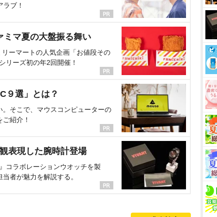
アラブ！
ァミマ夏の大盤振る舞い
ミリーマートの人気企画「お値段その
、シリーズ初の年2回開催！
C９選」とは？
い。そこで、マウスコンピューターの
をご紹介！
界観表現した腕時計登場
NT』コラボレーションウオッチを製
担当者が魅力を解説する。