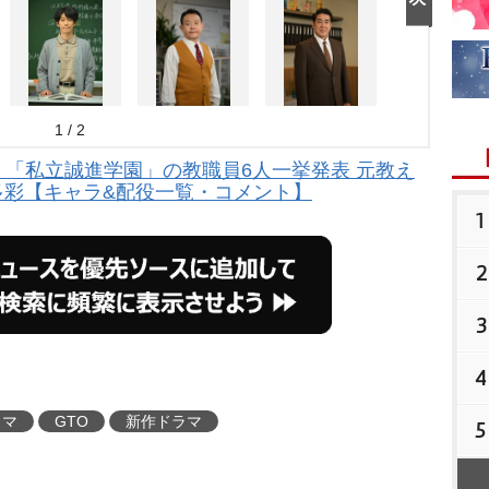
1 / 2
』「私立誠進学園」の教職員6人一挙発表 元教え
多彩【キャラ&配役一覧・コメント】
1
2
3
4
ラマ
GTO
新作ドラマ
5