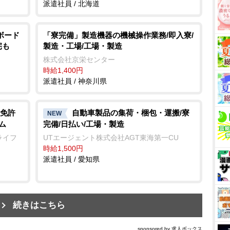
派遣社員 / 北海道
ボード
「寮完備」製造機器の機械操作業務/即入寮/
宅も
製造・工場/工場・製造
株式会社京栄センター
時給1,400円
派遣社員 / 神奈川県
免許
自動車製品の集荷・梱包・運搬/寮
NEW
ム
完備/日払い/工場・製造
ライフ
UTエージェント株式会社AGT東海第一CU
時給1,500円
派遣社員 / 愛知県
続きはこちら
sponsored by 求人ボックス