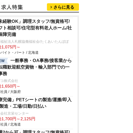
さらに見る
未経験OK」調理スタッフ/無資格可/
フト相談可/住宅型有料老人ホーム/社
保障完備
会福祉法人札幌協働福祉会/たくあいたんぽぽ
1,075円～
バイト・パート / 北海道
一般事務・OA事務/接客業から
EW
転職歓迎航空貨物・輸入部門での一
事務
デコ株式会社
1,650円～
社員 / 大阪府
寮完備」PETシートの製造/運搬/即入
/製造・工場/日勤/日払い
式会社京栄センター
1,700円～2,125円
社員 / 北海道
週2から可」調理スタッフ/無資格可/