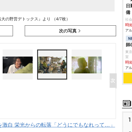
日
備
昌大の野営デトックス』より （4/7枚）
社会
時給
次の写真
アル
N
師
東
室
時給
アル
1
を激白 栄光からの転落「どうにでもなれって…」