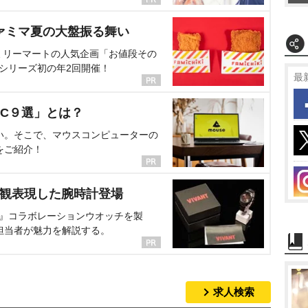
ァミマ夏の大盤振る舞い
ミリーマートの人気企画「お値段その
、シリーズ初の年2回開催！
最
C９選」とは？
い。そこで、マウスコンピューターの
をご紹介！
界観表現した腕時計登場
NT』コラボレーションウオッチを製
担当者が魅力を解説する。
求人検索