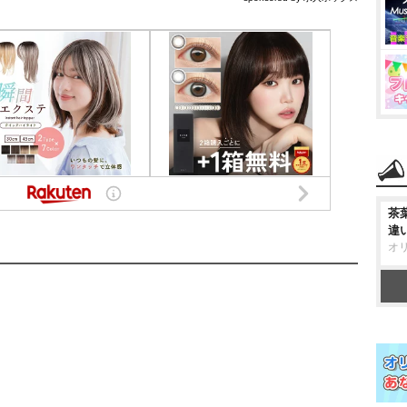
茶
違
オ