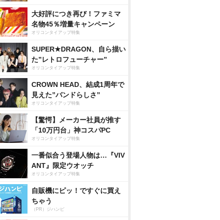
大好評につき再び！ファミマ
名物45％増量キャンペーン
オリコンタイアップ特集
SUPER★DRAGON、自ら描い
た”レトロフューチャー”
オリコンタイアップ特集
CROWN HEAD、結成1周年で
見えた”バンドらしさ”
オリコンタイアップ特集
【驚愕】メーカー社員が推す
「10万円台」神コスパPC
オリコンタイアップ特集
一番似合う登場人物は…『VIV
ANT』限定ウオッチ
オリコンタイアップ特集
自販機にピッ！ですぐに買え
ちゃう
（PR）ジハンピ