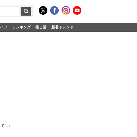
イフ
ランキング
推し活
新着トレンド
って…」