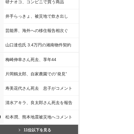
研ナオコ、コンビニで買う商品
井手らっきょ、被災地で炊き出し
芸能界、海外への移住報告相次ぐ
山口達也氏 3.4万円の湘南物件契約
梅崎伸幸さん死去、享年44
片岡鶴太郎、自家農園での“発見”
寿美花代さん死去 息子がコメント
清水アキラ、良太郎さん死去を報告
0
松本潤、熊本地震被災地へコメント
11位以下を見る