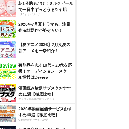
朝1分貼るだけ！ミルクピール
で一日中ずっとうるツヤ肌
（PR）サボリーノ
2026年7月夏ドラマも、注目
作＆話題作が勢ぞろい！
【夏アニメ2026】7月期夏の
新アニメを一挙紹介！
芸能界を志す10代～20代を応
援！オーディション・スクー
ル情報はDeview
漫画読み放題サブスクおすす
め11選【徹底比較】
オリコン顧客満足度ランキング
2026年動画配信サービスおす
すめ40選【徹底比較】
CS動画配信サービス20選