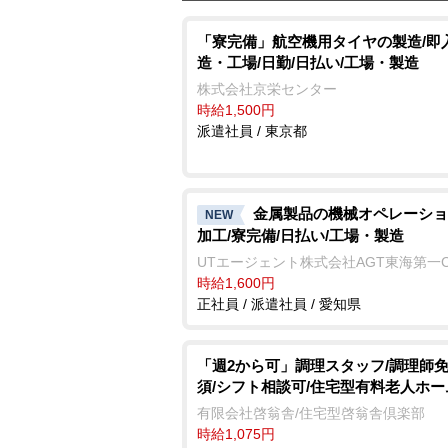
「寮完備」航空機用タイヤの製造/即
造・工場/日勤/日払い/工場・製造
株式会社京栄センター
時給1,500円
派遣社員 / 東京都
金属製品の機械オペレーショ
NEW
加工/寮完備/日払い/工場・製造
UTエージェント株式会社AGT東海第一
時給1,600円
正社員 / 派遣社員 / 愛知県
「週2から可」調理スタッフ/調理師
須/シフト相談可/住宅型有料老人ホー
有限会社啓翁舎/住宅型啓翁舎倶楽部
時給1,075円