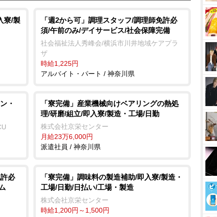
入寮/製
「週2から可」調理スタッフ/調理師免許必
須/午前のみ/デイサービス/社会保障完備
社会福祉法人秀峰会/横浜市川井地域ケアプラ
ザ
時給1,225円
アルバイト・パート / 神奈川県
ン・
「寮完備」産業機械向けベアリングの熱処
理/研磨/組立/即入寮/製造・工場/日勤
株式会社京栄センター
CU
月給23万6,000円
派遣社員 / 神奈川県
免許必
「寮完備」調味料の製造補助/即入寮/製造・
ム
工場/日勤/日払い/工場・製造
株式会社京栄センター
時給1,200円～1,500円