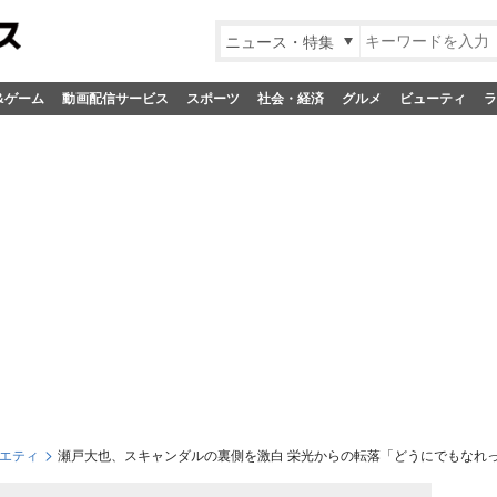
ニュース・特集
&ゲーム
動画配信サービス
スポーツ
社会・経済
グルメ
ビューティ
ラ
エティ
瀬戸大也、スキャンダルの裏側を激白 栄光からの転落「どうにでもなれ