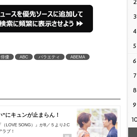
2
3
4
5
俳優
ABC
バラエティ
ABEMA
6
7
8
9
い”にキュンが止まらん！
1
OVE SONG）』が8／５よりJ:C
アラブ！