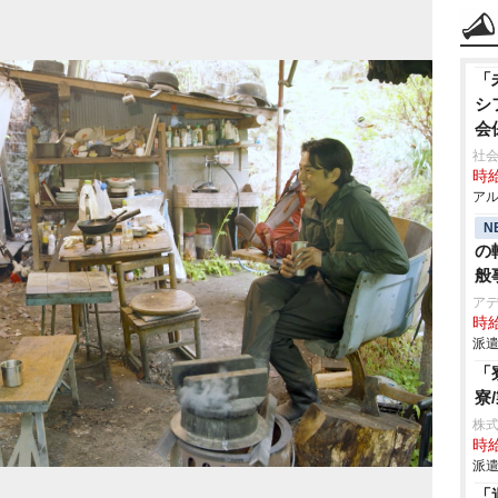
「
シ
会
社
時給
アル
N
の
般
ア
時給
派遣
「
寮
株
時給
派遣
「