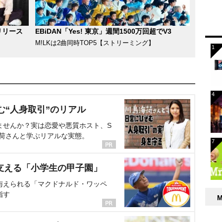
リリース
EBiDAN「Yes! 東京」週間1500万回超でV3
M!LKは2曲同時TOP5【ストリーミング】
む“人身取引”のリアル
ませんか？実は恋愛や悪質ホスト、S
海荷さんと学ぶリアルな実態。
支える「小学生の甲子園」
与えられる「マクドナルド・ワッペ
指す