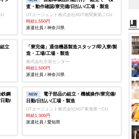
査・動作確認/寮完備/日払い/工場・製造
CU
UTエージェント株式会社AGT南関東第二CU
時給1,550円
派遣社員 / 神奈川県
組立
「寮完備」通信機器製造スタッフ/即入寮/製
造・工場/工場・製造
株式会社京栄センター
時給1,500円
派遣社員 / 神奈川県
の鉄鋼
電子部品の組立・機械操作/寮完備/
NEW
日勤/
日勤/日払い/工場・製造
UTエージェント株式会社AGT東海第一CU
時給1,300円
派遣社員 / 愛知県