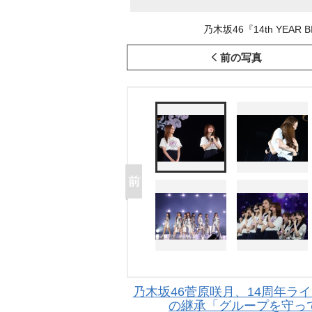
乃木坂46『14th YEAR B
前の写真
乃木坂46菅原咲月、14周年ライ
の継承「グループを守っ