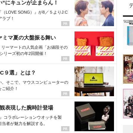
い”にキュンが止まらん！
OVE SONG）』が8／５よりJ:C
アラブ！
ァミマ夏の大盤振る舞い
ミリーマートの人気企画「お値段その
、シリーズ初の年2回開催！
C９選」とは？
い。そこで、マウスコンピューターの
をご紹介！
界観表現した腕時計登場
NT』コラボレーションウオッチを製
担当者が魅力を解説する。