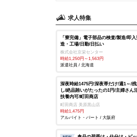
求人特集
「寮完備」電子部品の検査/製造/即入
造・工場/日勤/日払い
株式会社京栄センター
時給1,250円～1,563円
派遣社員 / 北海道
深夜時給1475円!深夜帯だけ!週1～/
し/絶品賄いがたったの1円/主婦さん活
扶養内可/町田商店
町田商店 美原黒山店
時給1,475円
アルバイト・パート / 大阪府
食品の荷受け・仕分け・ピッ
NEW