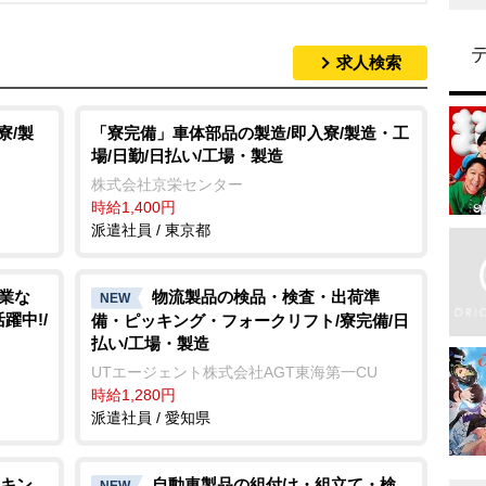
求人検索
寮/製
「寮完備」車体部品の製造/即入寮/製造・工
場/日勤/日払い/工場・製造
株式会社京栄センター
時給1,400円
派遣社員 / 東京都
残業な
物流製品の検品・検査・出荷準
NEW
躍中!/
備・ピッキング・フォークリフト/寮完備/日
払い/工場・製造
UTエージェント株式会社AGT東海第一CU
時給1,280円
派遣社員 / 愛知県
キン
自動車製品の組付け・組立て・検
NEW