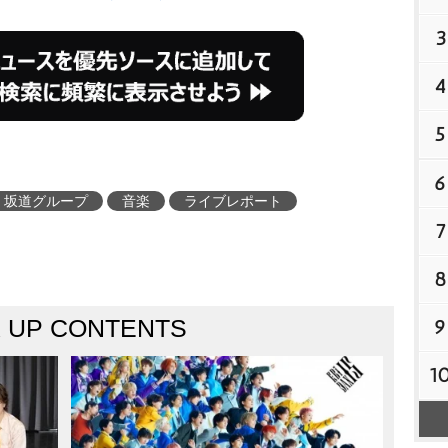
3
4
5
6
坂道グループ
音楽
ライブレポート
7
8
K UP CONTENTS
9
1