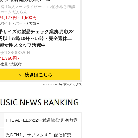
会福祉法人ノーマライゼーション協会/特別養護
ホーム だんらん
1,177円～1,500円
バイト・パート / 大阪府
手サイズの製品チェック業務/月収22
円以上/8時10分～17時・完全週休二
制/女性スタッフ活躍中
会社GROOOWTH
1,350円～
社員 / 大阪府
続きはこちら
sponsored by 求人ボックス
THE ALFEEの22年武道館公演 初放送
光GENJI、サブスク＆DL配信解禁