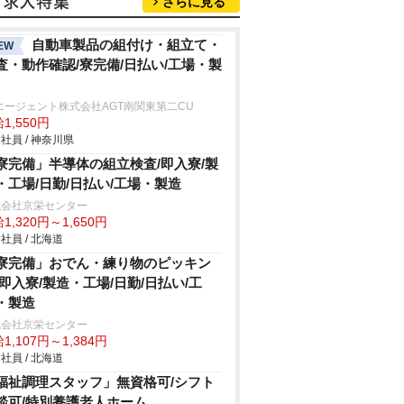
さらに見る
自動車製品の組付け・組立て・
EW
査・動作確認/寮完備/日払い/工場・製
エージェント株式会社AGT南関東第二CU
1,550円
社員 / 神奈川県
寮完備」半導体の組立検査/即入寮/製
・工場/日勤/日払い/工場・製造
式会社京栄センター
1,320円～1,650円
社員 / 北海道
寮完備」おでん・練り物のピッキン
/即入寮/製造・工場/日勤/日払い/工
・製造
式会社京栄センター
1,107円～1,384円
社員 / 北海道
福祉調理スタッフ」無資格可/シフト
談可/特別養護老人ホーム