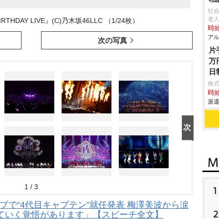
社
老人
IRTHDAY LIVE』(C)乃木坂46LLC （1/24枚）
時給
アル
次の写真
片
万
日
株式
時給
派遣
1 / 3
1
ブで“4代目キャプテン”就任発表 梅澤美波から涙
2
ていく覚悟があります」【スピーチ全文】