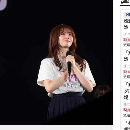
N
検
造
UT
時給
派遣
「
造
株
時給
派遣
「
グ
場
株
時給
派遣
「
相