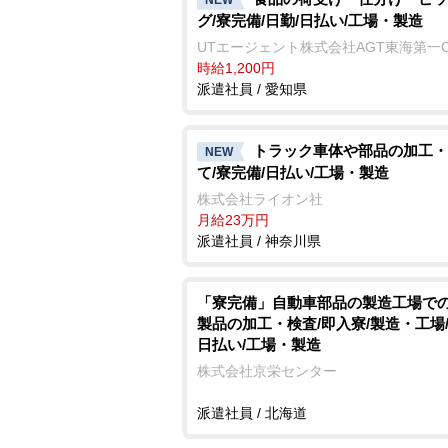
グ/寮完備/日勤/日払い/工場・製造
UTエージェント株式会社AGT東海第一
時給1,200円
派遣社員 / 愛知県
トラック車体や部品の加工・
NEW
て/寮完備/日払い/工場・製造
株式会社ライオン社
月給23万円
派遣社員 / 神奈川県
「寮完備」自動車部品の製造工場で
製品の加工・検査/即入寮/製造・工場/
日払い/工場・製造
株式会社京栄センター
派遣社員 / 北海道