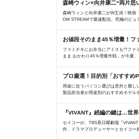
森崎ウィン×向井康二“両片思
森崎ウィンと向井康二がW主演！映画『（L
OM STREAMで最速配信。究極のピュ
お値段そのまま45％増量！フ
ファミチキにお弁当にアイスも!?ファ
まま おかわり45％増量作戦」が今夏
プロ厳選！目的別「おすすめP
用途に合うパソコン選びは意外と難し
製品担当者が用途別のおすすめモデル
『VIVANT』続編の鍵は…世
セイコーが、TBS系日曜劇場『VIVA
作。ドラマプロデューサーとセイコー