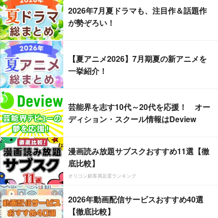
2026年7月夏ドラマも、注目作＆話題作
が勢ぞろい！
【夏アニメ2026】7月期夏の新アニメを
一挙紹介！
芸能界を志す10代～20代を応援！ オー
ディション・スクール情報はDeview
漫画読み放題サブスクおすすめ11選【徹
底比較】
オリコン顧客満足度ランキング
2026年動画配信サービスおすすめ40選
【徹底比較】