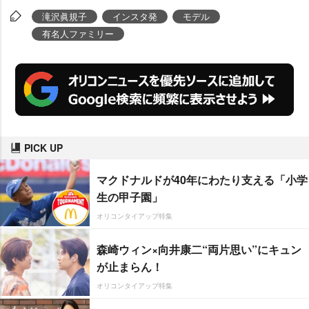
滝沢眞規子
インスタ発
モデル
有名人ファミリー
PICK UP
マクドナルドが40年にわたり支える「小学
生の甲子園」
オリコンタイアップ特集
森崎ウィン×向井康二“両片思い”にキュン
が止まらん！
オリコンタイアップ特集