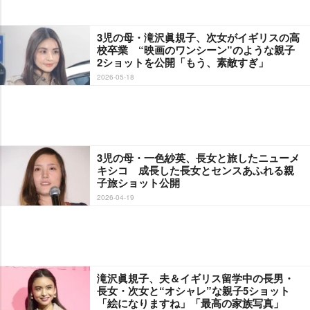
3児の母・滝沢眞規子、次女がイギリスの高
校卒業 “映画のワンシーン”のような親子
2ショットを公開「もう、素敵すぎ」
2026-05-18
3児の母・一色紗英、長女と旅したニューメ
キシコ 成長した長女とセンスあふれる親
子旅ショット公開
2026-04-19
滝沢眞規子、夫＆イギリス留学中の長男・
長女・次女と“オシャレ”な親子5ショット
「絵になりますね」「最高の家族写真」