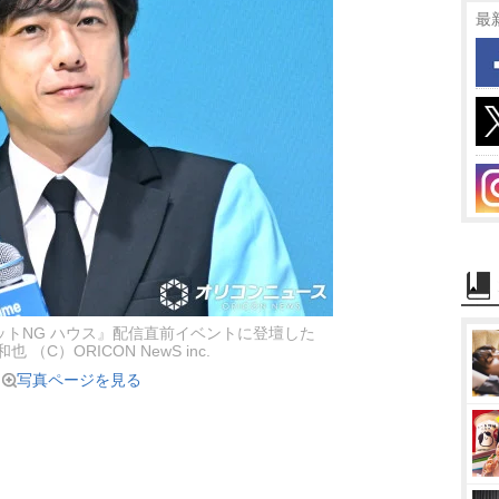
最
ークレットNG ハウス』配信直前イベントに登壇した
 （C）ORICON NewS inc.
写真ページを見る