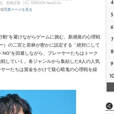
4
若林正恭 （C）ORICON NewS inc.
写真ページを見る
5
6
行動”を避けながらゲームに挑む、新感覚の心理戦
7
ター）の二宮と若林が密かに設定する「絶対にして
8
トNG”を回避しながら、プレーヤーたちはトーク
戦していく。各ジャンルから集結した8人の人気
9
ーヤーたちは賞金をかけて疑心暗鬼の心理戦を繰
1