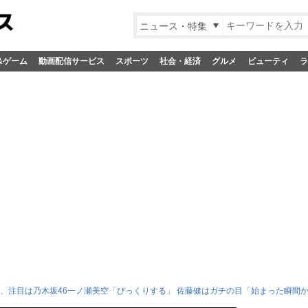
ニュース・特集
&ゲーム
動画配信サービス
スポーツ
社会・経済
グルメ
ビューティ
ラ
恭、注目は乃木坂46一ノ瀬美空「びっくりする」 佐藤健はガチの目「始まった瞬間