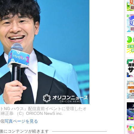
ークレットNG ハウス』配信直前イベントに登壇したオ
恭 （C）ORICON NewS inc.
写真ページを見る
の後にコンテンツが続きます