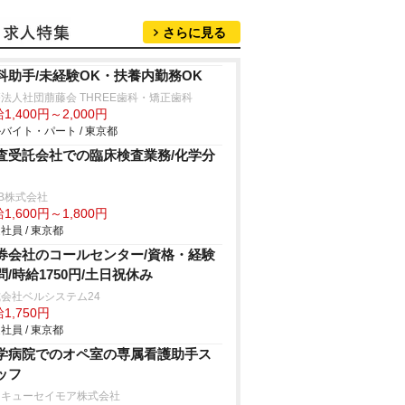
さらに見る
科助手/未経験OK・扶養内勤務OK
法人社団萠藤会 THREE歯科・矯正歯科
1,400円～2,000円
バイト・パート / 東京都
査受託会社での臨床検査業務/化学分
B株式会社
1,600円～1,800円
社員 / 東京都
券会社のコールセンター/資格・経験
問/時給1750円/土日祝休み
会社ベルシステム24
1,750円
社員 / 東京都
学病院でのオペ室の専属看護助手ス
ッフ
タキューセイモア株式会社