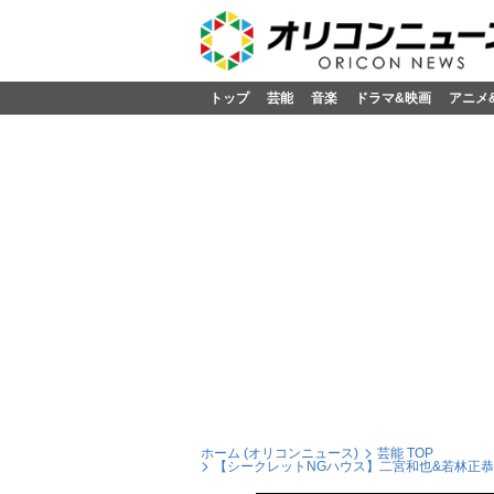
トップ
芸能
音楽
ドラマ&映画
アニメ
ホーム (オリコンニュース)
芸能 TOP
【シークレットNGハウス】二宮和也&若林正