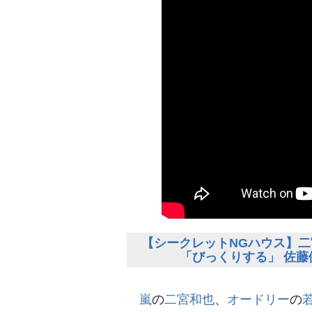
【シークレットNGハウス】二
「びっくりする」 佐
嵐
の
二宮和也
、
オードリー
の