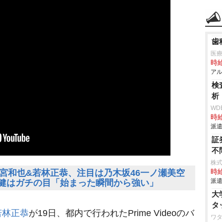
歯
医療
時給
アル
検
析
WD
時給
派遣
証
不
株式
宮和也&若林正恭、注目は乃木坂46一ノ瀬美空
時給
派遣
藤健はガチの目「始まった瞬間から強い」
大
タ
若林正恭
が19日、都内で行われたPrime Videoのバ
ワ