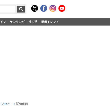
イフ
ランキング
推し活
新着トレンド
から強い」
関連動画