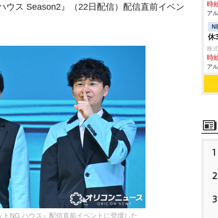
時給
ウス Season2』（22日配信）配信直前イベン
アル
N
休
株式
時給
アル
1
2
3
ークレットNG ハウス』配信直前イベントに登壇した