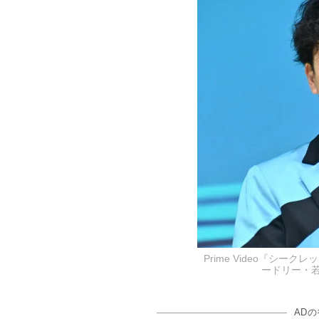
Prime Video『シ
ードリー・若林正
AD