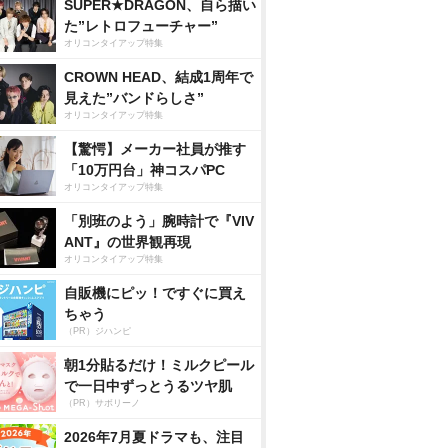
SUPER★DRAGON、自ら描い
た”レトロフューチャー”
オリコンタイアップ特集
CROWN HEAD、結成1周年で
見えた”バンドらしさ”
オリコンタイアップ特集
【驚愕】メーカー社員が推す
「10万円台」神コスパPC
オリコンタイアップ特集
「別班のよう」腕時計で『VIV
ANT』の世界観再現
オリコンタイアップ特集
自販機にピッ！ですぐに買え
ちゃう
（PR）ジハンピ
朝1分貼るだけ！ミルクピール
で一日中ずっとうるツヤ肌
（PR）サボリーノ
2026年7月夏ドラマも、注目