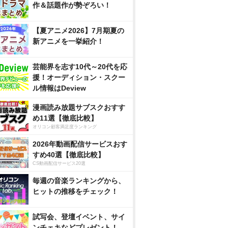
作＆話題作が勢ぞろい！
【夏アニメ2026】7月期夏の
新アニメを一挙紹介！
芸能界を志す10代～20代を応
援！オーディション・スクー
ル情報はDeview
漫画読み放題サブスクおすす
め11選【徹底比較】
オリコン顧客満足度ランキング
2026年動画配信サービスおす
すめ40選【徹底比較】
CS動画配信サービス20選
毎週の音楽ランキングから、
ヒットの推移をチェック！
試写会、登壇イベント、サイ
ンチェキなどプレゼント！