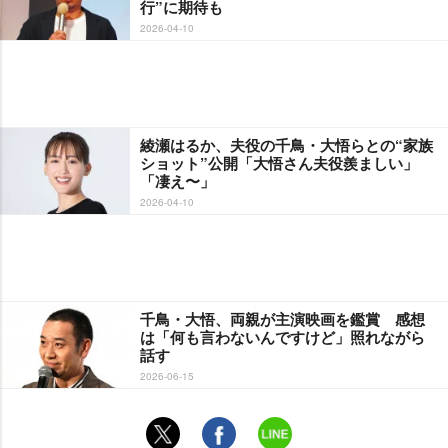
行”に期待も
2026-04-10
綾瀬はるか、夫役の千鳥・大悟らとの“家族
ショット”公開「大悟さん夫役羨ましい」
「凄え〜」
2026-04-10
千鳥・大悟、両親が主演映画を鑑賞 感想
は「何も言わないんですけど」照れながら
話す
2026-06-15