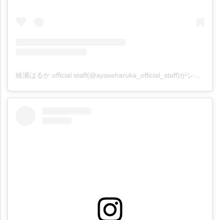
綾瀬はるか official staff(@ayaseharuka_official_staff)がシェアした投稿