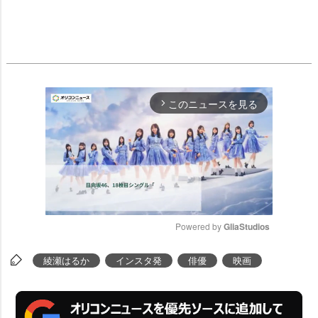
このニュースを見る
arrow_forward_ios
Powered by 
GliaStudios
M
綾瀬はるか
インスタ発
俳優
映画
u
t
e