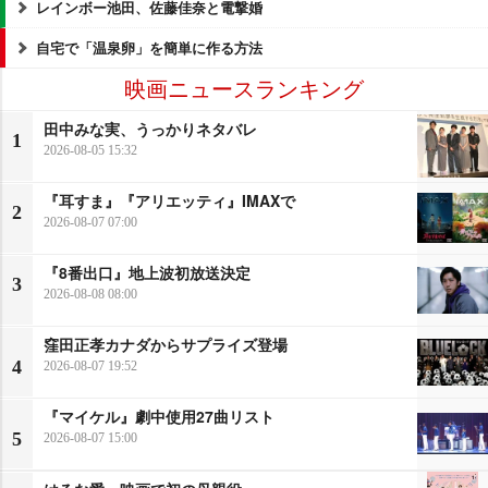
レインボー池田、佐藤佳奈と電撃婚
自宅で「温泉卵」を簡単に作る方法
映画ニュースランキング
田中みな実、うっかりネタバレ
1
2026-08-05 15:32
『耳すま』『アリエッティ』IMAXで
2
2026-08-07 07:00
『8番出口』地上波初放送決定
3
2026-08-08 08:00
窪田正孝カナダからサプライズ登場
4
2026-08-07 19:52
『マイケル』劇中使用27曲リスト
5
2026-08-07 15:00