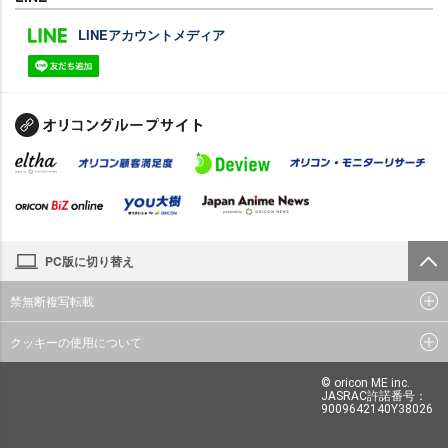
LINEアカウントメディア
PC版に切り替え
禁無断複写転載
クッキーの使用について
© oricon ME inc.
JASRAC許諾番号：
9009642140Y38026