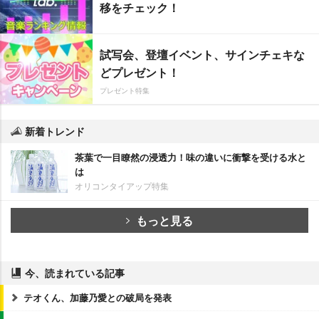
移をチェック！
試写会、登壇イベント、サインチェキな
どプレゼント！
プレゼント特集
新着トレンド
茶葉で一目瞭然の浸透力！味の違いに衝撃を受ける水と
は
オリコンタイアップ特集
もっと見る
今、読まれている記事
テオくん、加藤乃愛との破局を発表