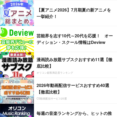
【夏アニメ2026】7月期夏の新アニメを
一挙紹介！
芸能界を志す10代～20代を応援！ オー
ディション・スクール情報はDeview
漫画読み放題サブスクおすすめ11選【徹
底比較】
オリコン顧客満足度ランキング
2026年動画配信サービスおすすめ40選
【徹底比較】
CS動画配信サービス20選
毎週の音楽ランキングから、ヒットの推