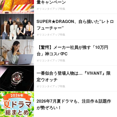
量キャンペーン
オリコンタイアップ特集
SUPER★DRAGON、自ら描いた”レトロ
フューチャー”
オリコンタイアップ特集
【驚愕】メーカー社員が推す「10万円
台」神コスパPC
オリコンタイアップ特集
一番似合う登場人物は…『VIVANT』限
定ウオッチ
オリコンタイアップ特集
2026年7月夏ドラマも、注目作＆話題作
が勢ぞろい！