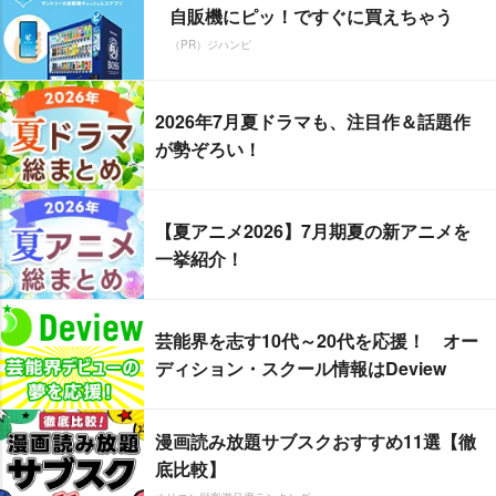
自販機にピッ！ですぐに買えちゃう
（PR）ジハンピ
2026年7月夏ドラマも、注目作＆話題作
が勢ぞろい！
【夏アニメ2026】7月期夏の新アニメを
一挙紹介！
芸能界を志す10代～20代を応援！ オー
ディション・スクール情報はDeview
漫画読み放題サブスクおすすめ11選【徹
底比較】