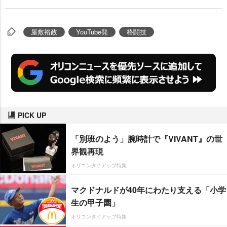
屋敷裕政
YouTube発
格闘技
PICK UP
「別班のよう」腕時計で『VIVANT』の世
界観再現
オリコンタイアップ特集
マクドナルドが40年にわたり支える「小学
生の甲子園」
オリコンタイアップ特集