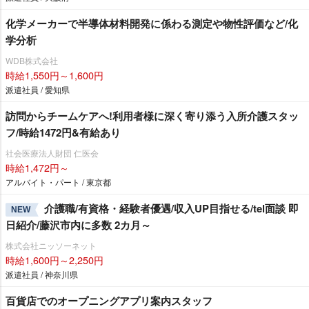
化学メーカーで半導体材料開発に係わる測定や物性評価など/化
学分析
WDB株式会社
時給1,550円～1,600円
派遣社員 / 愛知県
訪問からチームケアへ!利用者様に深く寄り添う入所介護スタッ
フ/時給1472円&有給あり
社会医療法人財団 仁医会
時給1,472円～
アルバイト・パート / 東京都
介護職/有資格・経験者優遇/収入UP目指せる/tel面談 即
NEW
日紹介/藤沢市内に多数 2カ月～
株式会社ニッソーネット
時給1,600円～2,250円
派遣社員 / 神奈川県
百貨店でのオープニングアプリ案内スタッフ