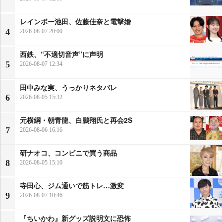
レインボー池田、佐藤佳奈と電撃婚
4
2026-08-07 20:00
西鉄、“不適切音声”に声明
5
2026-08-07 12:34
田中みな実、うっかりネタバレ
6
2026-08-05 15:32
元横綱・朝青龍、白鵬翔氏と再会2S
7
2026-08-06 16:16
研ナオコ、コンビニで買う商品
8
2026-08-05 15:10
寺田心、ジム通いで筋トレ…激変
9
2026-08-07 10:46
『ちいかわ』新グッズ説明文に恐怖