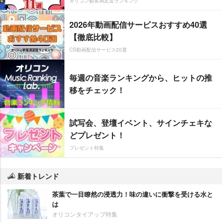
オリコン顧客満足度ランキング
2026年動画配信サービスおすすめ40選
【徹底比較】
CS動画配信サービス20選
毎週の音楽ランキングから、ヒットの推
移をチェック！
試写会、登壇イベント、サインチェキな
どプレゼント！
プレゼント特集
新着トレンド
茶葉で一目瞭然の浸透力！味の違いに衝撃を受ける水と
は
オリコンタイアップ特集