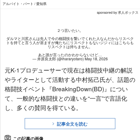
アルバイト・パート / 愛知県
sponsored by 求人ボックス
２つ言いたい。
ダルマと川尻さんは先人で今の格闘技を繋いでくれた人なんだからリスペク
トを持てと言う人が居ますが俺たちにリスペクトもないジジィにはこちらも
リスペクトは持ちません。
あと誰が言ったのかわからないけど…
— 井原良太郎 (@ihararyotaro)
May 18, 2026
元K-1プロデューサーで現在は格闘技中継の解説
ライターとして活動する中村拓己氏が、話題の
格闘技イベント『BreakingDown(BD)』につい
て、一般的な格闘技との違いを“一言”で言語化
し、多くの賛同を得ている。
記事全文を読む
この記事の画像