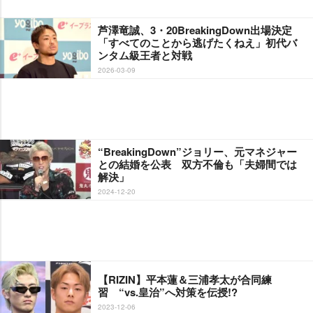
芦澤竜誠、3・20BreakingDown出場決定
「すべてのことから逃げたくねえ」初代バ
ンタム級王者と対戦
2026-03-09
“BreakingDown”ジョリー、元マネジャー
との結婚を公表 双方不倫も「夫婦間では
解決」
2024-12-20
【RIZIN】平本蓮＆三浦孝太が合同練
習 “vs.皇治”へ対策を伝授!?
2023-12-06