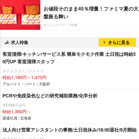
お値段そのまま45％増量！ファミマ夏の大
盤振る舞い
オリコンタイアップ特集
求人特集
さらに見る
客室清掃/キッチン/サービス系 簡単モクモク作業 土日祝は時給5
0円UP 客室清掃スタッフ
ホテルファイングループ
時給1,180円～1,470円
アルバイト・パート / 大阪府
PCRや免疫染色などの研究補助業務/化学分析
WDB株式会社
時給1,350円～
派遣社員 / 北海道
法人向け営業アシスタントの事務/土日祝休み/18:00退社/9月開始
株式会社ベルシステム24