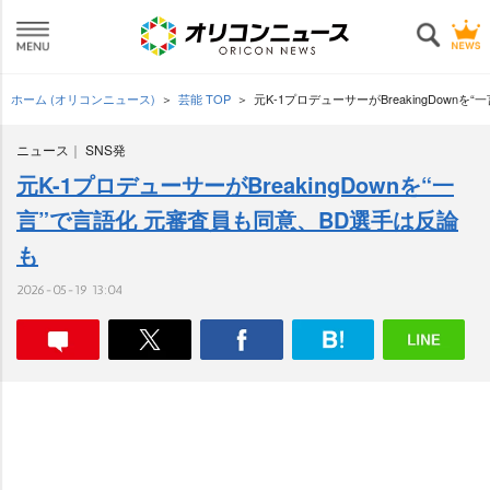
ホーム (オリコンニュース)
芸能 TOP
元K-1プロデューサーがBreakingDown
ニュース
SNS発
元K-1プロデューサーがBreakingDownを“一
言”で言語化 元審査員も同意、BD選手は反論
も
2026-05-19 13:04