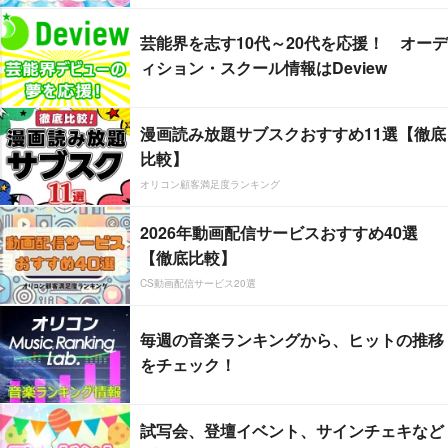
芸能界を志す10代～20代を応援！ オーデ
ィション・スクール情報はDeview
漫画読み放題サブスクおすすめ11選【徹底
比較】
オリコン顧客満足度ランキング
2026年動画配信サービスおすすめ40選
【徹底比較】
CS動画配信サービス20選
毎週の音楽ランキングから、ヒットの推移
をチェック！
試写会、登壇イベント、サインチェキなど