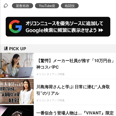
屋敷裕政
YouTube発
格闘技
PICK UP
【驚愕】メーカー社員が推す「10万円台」
神コスパPC
オリコンタイアップ特集
川島海荷さんと学ぶ 日常に潜む“人身取
引”のリアル
オリコンタイアップ特集
一番似合う登場人物は…『VIVANT』限定