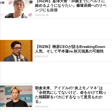
【RIZIN】冨澤大智「30歳までにベルトに
絡めるようになりたい」篠塚辰樹へのリベ
ンジにも自信
2025-09-28
【RIZIN】榊原CEOが語るBreakingDown
人気、そして平本蓮vs.秋元強真の可能性
2026-03-27
朝倉未来、アイドルの“炎上モノマネ”は
「全然気にしてないけど、命をかけて戦っ
た格闘家をバカにするなって意見もわか
る」
2024-09-25