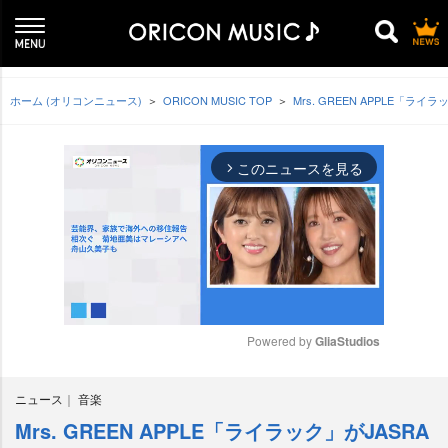
ホーム (オリコンニュース)
ORICON MUSIC TOP
Mrs. GREEN APPL
このニュースを見る
arrow_forward_ios
Powered by 
GliaStudios
M
ニュース
音楽
u
t
Mrs. GREEN APPLE「ライラック」がJASRA
e