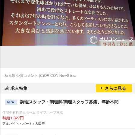
秋元康 受賞コメント (C)ORICON NewS inc.
求人特集
さらに見る
調理スタッフ・調理師/調理スタッフ募集、年齢不問
NEW
住宅型有料老人ホーム ライフホープ熊取
時給1,327円
アルバイト・パート / 大阪府