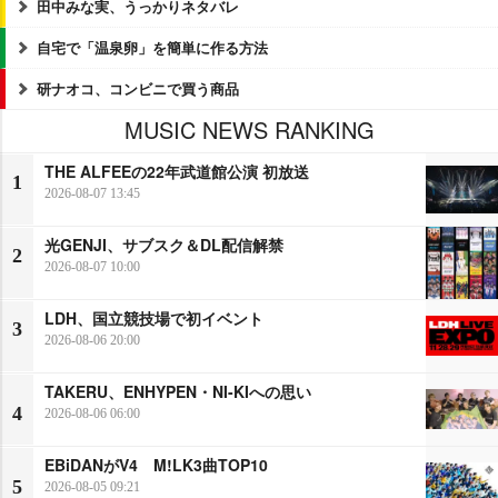
田中みな実、うっかりネタバレ
自宅で「温泉卵」を簡単に作る方法
研ナオコ、コンビニで買う商品
MUSIC NEWS RANKING
THE ALFEEの22年武道館公演 初放送
1
2026-08-07 13:45
光GENJI、サブスク＆DL配信解禁
2
2026-08-07 10:00
LDH、国立競技場で初イベント
3
2026-08-06 20:00
TAKERU、ENHYPEN・NI-KIへの思い
4
2026-08-06 06:00
EBiDANがV4 M!LK3曲TOP10
5
2026-08-05 09:21