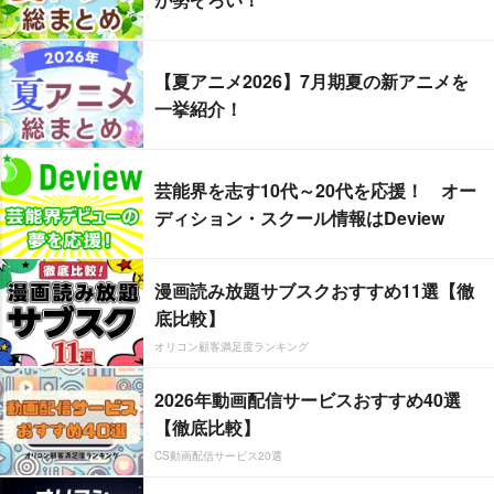
【夏アニメ2026】7月期夏の新アニメを
一挙紹介！
芸能界を志す10代～20代を応援！ オー
ディション・スクール情報はDeview
漫画読み放題サブスクおすすめ11選【徹
底比較】
オリコン顧客満足度ランキング
2026年動画配信サービスおすすめ40選
【徹底比較】
CS動画配信サービス20選