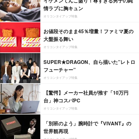
イケメンてんこ盛り！尊すぎる男子の純
情ラブに胸キュン
オリコンタイアップ特集
お値段そのまま45％増量！ファミマ夏の
大盤振る舞い
オリコンタイアップ特集
SUPER★DRAGON、自ら描いた”レトロ
フューチャー”
オリコンタイアップ特集
【驚愕】メーカー社員が推す「10万円
台」神コスパPC
オリコンタイアップ特集
「別班のよう」腕時計で『VIVANT』の
世界観再現
オリコンタイアップ特集