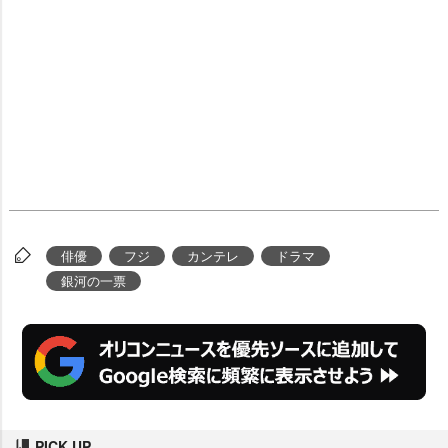
俳優
フジ
カンテレ
ドラマ
銀河の一票
PICK UP