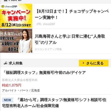
【8月12日まで！】チョコザップキャンペ
ーン実施中！
（PR）chocoZAP
川島海荷さんと学ぶ 日常に潜む“人身取
引”のリアル
オリコンタイアップ特集
求人特集
さらに見る
「福祉調理スタッフ」無資格可/午前のみ/デイケア
医療法人大庚会今整形外科
時給1,075円
アルバイト・パート / 北海道
「週2から可」調理スタッフ/無資格可/シフト相談可/住
NEW
宅型有料老人ホーム/社会保障完備