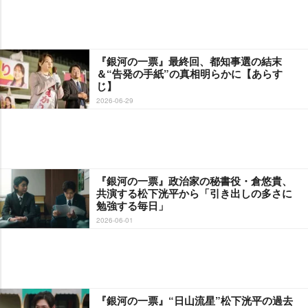
『銀河の一票』最終回、都知事選の結末
＆“告発の手紙”の真相明らかに【あらす
じ】
2026-06-29
『銀河の一票』政治家の秘書役・倉悠貴、
共演する松下洸平から「引き出しの多さに
勉強する毎日」
2026-06-01
『銀河の一票』“日山流星”松下洸平の過去