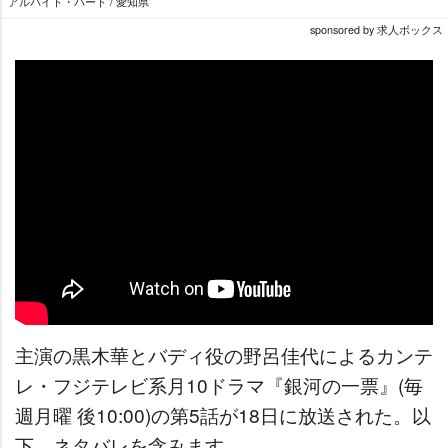
アルバイト・パート / 愛知県
sponsored by 求人ボックス
主演の黒木華とバディ役の野呂佳代によるカンテ
レ・フジテレビ系月10ドラマ『銀河の一票』(毎
週月曜 後10:00)の第5話が18日に放送された。以
下、ネタバレを含みます。