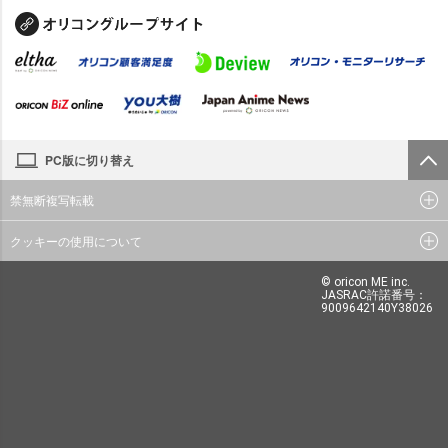
PC版に切り替え
禁無断複写転載
クッキーの使用について
© oricon ME inc.
JASRAC許諾番号：
9009642140Y38026