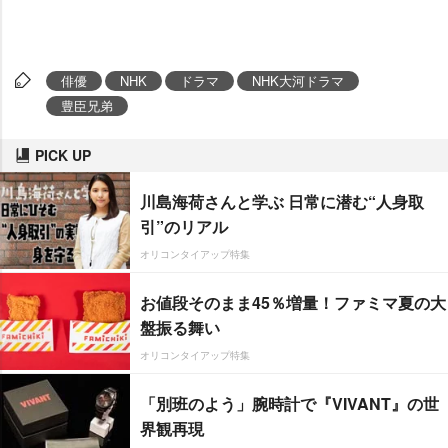
俳優
NHK
ドラマ
NHK大河ドラマ
豊臣兄弟
PICK UP
川島海荷さんと学ぶ 日常に潜む“人身取
引”のリアル
オリコンタイアップ特集
お値段そのまま45％増量！ファミマ夏の大
盤振る舞い
オリコンタイアップ特集
「別班のよう」腕時計で『VIVANT』の世
界観再現