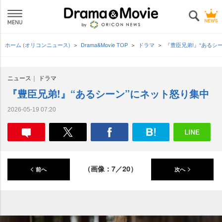
ホーム (オリコンニュース)
Drama&Movie TOP
ドラマ
『豊臣兄弟!』“あるシ
ニュース
ドラマ
『豊臣兄弟!』“あるシーン”にネット怒り集中
2026-05-19 07:20
（画像：7／20）
前へ
次へ