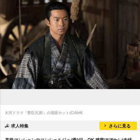
大河ドラマ『豊臣兄弟!』の場面カット(C)NHK
求人特集
さらに見る
高級マンションのコンシェルジュ/週2日～OK 残業ほぼナシ!未経