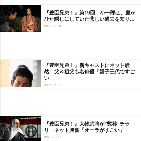
『豊臣兄弟！』第19回 小一郎は、慶が
ひた隠しにしていた悲しい過去を知り…
2026-05-10
『豊臣兄弟！』新キャストにネット騒
然 父＆祖父も名俳優「親子三代ですご
い」
2026-05-17
『豊臣兄弟！』大物武将が“数秒”チラ
リ ネット興奮「オーラがすごい」
2026-05-17