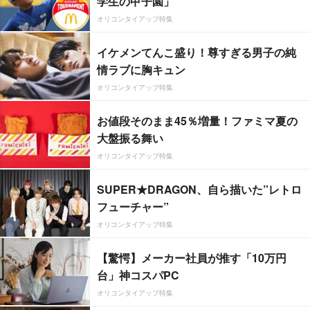
学生の甲子園」
オリコンタイアップ特集
イケメンてんこ盛り！尊すぎる男子の純
情ラブに胸キュン
オリコンタイアップ特集
お値段そのまま45％増量！ファミマ夏の
大盤振る舞い
オリコンタイアップ特集
SUPER★DRAGON、自ら描いた”レトロ
フューチャー”
オリコンタイアップ特集
【驚愕】メーカー社員が推す「10万円
台」神コスパPC
オリコンタイアップ特集