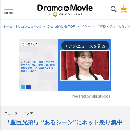
ホーム (オリコンニュース)
Drama&Movie TOP
ドラマ
『豊臣兄弟!』“あるシ
このニュースを見る
arrow_forward_ios
Powered by 
GliaStudios
M
ニュース
ドラマ
u
t
『豊臣兄弟!』“あるシーン”にネット怒り集中
e