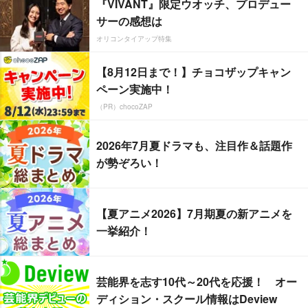
『VIVANT』限定ウオッチ、プロデュー
サーの感想は
オリコンタイアップ特集
【8月12日まで！】チョコザップキャン
ペーン実施中！
（PR）chocoZAP
2026年7月夏ドラマも、注目作＆話題作
が勢ぞろい！
【夏アニメ2026】7月期夏の新アニメを
一挙紹介！
芸能界を志す10代～20代を応援！ オー
ディション・スクール情報はDeview