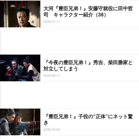
大河『豊臣兄弟！』安藤守就役に田中哲
司 キャラクター紹介（38）
2026-01-11
『今夜の豊臣兄弟！』秀吉、柴田勝家と
対立してしまう
2026-05-17
『豊臣兄弟！』子役の“正体”にネット驚
き
2026-05-20