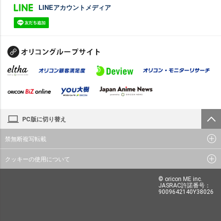
LINEアカウントメディア
PC版に切り替え
禁無断複写転載
クッキーの使用について
© oricon ME inc.
JASRAC許諾番号：
9009642140Y38026