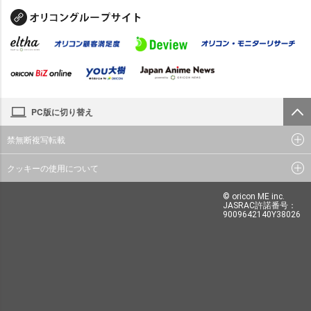
PC版に切り替え
禁無断複写転載
クッキーの使用について
© oricon ME inc.
JASRAC許諾番号：
9009642140Y38026