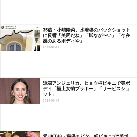
35歳・小嶋陽菜、水着姿のバックショット
に反響「美尻だね」「脚なが〜い」「存在
感のあるボディや」
2023-08-19
道端アンジェリカ、ヒョウ柄ビキニで美ボ
ディ「極上女豹ブラボー」「サービスショ
ット」
2023-06-19
元HKT48・森保まどか、紐ビキニで“美ボ