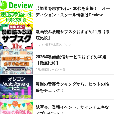
芸能界を志す10代～20代を応援！ オー
ディション・スクール情報はDeview
漫画読み放題サブスクおすすめ11選【徹
底比較】
オリコン顧客満足度ランキング
2026年動画配信サービスおすすめ40選
【徹底比較】
CS動画配信サービス20選
毎週の音楽ランキングから、ヒットの推
移をチェック！
試写会、登壇イベント、サインチェキな
どプレゼント！