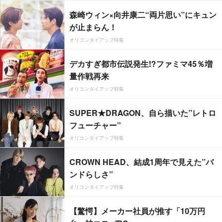
森崎ウィン×向井康二“両片思い”にキュン
が止まらん！
オリコンタイアップ特集
デカすぎ都市伝説発生!?ファミマ45％増
量作戦再来
オリコンタイアップ特集
SUPER★DRAGON、自ら描いた”レトロ
フューチャー”
オリコンタイアップ特集
CROWN HEAD、結成1周年で見えた”バ
ンドらしさ”
オリコンタイアップ特集
【驚愕】メーカー社員が推す「10万円