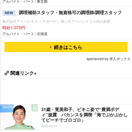
アルバイト・パート / 東京都
調理補助スタッフ・無資格可の調理師/調理スタッフ
NEW
株式会社アイハピネス ノアガーデン 旭ヶ丘アーバンクラス内の厨房
時給1,075円
アルバイト・パート / 北海道
続きはこちら
sponsored by 求人ボックス
関連リンク+
31歳・筧美和子、ビキニ姿で“豊満ボデ
ィ”披露 バカンスを満喫「海でぷかぷかし
てビーチでゴロゴロ」
2025-08-25