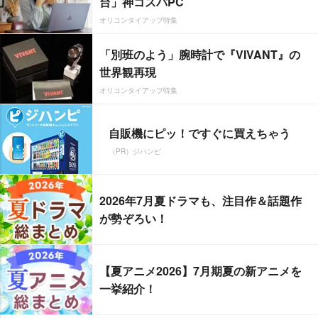
台」神コスパPC
オリコンタイアップ特集
「別班のよう」腕時計で『VIVANT』の
世界観再現
オリコンタイアップ特集
自販機にピッ！ですぐに買えちゃう
（PR）ジハンピ
2026年7月夏ドラマも、注目作＆話題作
が勢ぞろい！
【夏アニメ2026】7月期夏の新アニメを
一挙紹介！