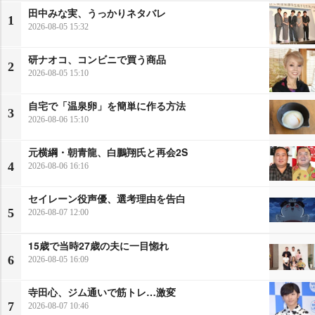
田中みな実、うっかりネタバレ
1
2026-08-05 15:32
研ナオコ、コンビニで買う商品
2
2026-08-05 15:10
自宅で「温泉卵」を簡単に作る方法
3
2026-08-06 15:10
元横綱・朝青龍、白鵬翔氏と再会2S
4
2026-08-06 16:16
セイレーン役声優、選考理由を告白
5
2026-08-07 12:00
15歳で当時27歳の夫に一目惚れ
6
2026-08-05 16:09
寺田心、ジム通いで筋トレ…激変
7
2026-08-07 10:46