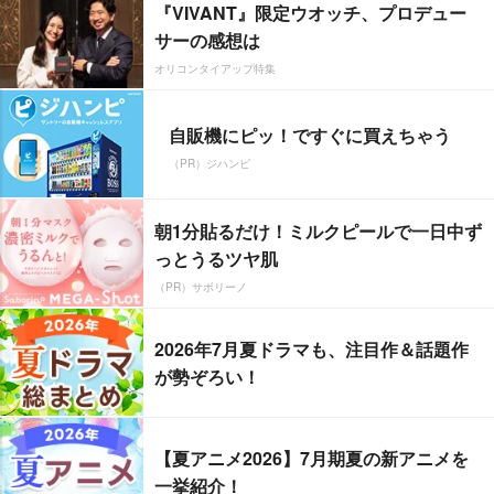
『VIVANT』限定ウオッチ、プロデュー
サーの感想は
オリコンタイアップ特集
自販機にピッ！ですぐに買えちゃう
（PR）ジハンピ
朝1分貼るだけ！ミルクピールで一日中ず
っとうるツヤ肌
（PR）サボリーノ
2026年7月夏ドラマも、注目作＆話題作
が勢ぞろい！
【夏アニメ2026】7月期夏の新アニメを
一挙紹介！