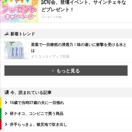
試写会、登壇イベント、サインチェキな
どプレゼント！
プレゼント特集
新着トレンド
茶葉で一目瞭然の浸透力！味の違いに衝撃を受ける水と
は
オリコンタイアップ特集
もっと見る
今、読まれている記事
15歳で当時27歳の夫に一目惚れ
研ナオコ、コンビニで買う商品
井手らっきょ、被災地で炊き出し