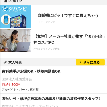
PICK UP
自販機にピッ！ですぐに買えちゃう
（PR）ジハンピ
【驚愕】メーカー社員が推す「10万円台」
神コスパPC
オリコンタイアップ特集
求人特集
さらに見る
歯科助手/未経験OK・扶養内勤務OK
医療法人社団愛輝会
時給1,300円
アルバイト・パート / 東京都
週払い可・修理点検車両の洗車及び新車の清掃作業スタッフ!
株式会社エクスプレス・エージェント