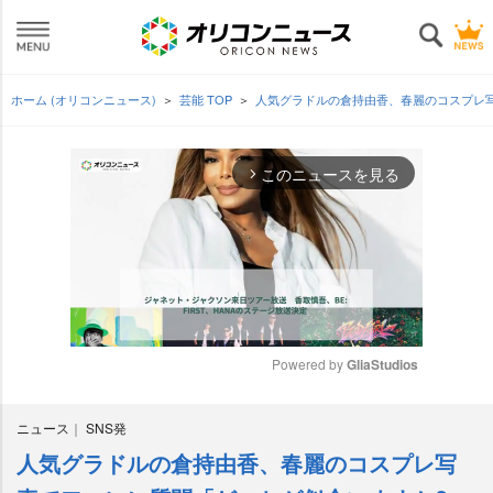
ホーム (オリコンニュース)
芸能 TOP
人気グラドルの倉持由香、春麗のコスプレ
このニュースを見る
arrow_forward_ios
Powered by 
GliaStudios
M
ニュース
SNS発
u
t
人気グラドルの倉持由香、春麗のコスプレ写
e