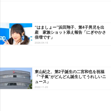
“はましょー”浜田翔子、第4子男児を出
産 家族ショット添え報告「にぎやかさ
倍増です」
2026-04-15
東山紀之、第2子誕生の二宮和也を祝福
「“子嵐”がどんどん誕生してうれしいニ
ュース」
2022-11-20