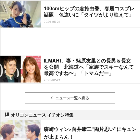
100cmヒップの倉持由香、春麗コスプレ
話題 色違いに「タイツがより映えて」
2026-05-21
ILMARI、妻・蛯原友里との長男＆長女
を公開 北海道へ「家族でスキーなんて
最高ですね〜」「トマムだー」
2025-02-21
ニュース一覧へ戻る
オリコンニュース イチオシ特集
森崎ウィン×向井康二“両片思い”にキュン
が止まらん！