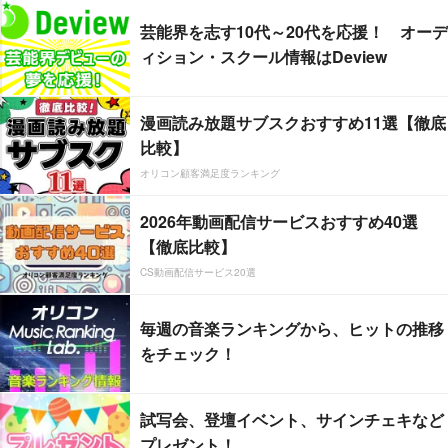
芸能界を志す10代～20代を応援！ オーデ
ィション・スクール情報はDeview
漫画読み放題サブスクおすすめ11選【徹底
比較】
オリコン顧客満足度ランキング
2026年動画配信サービスおすすめ40選
【徹底比較】
CS動画配信サービス20選
毎週の音楽ランキングから、ヒットの推移
をチェック！
試写会、登壇イベント、サインチェキなど
プレゼント！