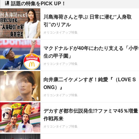
話題の特集をPICK UP！
川島海荷さんと学ぶ 日常に潜む“人身取
引”のリアル
オリコンタイアップ特集
マクドナルドが40年にわたり支える「小学
生の甲子園」
オリコンタイアップ特集
向井康二イケメンすぎ！純愛『（LOVE S
ONG）』
オリコンタイアップ特集
デカすぎ都市伝説発生!?ファミマ45％増量
作戦再来
オリコンタイアップ特集