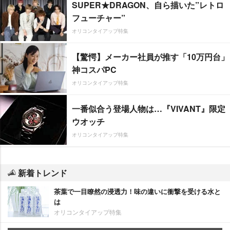
SUPER★DRAGON、自ら描いた”レトロ
フューチャー”
オリコンタイアップ特集
【驚愕】メーカー社員が推す「10万円台」
神コスパPC
オリコンタイアップ特集
一番似合う登場人物は…『VIVANT』限定
ウオッチ
オリコンタイアップ特集
新着トレンド
茶葉で一目瞭然の浸透力！味の違いに衝撃を受ける水と
は
オリコンタイアップ特集