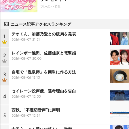
プレゼント特集
ニュース記事アクセスランキング
テオくん、加藤乃愛との破局を発表
1
2026-08-07 21:21
レインボー池田、佐藤佳奈と電撃婚
2
2026-08-07 20:00
自宅で「温泉卵」を簡単に作る方法
3
2026-08-06 15:10
セイレーン役声優、選考理由を告白
4
2026-08-07 12:00
西鉄、“不適切音声”に声明
5
2026-08-07 12:34
寺田心、ジム通いで筋トレ…激変