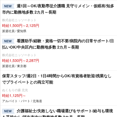
週1回～OK/夜勤専従介護職 見守りメイン・仮眠有/知多
NEW
市内に勤務地多数 2カ月～長期
株式会社ニッソーネット
時給1,500円～2,125円
派遣社員 / 愛知県
看護助手/経験・資格一切不要/病院内の日常サポート/日
NEW
払いOK/中央区内に勤務地多数 2カ月～長期
株式会社ニッソーネット
時給1,530円～2,287円
派遣社員 / 東京都
保育スタッフ/週2日・1日4時間からOK/有資格者歓迎/残業なし
でプライベートとの両立可能
ぬくもりの森 北光
時給1,125円～
アルバイト・パート / 北海道
介護福祉士/失敗しない職場選びをサポート/給与も環境
NEW
も妥協なし/福生市内に勤務地多数 2カ月～長期