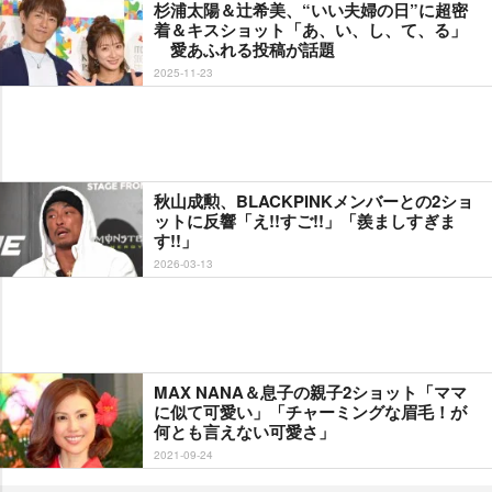
杉浦太陽＆辻希美、“いい夫婦の日”に超密
着＆キスショット「あ、い、し、て、る」
愛あふれる投稿が話題
2025-11-23
秋山成勲、BLACKPINKメンバーとの2ショ
ットに反響「え!!すご!!」「羨ましすぎま
す!!」
2026-03-13
MAX NANA＆息子の親子2ショット「ママ
に似て可愛い」「チャーミングな眉毛！が
何とも言えない可愛さ」
2021-09-24