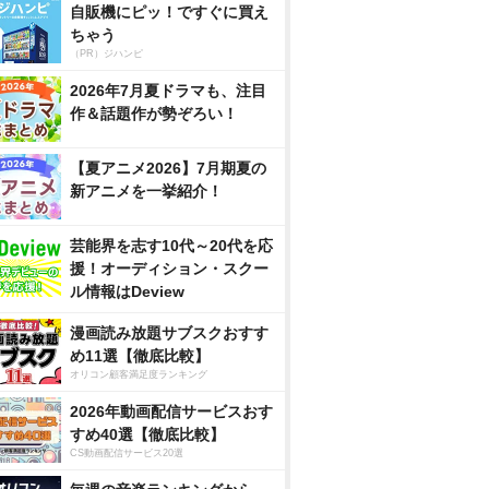
自販機にピッ！ですぐに買え
ちゃう
（PR）ジハンピ
2026年7月夏ドラマも、注目
作＆話題作が勢ぞろい！
【夏アニメ2026】7月期夏の
新アニメを一挙紹介！
芸能界を志す10代～20代を応
援！オーディション・スクー
ル情報はDeview
漫画読み放題サブスクおすす
め11選【徹底比較】
オリコン顧客満足度ランキング
2026年動画配信サービスおす
すめ40選【徹底比較】
CS動画配信サービス20選