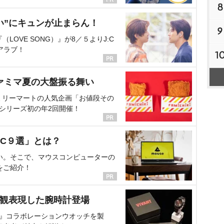
8
い”にキュンが止まらん！
9
OVE SONG）』が8／５よりJ:C
アラブ！
1
ァミマ夏の大盤振る舞い
ミリーマートの人気企画「お値段その
、シリーズ初の年2回開催！
C９選」とは？
い。そこで、マウスコンピューターの
をご紹介！
界観表現した腕時計登場
NT』コラボレーションウオッチを製