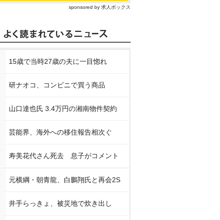
sponsored by 求人ボックス
15歳で当時27歳の夫に一目惚れ
研ナオコ、コンビニで買う商品
山口達也氏 3.4万円の湘南物件契約
芸能界、海外への移住報告相次ぐ
寿美花代さん死去 息子がコメント
元横綱・朝青龍、白鵬翔氏と再会2S
井手らっきょ、被災地で炊き出し