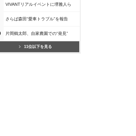
VIVANTリアルイベントに堺雅人ら
さらば森田“愛車トラブル”を報告
0
片岡鶴太郎、自家農園での“発見”
11位以下を見る