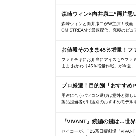
森崎ウィン×向井康二“両片思
森崎ウィンと向井康二がW主演！映画『（L
OM STREAMで最速配信。究極のピュ
お値段そのまま45％増量！フ
ファミチキにお弁当にアイスも!?ファ
まま おかわり45％増量作戦」が今夏
プロ厳選！目的別「おすすめP
用途に合うパソコン選びは意外と難し
製品担当者が用途別のおすすめモデル
『VIVANT』続編の鍵は…世
セイコーが、TBS系日曜劇場『VIVA