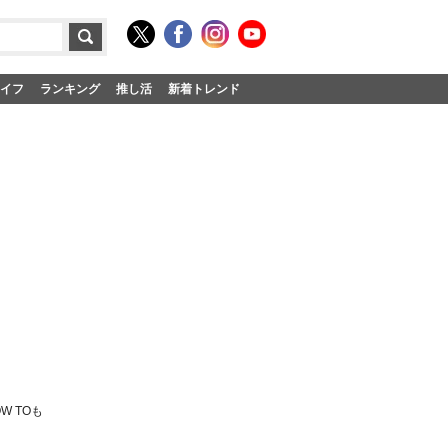
イフ
ランキング
推し活
新着トレンド
 TOも