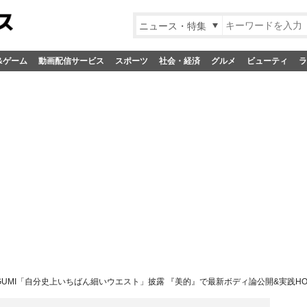
ニュース・特集
&ゲーム
動画配信サービス
スポーツ
社会・経済
グルメ
ビューティ
ラ
GUMI「自分史上いちばん細いウエスト」披露 『美的』で最新ボディ論公開&実践HOW