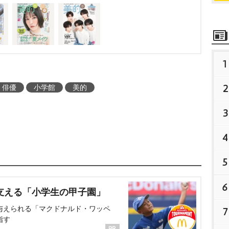
1
2
俳優
小学館
美的
3
4
5
6
支える「小学生の甲子園」
与えられる「マクドナルド・ワッペ
7
指す