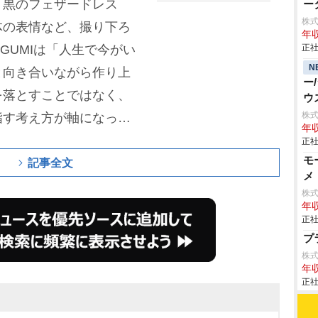
、黒のフェザードレス
ー
株
体の表情など、撮り下ろ
年収
GUMIは「人生で今がい
正社
N
と向き合いながら作り上
ー
を落とすことではなく、
ウ
株
指す考え方が軸になって
年収
正社
モ
記事全文
メ
株
年収
正社
プ
株
年収
正社