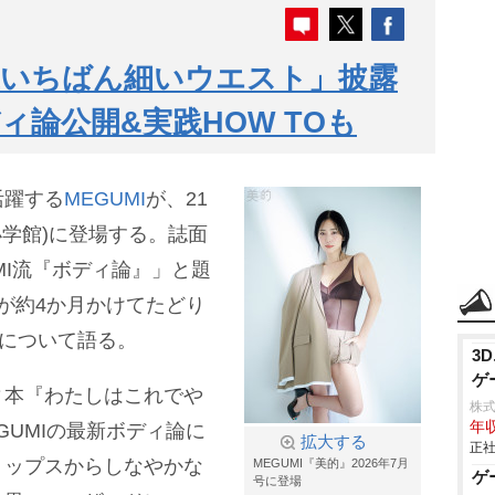
史上いちばん細いウエスト」披露
ィ論公開&実践HOW TOも
活躍する
MEGUMI
が、21
小学館)に登場する。誌面
MI流『ボディ論』」と題
が約4か月かけてたどり
りについて語る。
3
ゲ
ィ本『わたしはこれで
株式会
年収
GUMIの最新ボディ論に
拡大する
正社
トップスからしなやかな
MEGUMI『美的』2026年7月
ゲ
号に登場