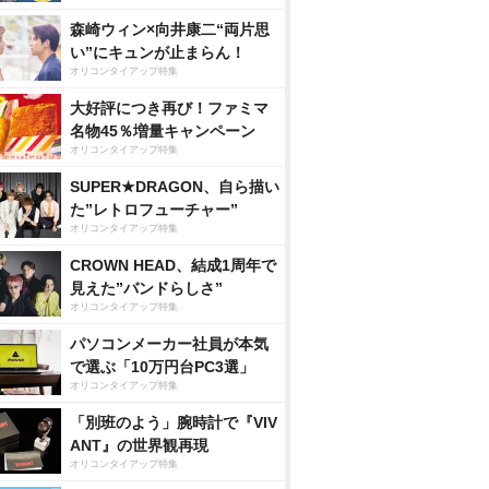
森崎ウィン×向井康二“両片思
い”にキュンが止まらん！
オリコンタイアップ特集
大好評につき再び！ファミマ
名物45％増量キャンペーン
オリコンタイアップ特集
SUPER★DRAGON、自ら描い
た”レトロフューチャー”
オリコンタイアップ特集
CROWN HEAD、結成1周年で
見えた”バンドらしさ”
オリコンタイアップ特集
パソコンメーカー社員が本気
で選ぶ「10万円台PC3選」
オリコンタイアップ特集
「別班のよう」腕時計で『VIV
ANT』の世界観再現
オリコンタイアップ特集