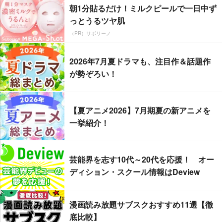
朝1分貼るだけ！ミルクピールで一日中ず
っとうるツヤ肌
（PR）サボリーノ
2026年7月夏ドラマも、注目作＆話題作
が勢ぞろい！
【夏アニメ2026】7月期夏の新アニメを
一挙紹介！
芸能界を志す10代～20代を応援！ オー
ディション・スクール情報はDeview
漫画読み放題サブスクおすすめ11選【徹
底比較】