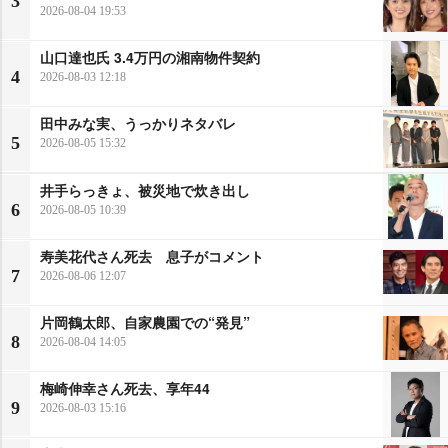
3
2026-08-04 19:53
山口達也氏 3.4万円の湘南物件契約
4
2026-08-03 12:18
田中みな実、うっかりネタバレ
5
2026-08-05 15:32
井手らっきょ、被災地で炊き出し
6
2026-08-05 10:39
寿美花代さん死去 息子がコメント
7
2026-08-06 12:07
片岡鶴太郎、自家農園での“発見”
8
2026-08-04 14:05
梅崎伸幸さん死去、享年44
9
2026-08-03 15:16