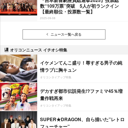
『吉本新喜劇座員総選挙2025』投票総
数“109万票”突破 5人が初ランクイン
【最終順位・投票数一覧】
2025-09-08
ニュース一覧へ戻る
オリコンニュース イチオシ特集
イケメンてんこ盛り！尊すぎる男子の純
情ラブに胸キュン
オリコンタイアップ特集
デカすぎ都市伝説発生!?ファミマ45％増
量作戦再来
オリコンタイアップ特集
SUPER★DRAGON、自ら描いた”レトロ
フューチャー”