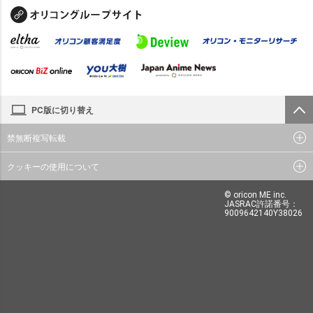
PC版に切り替え
禁無断複写転載
クッキーの使用について
© oricon ME inc.
JASRAC許諾番号：
9009642140Y38026