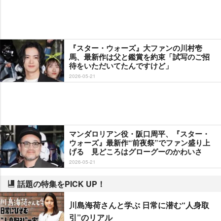
『スター・ウォーズ』大ファンの川村壱
馬、最新作は父と鑑賞を約束「試写のご招
待をいただいてたんですけど」
2026-05-21
マンダロリアン役・阪口周平、『スター・
ウォーズ』最新作“前夜祭”でファン盛り上
げる 見どころはグローグーのかわいさ
2026-05-21
話題の特集をPICK UP！
川島海荷さんと学ぶ 日常に潜む“人身取
引”のリアル