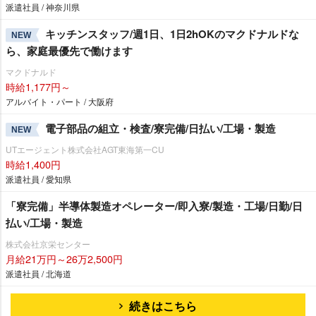
派遣社員 / 神奈川県
キッチンスタッフ/週1日、1日2hOKのマクドナルドな
NEW
ら、家庭最優先で働けます
マクドナルド
時給1,177円～
アルバイト・パート / 大阪府
電子部品の組立・検査/寮完備/日払い/工場・製造
NEW
UTエージェント株式会社AGT東海第一CU
時給1,400円
派遣社員 / 愛知県
「寮完備」半導体製造オペレーター/即入寮/製造・工場/日勤/日
払い/工場・製造
株式会社京栄センター
月給21万円～26万2,500円
派遣社員 / 北海道
続きはこちら