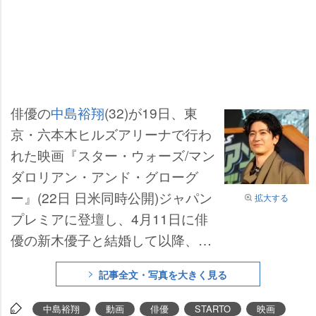
俳優の
中島裕翔
(32)が19日、東
京・六本木ヒルズアリーナで行わ
れた映画『スター・ウォーズ/マン
ダロリアン・アンド・グローグ
ー』(22日 日米同時公開)ジャパン
拡大する
プレミアに登壇し、4月11日に俳
優の新木優子と結婚して以降、初
めて公の場に姿をみせた。
記事全文・写真を大きく見る
中島裕翔
動画
俳優
STARTO
映画