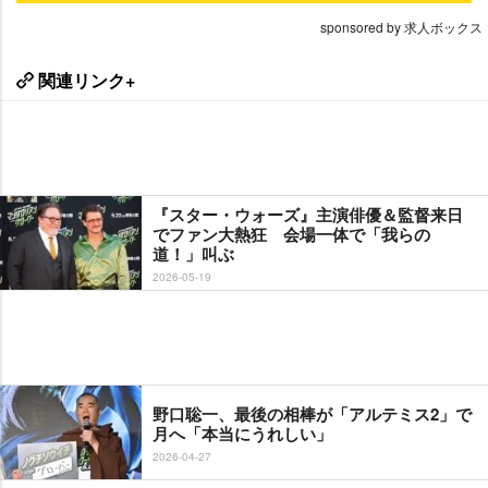
sponsored by 求人ボックス
関連リンク+
『スター・ウォーズ』主演俳優＆監督来日
でファン大熱狂 会場一体で「我らの
道！」叫ぶ
2026-05-19
野口聡一、最後の相棒が「アルテミス2」で
月へ「本当にうれしい」
2026-04-27