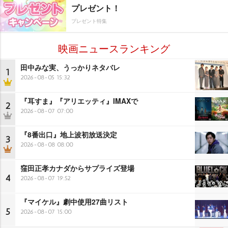
プレゼント！
プレゼント特集
映画ニュースランキング
田中みな実、うっかりネタバレ
1
2026-08-05 15:32
『耳すま』『アリエッティ』IMAXで
2
2026-08-07 07:00
『8番出口』地上波初放送決定
3
2026-08-08 08:00
窪田正孝カナダからサプライズ登場
4
2026-08-07 19:52
『マイケル』劇中使用27曲リスト
5
2026-08-07 15:00