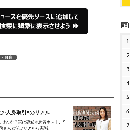
1
2
容・健康
3
4
5
6
む“人身取引”のリアル
ませんか？実は恋愛や悪質ホスト、S
7
海荷さんと学ぶリアルな実態。