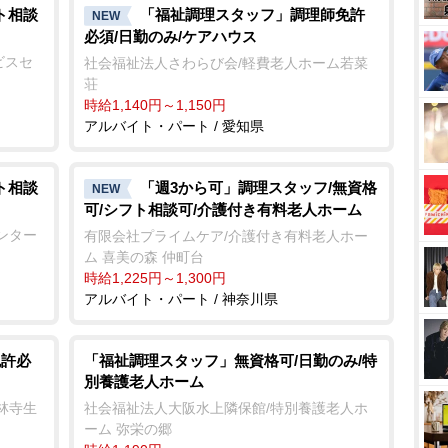
ト相談
「福祉調理スタッフ」調理師免許
NEW
必須/日勤のみ/ケアハウス
ビスセ
社会福祉法人さわらび会/軽費老人ホーム若菜
荘
時給1,140円～1,150円
アルバイト・パート / 愛知県
ト相談
「週3から可」調理スタッフ/無資格
NEW
可/シフト相談可/介護付き有料老人ホーム
ンター
有限会社プライムケア/介護付き有料老人ホー
ム 喜美の森 仲町台
時給1,225円～1,300円
アルバイト・パート / 神奈川県
免許必
「福祉調理スタッフ」無資格可/日勤のみ/特
別養護老人ホーム
林寺生
社会福祉法人大阪水上隣保館/特別養護老人ホ
ーム 弥栄の郷