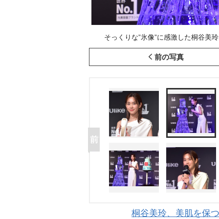
そっくりな”氷像”に感激した桐谷美玲=「Uli
前の写真
桐谷美玲、美肌を保