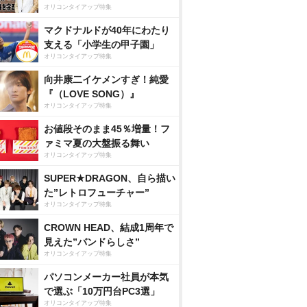
オリコンタイアップ特集
マクドナルドが40年にわたり
支える「小学生の甲子園」
オリコンタイアップ特集
向井康二イケメンすぎ！純愛
『（LOVE SONG）』
オリコンタイアップ特集
お値段そのまま45％増量！フ
ァミマ夏の大盤振る舞い
オリコンタイアップ特集
SUPER★DRAGON、自ら描い
た”レトロフューチャー”
オリコンタイアップ特集
CROWN HEAD、結成1周年で
見えた”バンドらしさ”
オリコンタイアップ特集
パソコンメーカー社員が本気
で選ぶ「10万円台PC3選」
オリコンタイアップ特集