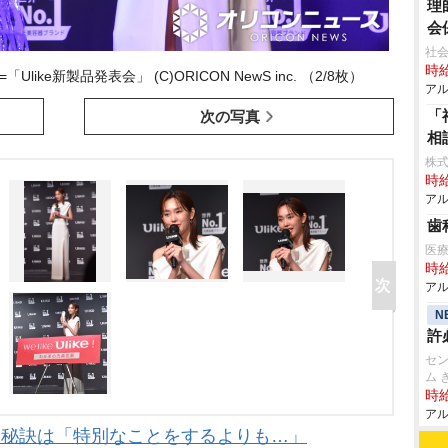
理
会
社
時給
ke新製品発表会」 (C)ORICON NewS inc. （2/8枚）
アル
「
次の写真
相
株式
時給
アル
歯
医療
時給
アル
N
許
セン
ム 
時給
アル
つ秘訣は「特別なことをするよりも…」