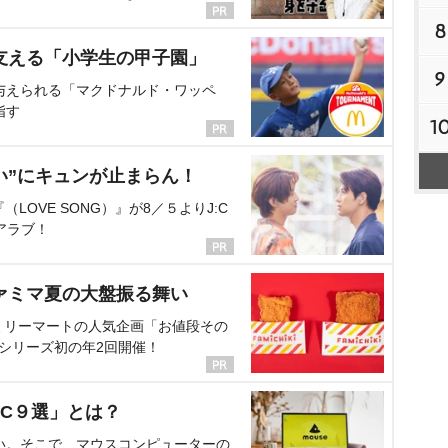
8
支える「小学生の甲子園」
9
与えられる「マクドナルド・ワッペ
指す
1
い”にキュンが止まらん！
OVE SONG）』が8／５よりJ:C
アラブ！
ァミマ夏の大盤振る舞い
ミリーマートの人気企画「お値段その
、シリーズ初の年2回開催！
C９選」とは？
い。そこで、マウスコンピューターの