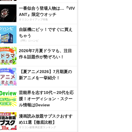
一番似合う登場人物は…『VIV
ANT』限定ウオッチ
オリコンタイアップ特集
自販機にピッ！ですぐに買え
ちゃう
（PR）ジハンピ
2026年7月夏ドラマも、注目
作＆話題作が勢ぞろい！
【夏アニメ2026】7月期夏の
新アニメを一挙紹介！
芸能界を志す10代～20代を応
援！オーディション・スクー
ル情報はDeview
漫画読み放題サブスクおすす
め11選【徹底比較】
オリコン顧客満足度ランキング