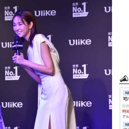
N
可
医療
時給
アル
N