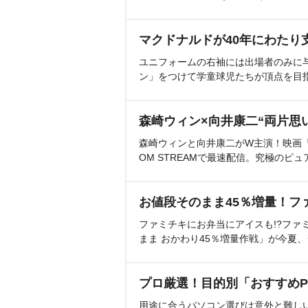
マクドナルドが40年にわたり
ユニフォームの右袖には出場者のみに
ン」をつけて学童球児たちが頂点を目
森崎ウィン×向井康二“両片思
森崎ウィンと向井康二がW主演！映画『（L
OM STREAMで最速配信。究極のピュ
お値段そのまま45％増量！フ
ファミチキにお弁当にアイスも!?ファ
まま おかわり45％増量作戦」が今夏
プロ厳選！目的別「おすすめP
用途に合うパソコン選びは意外と難し