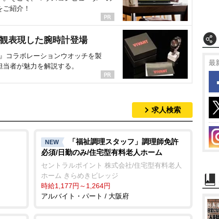
をご紹介！
界観表現した腕時計登場
NT』コラボレーションウオッチを製
最
担当者が魅力を解説する。
求人検索
「福祉調理スタッフ」調理師免許
NEW
必須/日勤のみ/住宅型有料老人ホーム
セントラルポイント 株式会社/住宅型有料老人
ホーム きらめきビレッジ
時給1,177円～1,264円
アルバイト・パート / 大阪府