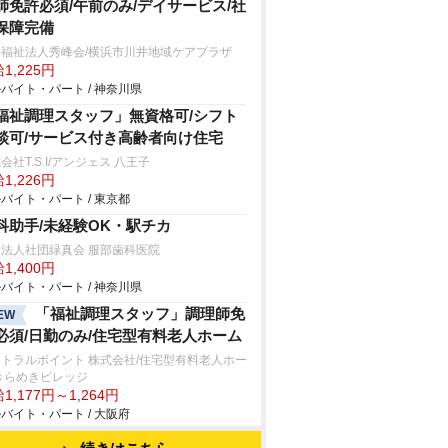
師免許必須/午前のみ/デイサービス/社
保障完備
会福祉法人秀峰会/横浜市川井地域ケアプラザ
1,225円
バイト・パート / 神奈川県
福祉調理スタッフ」無資格可/シフト
談可/サービス付き高齢者向け住宅
会社T.S.I/アンジェス 八王子
1,226円
バイト・パート / 東京都
科助手/未経験OK・駅チカ
法人社団緑真会 服部歯科医院
1,400円
バイト・パート / 神奈川県
「福祉調理スタッフ」調理師免
EW
必須/日勤のみ/住宅型有料老人ホーム
トラルポイント 株式会社/住宅型有料老人ホー
きらめきビレッジ
1,177円～1,264円
バイト・パート / 大阪府