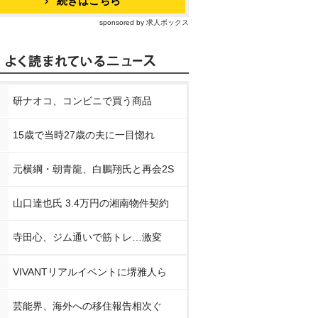
続きはこちら
sponsored by 求人ボックス
研ナオコ、コンビニで買う商品
15歳で当時27歳の夫に一目惚れ
元横綱・朝青龍、白鵬翔氏と再会2S
山口達也氏 3.4万円の湘南物件契約
寺田心、ジム通いで筋トレ…激変
VIVANTリアルイベントに堺雅人ら
芸能界、海外への移住報告相次ぐ