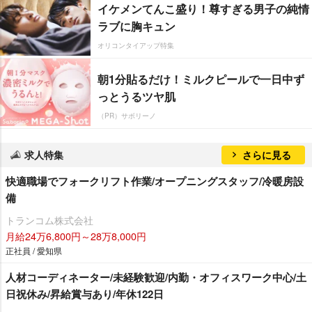
イケメンてんこ盛り！尊すぎる男子の純情
ラブに胸キュン
オリコンタイアップ特集
朝1分貼るだけ！ミルクピールで一日中ず
っとうるツヤ肌
（PR）サボリーノ
求人特集
さらに見る
快適職場でフォークリフト作業/オープニングスタッフ/冷暖房設
備
トランコム株式会社
月給24万6,800円～28万8,000円
正社員 / 愛知県
人材コーディネーター/未経験歓迎/内勤・オフィスワーク中心/土
日祝休み/昇給賞与あり/年休122日