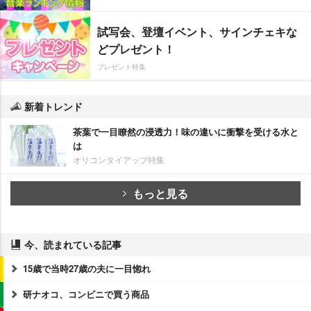
試写会、登壇イベント、サインチェキな
どプレゼント！
プレゼント特集
新着トレンド
茶葉で一目瞭然の浸透力！味の違いに衝撃を受ける水と
は
オリコンタイアップ特集
もっと見る
今、読まれている記事
15歳で当時27歳の夫に一目惚れ
研ナオコ、コンビニで買う商品