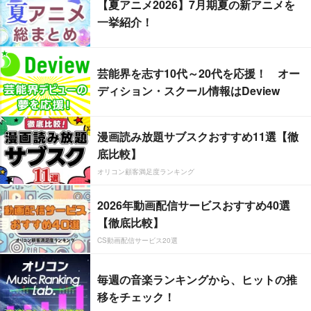
【夏アニメ2026】7月期夏の新アニメを
一挙紹介！
芸能界を志す10代～20代を応援！ オー
ディション・スクール情報はDeview
漫画読み放題サブスクおすすめ11選【徹
底比較】
オリコン顧客満足度ランキング
2026年動画配信サービスおすすめ40選
【徹底比較】
CS動画配信サービス20選
毎週の音楽ランキングから、ヒットの推
移をチェック！