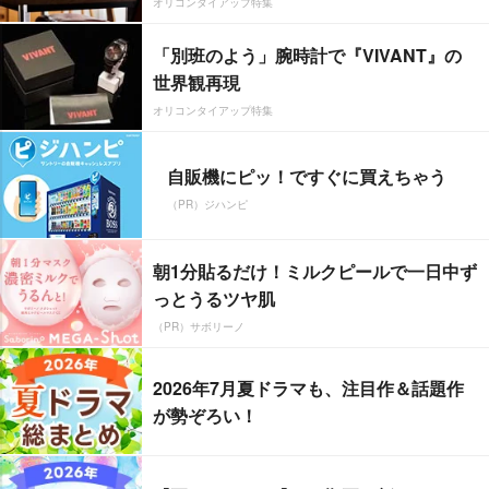
オリコンタイアップ特集
「別班のよう」腕時計で『VIVANT』の
世界観再現
オリコンタイアップ特集
自販機にピッ！ですぐに買えちゃう
（PR）ジハンピ
朝1分貼るだけ！ミルクピールで一日中ず
っとうるツヤ肌
（PR）サボリーノ
2026年7月夏ドラマも、注目作＆話題作
が勢ぞろい！