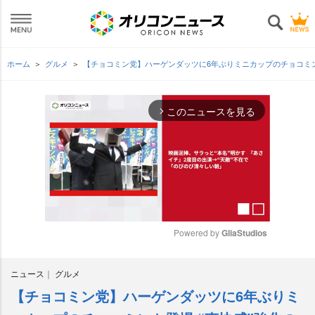
ホーム
グルメ
【チョコミン党】ハーゲンダッツに6年ぶりミニカップのチョコミン
このニュースを見る
arrow_forward_ios
Powered by 
GliaStudios
M
ニュース
グルメ
u
t
【チョコミン党】ハーゲンダッツに6年ぶりミ
e