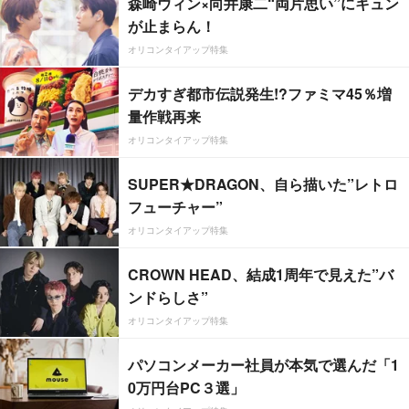
森崎ウィン×向井康二“両片思い”にキュン
が止まらん！
オリコンタイアップ特集
デカすぎ都市伝説発生!?ファミマ45％増
量作戦再来
オリコンタイアップ特集
SUPER★DRAGON、自ら描いた”レトロ
フューチャー”
オリコンタイアップ特集
CROWN HEAD、結成1周年で見えた”バ
ンドらしさ”
オリコンタイアップ特集
パソコンメーカー社員が本気で選んだ「1
0万円台PC３選」