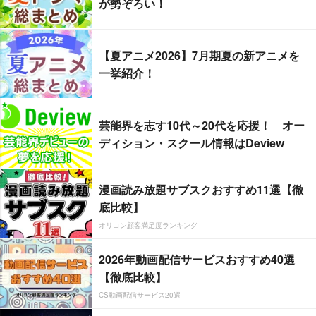
が勢ぞろい！
【夏アニメ2026】7月期夏の新アニメを
一挙紹介！
芸能界を志す10代～20代を応援！ オー
ディション・スクール情報はDeview
漫画読み放題サブスクおすすめ11選【徹
底比較】
オリコン顧客満足度ランキング
2026年動画配信サービスおすすめ40選
【徹底比較】
CS動画配信サービス20選