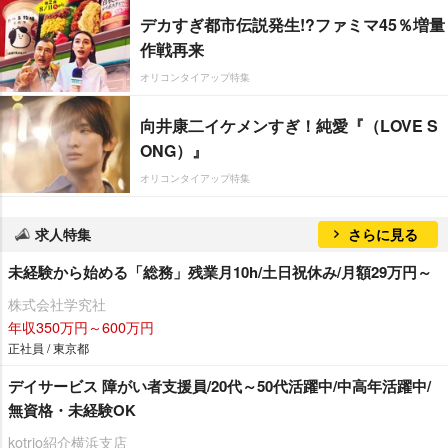
デカすぎ都市伝説発生!?ファミマ45％増量
作戦再来
オリコンタイアップ特集
向井康二イケメンすぎ！純愛『（LOVE S
ONG）』
オリコンタイアップ特集
求人特集
さらに見る
未経験から始める「総務」残業月10h/土日祝休み/月額29万円～
株式会社学究社
年収350万円～600万円
正社員 / 東京都
デイサービス 障がい者支援員/20代～50代活躍中/中高年活躍中/
無資格・未経験OK
kotrio紹介横浜支店