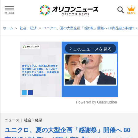
ホーム
社会・経済
ユニクロ、夏の大型企画「感謝祭」開催へ 80商品超が特価“いざ
このニュースを見る
arrow_forward_ios
Powered by 
GliaStudios
M
ニュース
社会・経済
u
t
ユニクロ、夏の大型企画「感謝祭」開催へ 80
e