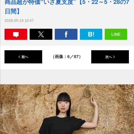
商品超が特価“いざ夏支度”【5・22～5・28の7
日間】
2026-05-18 10:47
（画像：6／87）
前へ
次へ