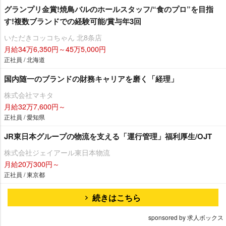
グランプリ金賞!焼鳥バルのホールスタッフ/“食のプロ”を目指
す!複数ブランドでの経験可能/賞与年3回
いただきコッコちゃん 北8条店
月給34万6,350円～45万5,000円
正社員 / 北海道
国内随一のブランドの財務キャリアを磨く「経理」
株式会社マキタ
月給32万7,600円～
正社員 / 愛知県
JR東日本グループの物流を支える「運行管理」福利厚生/OJT
株式会社ジェイアール東日本物流
月給20万300円～
正社員 / 東京都
続きはこちら
sponsored by 求人ボックス