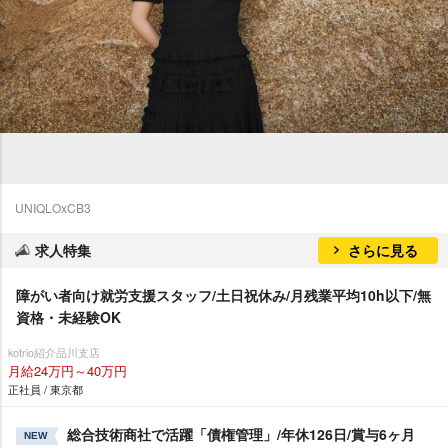
UNIQLOxCB3
求人特集
さらに見る
障がい者向け就労支援スタッフ/土日祝休み/月残業平均10h以下/無
資格・未経験OK
kotrio紹介品川支店
月給24万円～40万円
正社員 / 東京都
総合技術商社で活躍「債権管理」/年休126日/賞与6ヶ月
NEW