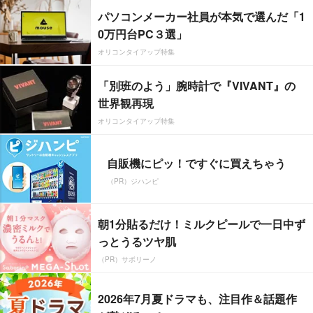
パソコンメーカー社員が本気で選んだ「1
0万円台PC３選」
オリコンタイアップ特集
「別班のよう」腕時計で『VIVANT』の
世界観再現
オリコンタイアップ特集
自販機にピッ！ですぐに買えちゃう
（PR）ジハンピ
朝1分貼るだけ！ミルクピールで一日中ず
っとうるツヤ肌
（PR）サボリーノ
2026年7月夏ドラマも、注目作＆話題作