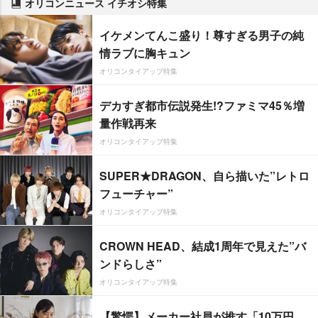
オリコンニュース イチオシ特集
イケメンてんこ盛り！尊すぎる男子の純
情ラブに胸キュン
オリコンタイアップ特集
デカすぎ都市伝説発生!?ファミマ45％増
量作戦再来
オリコンタイアップ特集
SUPER★DRAGON、自ら描いた”レトロ
フューチャー”
オリコンタイアップ特集
CROWN HEAD、結成1周年で見えた”バ
ンドらしさ”
オリコンタイアップ特集
【驚愕】メーカー社員が推す「10万円