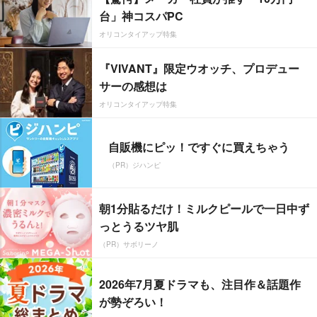
台」神コスパPC
オリコンタイアップ特集
『VIVANT』限定ウオッチ、プロデュー
サーの感想は
オリコンタイアップ特集
自販機にピッ！ですぐに買えちゃう
（PR）ジハンピ
朝1分貼るだけ！ミルクピールで一日中ず
っとうるツヤ肌
（PR）サボリーノ
2026年7月夏ドラマも、注目作＆話題作
が勢ぞろい！