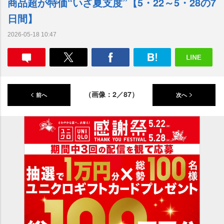
商品超が特価“いざ夏支度”【5・22～5・28の7
日間】
2026-05-18 10:47
（画像：2／87）
前へ
次へ