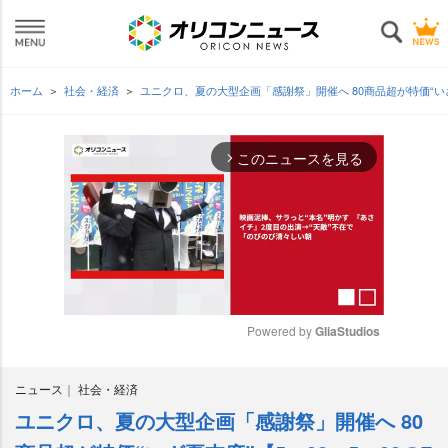
ホーム
社会・経済
ユニクロ、夏の大型企画「感謝祭」開催へ 80商品超が特価“いざ
このニュースを見る
arrow_forward_ios
Powered by 
GliaStudios
M
ニュース
社会・経済
u
t
ユニクロ、夏の大型企画「感謝祭」開催へ 80
e