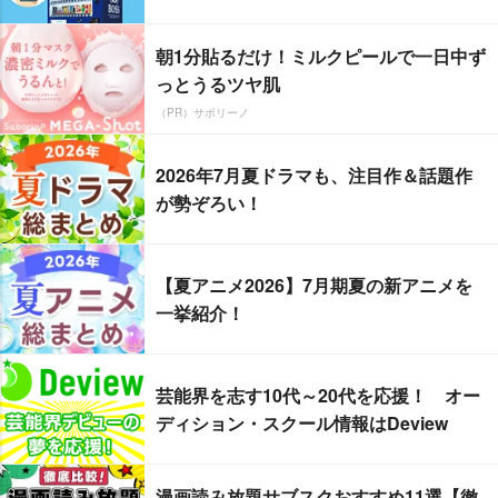
朝1分貼るだけ！ミルクピールで一日中ず
っとうるツヤ肌
（PR）サボリーノ
2026年7月夏ドラマも、注目作＆話題作
が勢ぞろい！
【夏アニメ2026】7月期夏の新アニメを
一挙紹介！
芸能界を志す10代～20代を応援！ オー
ディション・スクール情報はDeview
漫画読み放題サブスクおすすめ11選【徹