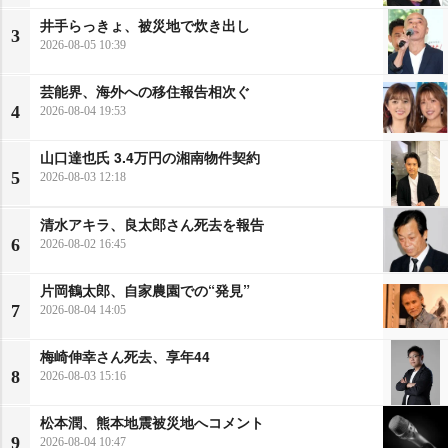
井手らっきょ、被災地で炊き出し
3
2026-08-05 10:39
芸能界、海外への移住報告相次ぐ
4
2026-08-04 19:53
山口達也氏 3.4万円の湘南物件契約
5
2026-08-03 12:18
清水アキラ、良太郎さん死去を報告
6
2026-08-02 16:45
片岡鶴太郎、自家農園での“発見”
7
2026-08-04 14:05
梅崎伸幸さん死去、享年44
8
2026-08-03 15:16
松本潤、熊本地震被災地へコメント
9
2026-08-04 10:47