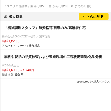
「ユニクロ感謝祭」開催5月22日(金)から5月28日(木)までの7日間
求人特集
さらに見る
「福祉調理スタッフ」無資格可/日勤のみ/高齢者住宅
株式会社SOYOKAZE/マゼラン 湘南佐島
時給1,225円
アルバイト・パート / 神奈川県
原料や製品の品質検査および製造現場の工程状況確認/化学分析
WDB株式会社
時給1,690円～1,740円
派遣社員 / 愛知県
sponsored by 求人ボックス