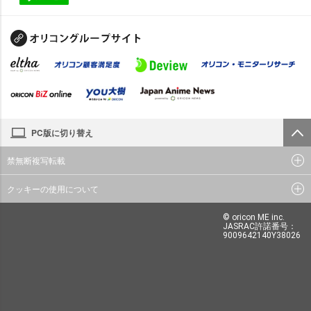
PC版に切り替え
禁無断複写転載
クッキーの使用について
© oricon ME inc.
JASRAC許諾番号：
9009642140Y38026