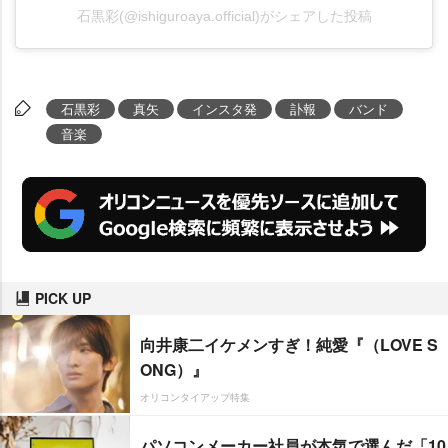
石黒彩(@ishiguroaya.official)がシェアした投稿
石黒彩
真矢
インスタ発
訃報
バンド
音楽
PICK UP
向井康二イケメンすぎ！純愛『（LOVE S
ONG）』
オリコンタイアップ特集
パソコンメーカー社員が本気で選んだ「10