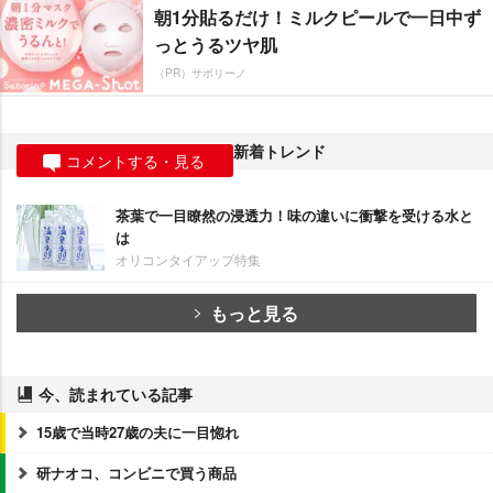
朝1分貼るだけ！ミルクピールで一日中ず
っとうるツヤ肌
（PR）サボリーノ
新着トレンド
コメントする・見る
茶葉で一目瞭然の浸透力！味の違いに衝撃を受ける水と
は
オリコンタイアップ特集
もっと見る
今、読まれている記事
15歳で当時27歳の夫に一目惚れ
研ナオコ、コンビニで買う商品