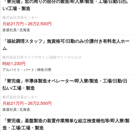
「寮完備」窓の周りの部分の製造/即入寮/製造・工場/日勤/日払
い/工場・製造
株式会社京栄センター
月給21万円～26万2,500円
派遣社員 / 北海道
「福祉調理スタッフ」無資格可/日勤のみ/介護付き有料老人ホー
ム
株式会社日本ライフデザイン/油壺マリーナヒルズ
時給1,230円
アルバイト・パート / 神奈川県
「寮完備」半導体製造オペレーター/即入寮/製造・工場/日勤/日
払い/工場・製造
株式会社京栄センター
月給21万円～26万2,500円
派遣社員 / 北海道
「寮完備」基盤製造の装置作業簡単な組立検査梱包等/即入寮/製
造・工場/工場・製造