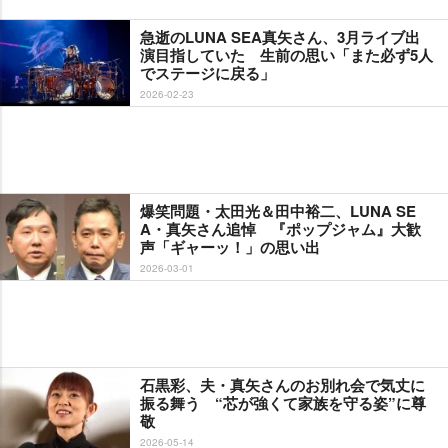
急逝のLUNA SEA真矢さん、3月ライブ出
演目指していた 生前の思い「また必ず5人
でステージに戻る」
2026-02-23
爆笑問題・太田光＆田中裕二、LUNA SE
A・真矢さん追悼 『ポップジャム』大歓
声「ギャーッ！」の思い出
2026-03-01
石黒彩、夫・真矢さんのお別れ会で気丈に
振る舞う “芯が強くて家族を守る姿”に尊
敬
2026-05-14