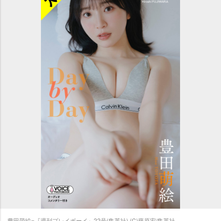
豊田萌絵=『週刊プレイボーイ』22号(集英社) (C)藤原宏/集英社