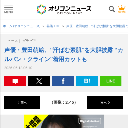
ホーム (オリコンニュース)
芸能 TOP
声優・豊田萌絵、“汗ばむ素肌”を大胆披露 
ニュース
グラビア
声優・豊田萌絵、“汗ばむ素肌”を大胆披露 “カ
ルバン・クライン”着用カットも
2026-05-18 06:10
（画像：2／5）
前へ
次へ