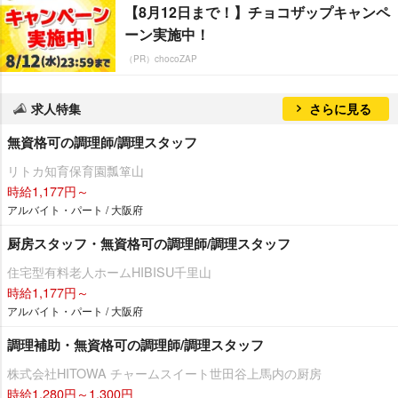
【8月12日まで！】チョコザップキャンペ
ーン実施中！
（PR）chocoZAP
求人特集
さらに見る
無資格可の調理師/調理スタッフ
リトカ知育保育園瓢箪山
時給1,177円～
アルバイト・パート / 大阪府
厨房スタッフ・無資格可の調理師/調理スタッフ
住宅型有料老人ホームHIBISU千里山
時給1,177円～
アルバイト・パート / 大阪府
調理補助・無資格可の調理師/調理スタッフ
株式会社HITOWA チャームスイート世田谷上馬内の厨房
時給1,280円～1,300円