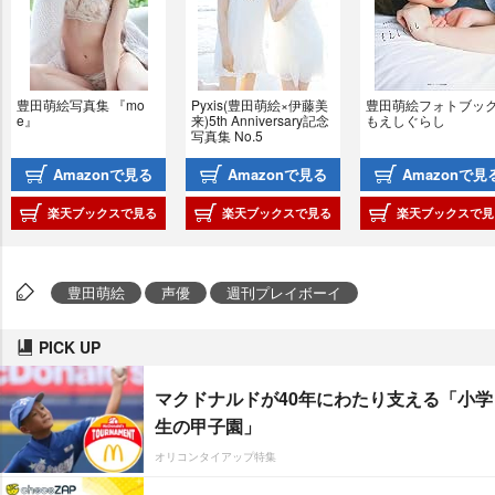
豊田萌絵写真集 『mo
Pyxis(豊田萌絵×伊藤美
豊田萌絵フォトブック
e』
来)5th Anniversary記念
もえしぐらし
写真集 No.5
Amazonで見る
Amazonで見る
Amazonで見
楽天ブックスで見る
楽天ブックスで見る
楽天ブックスで見
豊田萌絵
声優
週刊プレイボーイ
PICK UP
マクドナルドが40年にわたり支える「小学
生の甲子園」
オリコンタイアップ特集