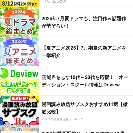
（PR）chocoZAP
2026年7月夏ドラマも、注目作＆話題作
が勢ぞろい！
【夏アニメ2026】7月期夏の新アニメを
一挙紹介！
芸能界を志す10代～20代を応援！ オー
ディション・スクール情報はDeview
漫画読み放題サブスクおすすめ11選【徹
底比較】
オリコン顧客満足度ランキング