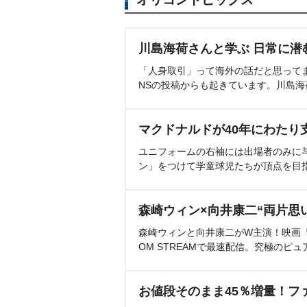
川島海荷さんと学ぶ 日常に潜
「人身取引」って海外の話だと思って
NSの投稿からも起きています。川島
マクドナルドが40年にわたり
ユニフォームの右袖には出場者のみに
ン」をつけて学童球児たちが頂点を目
森崎ウィン×向井康二“両片思
森崎ウィンと向井康二がW主演！映画『（L
OM STREAMで最速配信。究極のピュ
お値段そのまま45％増量！フ