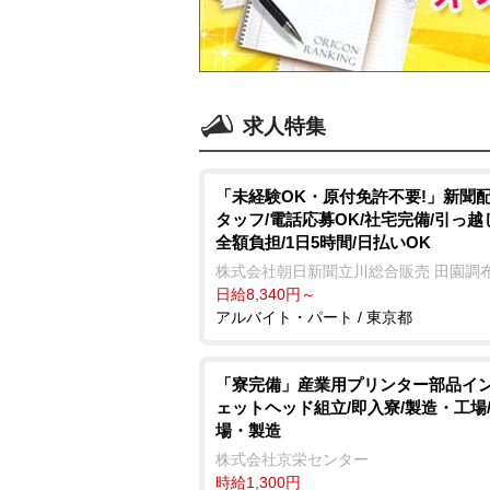
求人特集
「未経験OK・原付免許不要!」新聞
タッフ/電話応募OK/社宅完備/引っ越
全額負担/1日5時間/日払いOK
株式会社朝日新聞立川総合販売 田園調
日給8,340円～
アルバイト・パート / 東京都
「寮完備」産業用プリンター部品イ
ェットヘッド組立/即入寮/製造・工場
場・製造
株式会社京栄センター
時給1,300円