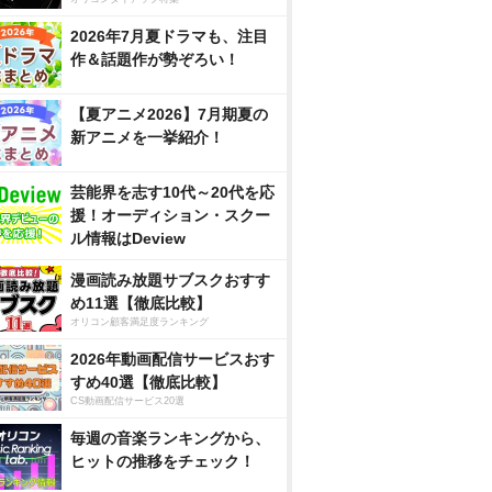
2026年7月夏ドラマも、注目
作＆話題作が勢ぞろい！
【夏アニメ2026】7月期夏の
新アニメを一挙紹介！
芸能界を志す10代～20代を応
援！オーディション・スクー
ル情報はDeview
漫画読み放題サブスクおすす
め11選【徹底比較】
オリコン顧客満足度ランキング
2026年動画配信サービスおす
すめ40選【徹底比較】
CS動画配信サービス20選
毎週の音楽ランキングから、
ヒットの推移をチェック！