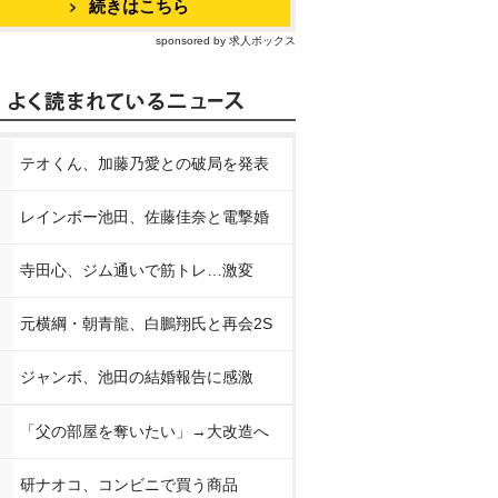
続きはこちら
sponsored by 求人ボックス
テオくん、加藤乃愛との破局を発表
レインボー池田、佐藤佳奈と電撃婚
寺田心、ジム通いで筋トレ…激変
元横綱・朝青龍、白鵬翔氏と再会2S
ジャンボ、池田の結婚報告に感激
「父の部屋を奪いたい」→大改造へ
研ナオコ、コンビニで買う商品