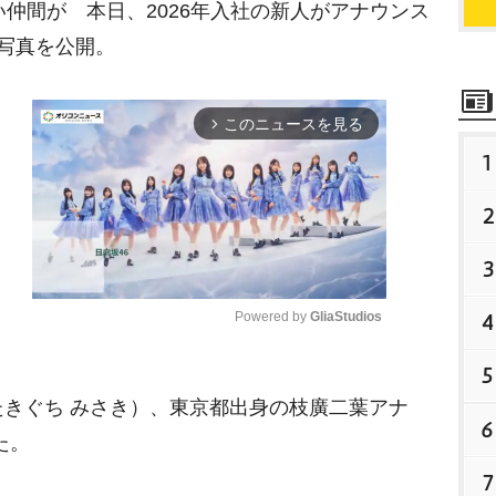
仲間が 本日、2026年入社の新人がアナウンス
写真を公開。
このニュースを見る
arrow_forward_ios
1
2
3
Powered by 
GliaStudios
4
5
M
きぐち みさき）、東京都出身の枝廣二葉アナ
u
6
t
た。
e
7