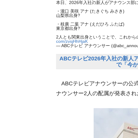
本日、2026年入社の新人がアナウンス部
・瀧口 美咲 アナ (たきぐち みさき)
山梨県出身?
・枝廣 二葉 アナ (えだひろ ふたば)
東京都出身?
2人とも関東出身ということで、これから
com/zvsjHhHjaK
— ABCテレビ アナウンサー (@abc_annou
ABCテレビ2026年入社の新
で「今
ABCテレビアナウンサーの公式X
ナウンサー2人の配属が発表され