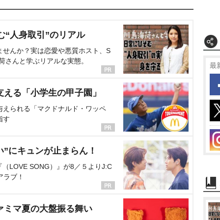
む“人身取引”のリアル
ませんか？実は恋愛や悪質ホスト、S
海荷さんと学ぶリアルな実態。
最
支える「小学生の甲子園」
与えられる「マクドナルド・ワッペ
指す
い”にキュンが止まらん！
OVE SONG）』が8／５よりJ:C
アラブ！
ァミマ夏の大盤振る舞い