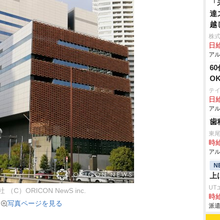
「
達
越
株
日給
アル
6
O
テ
日給
アル
歯
東
時給
アル
N
上
UT
 （C）ORICON NewS inc.
時給
写真ページを見る
派遣