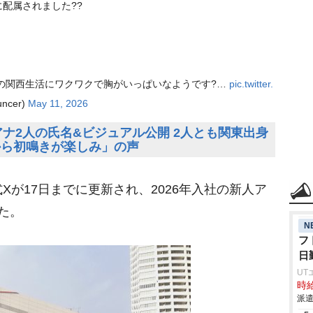
に配属されました??
の関西生活にワクワクで胸がいっぱいなようです?…
pic.twitter.
ncer)
May 11, 2026
人アナ2人の氏名&ビジュアル公開 2人とも関東出身
から初鳴きが楽しみ」の声
が17日までに更新され、2026年入社の新人ア
た。
N
フ
日
UT
時給
派遣