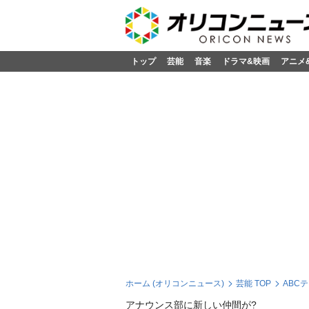
トップ
芸能
音楽
ドラマ&映画
アニメ
ホーム (オリコンニュース)
芸能 TOP
ABC
アナウンス部に新しい仲間が?