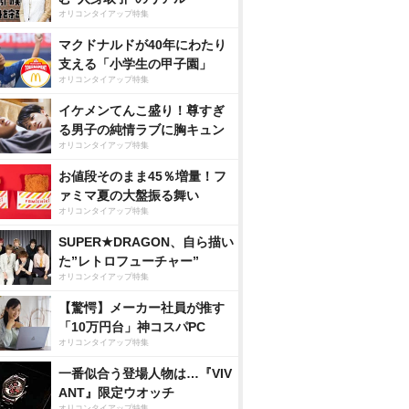
オリコンタイアップ特集
マクドナルドが40年にわたり
支える「小学生の甲子園」
オリコンタイアップ特集
イケメンてんこ盛り！尊すぎ
る男子の純情ラブに胸キュン
オリコンタイアップ特集
お値段そのまま45％増量！フ
ァミマ夏の大盤振る舞い
オリコンタイアップ特集
SUPER★DRAGON、自ら描い
た”レトロフューチャー”
オリコンタイアップ特集
【驚愕】メーカー社員が推す
「10万円台」神コスパPC
オリコンタイアップ特集
一番似合う登場人物は…『VIV
ANT』限定ウオッチ
オリコンタイアップ特集