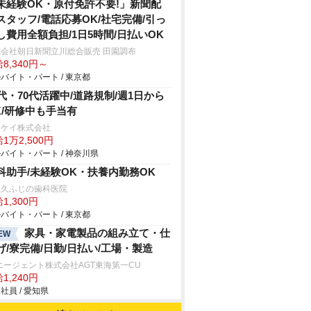
未経験OK・原付免許不要!」新聞配
スタッフ/電話応募OK/社宅完備/引っ
し費用全額負担/1日5時間/日払いOK
式会社朝日新聞立川総合販売 田園調布
8,340円～
バイト・パート / 東京都
0代・70代活躍中/道路規制/週1日から
K/研修中も手当有
イケイ株式会社
1万2,500円
バイト・パート / 神奈川県
科助手/未経験OK・扶養内勤務OK
尾久ふじの歯科医院
1,300円
バイト・パート / 東京都
家具・家電製品の組み立て・仕
EW
げ/寮完備/日勤/日払い/工場・製造
エージェント株式会社AGT東海第一CU
1,240円
社員 / 愛知県