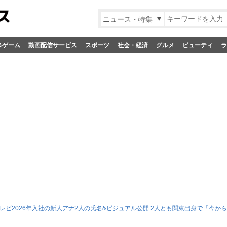
ニュース・特集
&ゲーム
動画配信サービス
スポーツ
社会・経済
グルメ
ビューティ
ラ
テレビ2026年入社の新人アナ2人の氏名&ビジュアル公開 2人とも関東出身で「今か