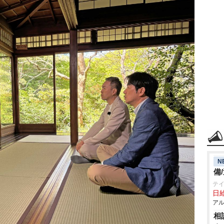
N
備
テ
日給
アル
相