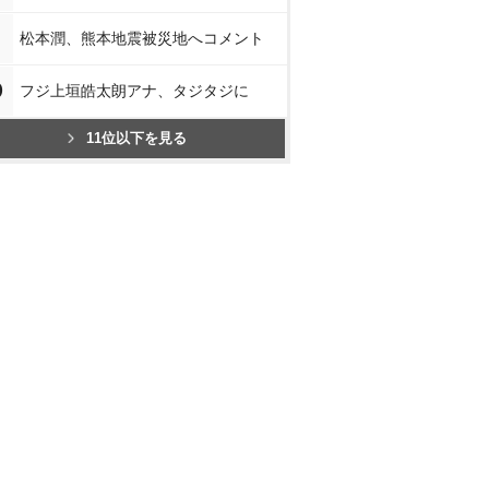
松本潤、熊本地震被災地へコメント
0
フジ上垣皓太朗アナ、タジタジに
11位以下を見る