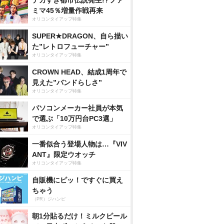
デカすぎ都市伝説発生!?ファ
ミマ45％増量作戦再来
オリコンタイアップ特集
SUPER★DRAGON、自ら描い
た”レトロフューチャー”
オリコンタイアップ特集
CROWN HEAD、結成1周年で
見えた”バンドらしさ”
オリコンタイアップ特集
パソコンメーカー社員が本気
で選ぶ「10万円台PC3選」
オリコンタイアップ特集
一番似合う登場人物は…『VIV
ANT』限定ウオッチ
オリコンタイアップ特集
自販機にピッ！ですぐに買え
ちゃう
（PR）ジハンピ
朝1分貼るだけ！ミルクピール