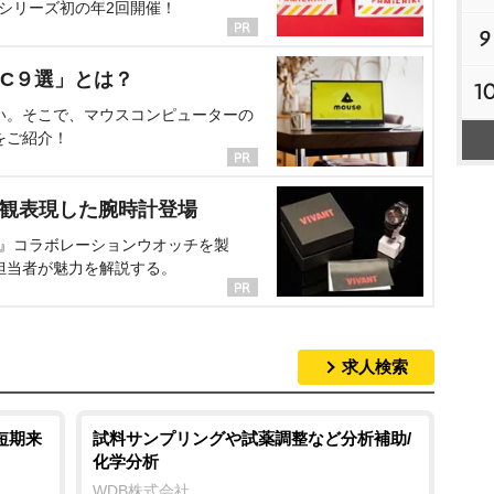
、シリーズ初の年2回開催！
9
C９選」とは？
1
い。そこで、マウスコンピューターの
をご紹介！
界観表現した腕時計登場
NT』コラボレーションウオッチを製
担当者が魅力を解説する。
求人検索
短期来
試料サンプリングや試薬調整など分析補助/
化学分析
WDB株式会社