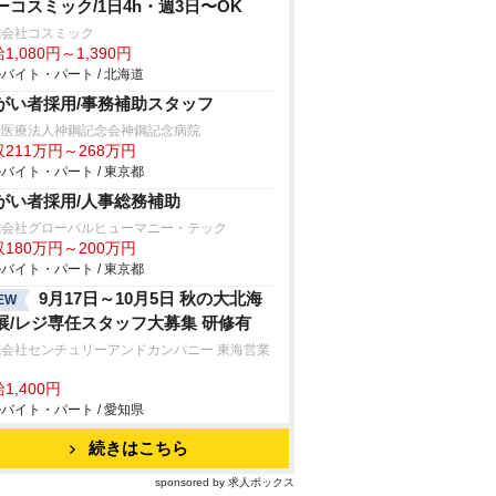
ーコスミック/1日4h・週3日〜OK
式会社コスミック
1,080円～1,390円
バイト・パート / 北海道
がい者採用/事務補助スタッフ
会医療法人神鋼記念会神鋼記念病院
211万円～268万円
バイト・パート / 東京都
がい者採用/人事総務補助
式会社グローバルヒューマニー・テック
180万円～200万円
バイト・パート / 東京都
9月17日～10月5日 秋の大北海
EW
展/レジ専任スタッフ大募集 研修有
式会社センチュリーアンドカンパニー 東海営業
1,400円
バイト・パート / 愛知県
続きはこちら
sponsored by 求人ボックス