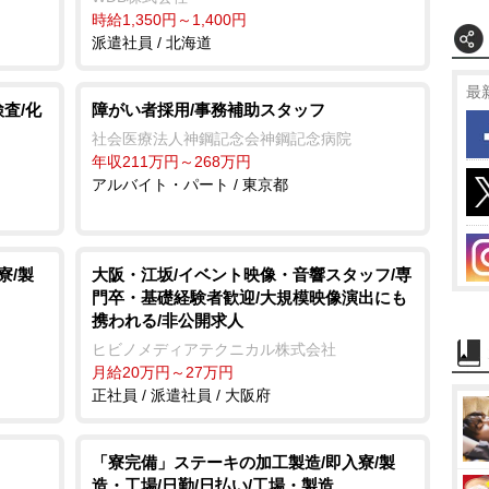
時給1,350円～1,400円
派遣社員 / 北海道
最
査/化
障がい者採用/事務補助スタッフ
社会医療法人神鋼記念会神鋼記念病院
年収211万円～268万円
アルバイト・パート / 東京都
寮/製
大阪・江坂/イベント映像・音響スタッフ/専
門卒・基礎経験者歓迎/大規模映像演出にも
携われる/非公開求人
ヒビノメディアテクニカル株式会社
月給20万円～27万円
正社員 / 派遣社員 / 大阪府
「寮完備」ステーキの加工製造/即入寮/製
造・工場/日勤/日払い/工場・製造