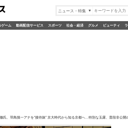
ニュース・特集
&ゲーム
動画配信サービス
スポーツ
社会・経済
グルメ
ビューティ
ラ
徹氏、羽鳥慎一アナを“接待旅” 京大時代から知る京都へ…特別な玉露、普段非公