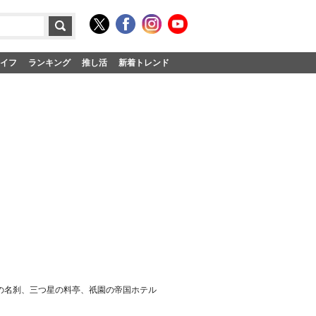
イフ
ランキング
推し活
新着トレンド
開の名刹、三つ星の料亭、祇園の帝国ホテル