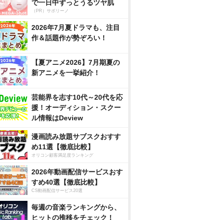
で一日中ずっとうるツヤ肌
（PR）サボリーノ
2026年7月夏ドラマも、注目
作＆話題作が勢ぞろい！
【夏アニメ2026】7月期夏の
新アニメを一挙紹介！
芸能界を志す10代～20代を応
援！オーディション・スクー
ル情報はDeview
漫画読み放題サブスクおすす
め11選【徹底比較】
オリコン顧客満足度ランキング
2026年動画配信サービスおす
すめ40選【徹底比較】
CS動画配信サービス20選
毎週の音楽ランキングから、
ヒットの推移をチェック！