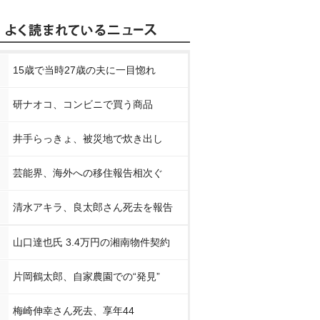
15歳で当時27歳の夫に一目惚れ
研ナオコ、コンビニで買う商品
井手らっきょ、被災地で炊き出し
芸能界、海外への移住報告相次ぐ
清水アキラ、良太郎さん死去を報告
山口達也氏 3.4万円の湘南物件契約
片岡鶴太郎、自家農園での“発見”
梅崎伸幸さん死去、享年44