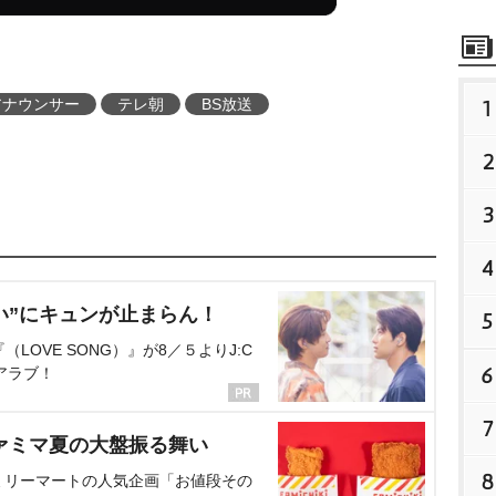
アナウンサー
テレ朝
BS放送
1
2
3
4
い”にキュンが止まらん！
5
OVE SONG）』が8／５よりJ:C
6
アラブ！
7
ァミマ夏の大盤振る舞い
8
ミリーマートの人気企画「お値段その