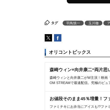
タグ
羽鳥慎一
玉川徹
オリコントピックス
森崎ウィン×向井康二“両片思
森崎ウィンと向井康二がW主演！映画『（L
OM STREAMで最速配信。究極のピュ
お値段そのまま45％増量！フ
ファミチキにお弁当にアイスも!?ファ