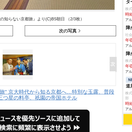
タ
株
時給
の知らない京都旅』より(C)BS朝日 （2/3枚）
アル
障
次の写真
社
年収
アル
障
株
年収
アル
N
道
旅” 京大時代から知る京都へ…特別な玉露、普段
株
三つ星の料亭、祇園の帝国ホテル
部
時給
アル