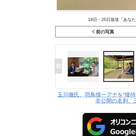
18日・25日放送『あなた
前の写真
玉川徹氏、羽鳥慎一アナを“接待
非公開の名刹、