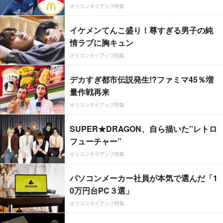
オリコンタイアップ特集
イケメンてんこ盛り！尊すぎる男子の純
情ラブに胸キュン
オリコンタイアップ特集
デカすぎ都市伝説発生!?ファミマ45％増
量作戦再来
オリコンタイアップ特集
SUPER★DRAGON、自ら描いた”レトロ
フューチャー”
オリコンタイアップ特集
パソコンメーカー社員が本気で選んだ「1
0万円台PC３選」
オリコンタイアップ特集