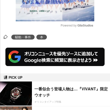
Powered by 
GliaStudios
M
騒動・事件
本
u
t
e
PICK UP
一番似合う登場人物は…『VIVANT』限定
ウオッチ
オリコンタイアップ特集