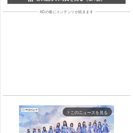
ADの後にコンテンツが続きます
このニュースを見る
arrow_forward_ios