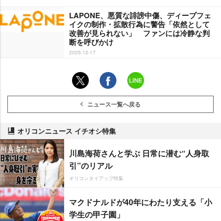
LAPONE、悪質な誹謗中傷、ディープフェ
イクの制作・拡散行為に警告「依然として
改善が見られない」 ファンには冷静な判
断を呼びかけ
2025-12-17
ニュース一覧へ戻る
オリコンニュース イチオシ特集
川島海荷さんと学ぶ 日常に潜む“人身取
引”のリアル
オリコンタイアップ特集
マクドナルドが40年にわたり支える「小
学生の甲子園」