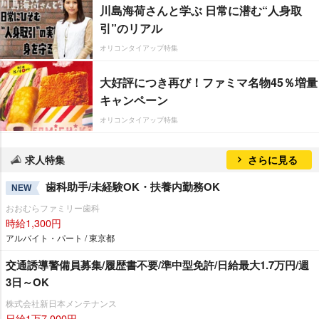
川島海荷さんと学ぶ 日常に潜む“人身取
引”のリアル
オリコンタイアップ特集
大好評につき再び！ファミマ名物45％増量
キャンペーン
オリコンタイアップ特集
求人特集
さらに見る
歯科助手/未経験OK・扶養内勤務OK
NEW
おおむらファミリー歯科
時給1,300円
アルバイト・パート / 東京都
交通誘導警備員募集/履歴書不要/準中型免許/日給最大1.7万円/週
3日～OK
株式会社新日本メンテナンス
日給1万7,000円