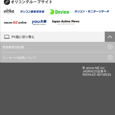
PC版に切り替え
禁無断複写転載
クッキーの使用について
© oricon ME inc.
JASRAC許諾番号：
9009642140Y38026