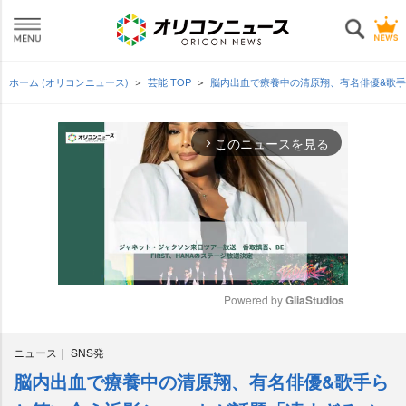
ホーム (オリコンニュース)
芸能 TOP
脳内出血で療養中の清原翔、有名俳優&歌
このニュースを見る
arrow_forward_ios
Powered by 
GliaStudios
M
ニュース
SNS発
u
t
脳内出血で療養中の清原翔、有名俳優&歌手ら
e