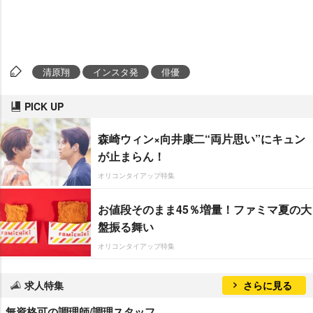
清原翔
インスタ発
俳優
PICK UP
森崎ウィン×向井康二“両片思い”にキュン
が止まらん！
オリコンタイアップ特集
お値段そのまま45％増量！ファミマ夏の大
盤振る舞い
オリコンタイアップ特集
求人特集
さらに見る
無資格可の調理師/調理スタッフ