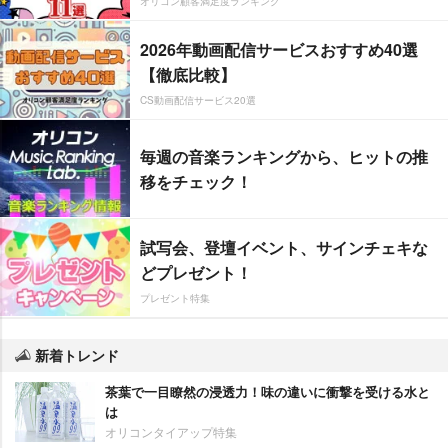
オリコン顧客満足度ランキング
2026年動画配信サービスおすすめ40選
【徹底比較】
CS動画配信サービス20選
毎週の音楽ランキングから、ヒットの推
移をチェック！
試写会、登壇イベント、サインチェキな
どプレゼント！
プレゼント特集
新着トレンド
茶葉で一目瞭然の浸透力！味の違いに衝撃を受ける水と
は
オリコンタイアップ特集