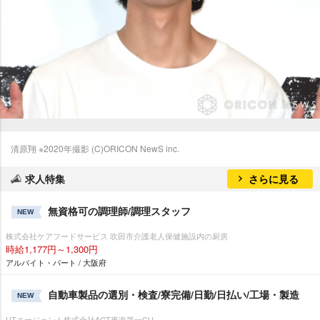
清原翔 ※2020年撮影 (C)ORICON NewS inc.
求人特集
さらに見る
無資格可の調理師/調理スタッフ
NEW
株式会社ケアフードサービス 吹田市介護老人保健施設内の厨房
時給1,177円～1,300円
アルバイト・パート / 大阪府
自動車製品の選別・検査/寮完備/日勤/日払い/工場・製造
NEW
UTエージェント株式会社AGT東海第一CU