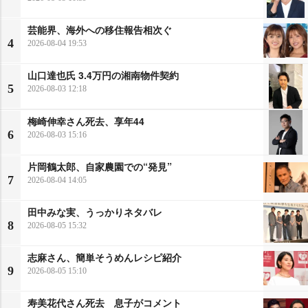
芸能界、海外への移住報告相次ぐ
4
2026-08-04 19:53
山口達也氏 3.4万円の湘南物件契約
5
2026-08-03 12:18
梅崎伸幸さん死去、享年44
6
2026-08-03 15:16
片岡鶴太郎、自家農園での“発見”
7
2026-08-04 14:05
田中みな実、うっかりネタバレ
8
2026-08-05 15:32
志麻さん、簡単そうめんレシピ紹介
9
2026-08-05 15:10
寿美花代さん死去 息子がコメント