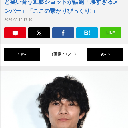
と笑い合う近影ショットが話題「凄すぎるメ
ンバー」「ここの繋がりびっくり!」
2026-05-16 17:40
（画像：1／1）
前へ
次へ