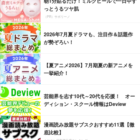
朝1分貼るだけ！ミルクピールで一日中ず
っとうるツヤ肌
（PR）サボリーノ
2026年7月夏ドラマも、注目作＆話題作
が勢ぞろい！
【夏アニメ2026】7月期夏の新アニメを
一挙紹介！
芸能界を志す10代～20代を応援！ オー
ディション・スクール情報はDeview
漫画読み放題サブスクおすすめ11選【徹
底比較】