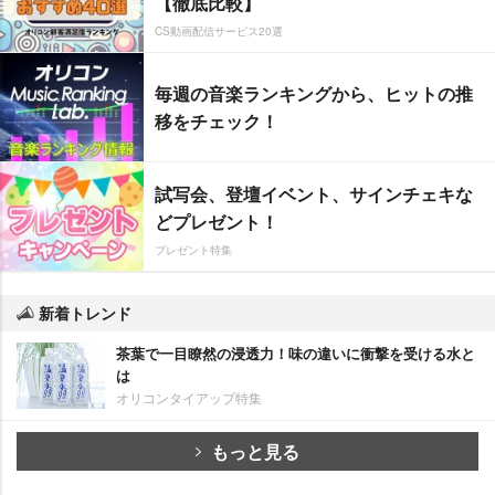
【徹底比較】
CS動画配信サービス20選
毎週の音楽ランキングから、ヒットの推
移をチェック！
試写会、登壇イベント、サインチェキな
どプレゼント！
プレゼント特集
新着トレンド
茶葉で一目瞭然の浸透力！味の違いに衝撃を受ける水と
は
オリコンタイアップ特集
もっと見る