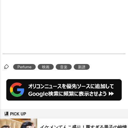
Perfume
映画
音楽
新譜
PICK UP
イケメンてんこ盛り！尊すぎる男子の純情