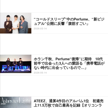
“コールドスリープ”中のPerfume、“新ビジ
ュアル”公開に反響「腹筋すごい」
2026-03-14
ホラン千秋、Perfume“復帰”に期待 10代
前半で出会った3人への愛語る「携帯電話が
ない時代に出会っているので…」
2026-05-14
ATEEZ、通算4作目のアルバム1位 初週売
上11.5万枚で自己最高を記録【オリコンラ