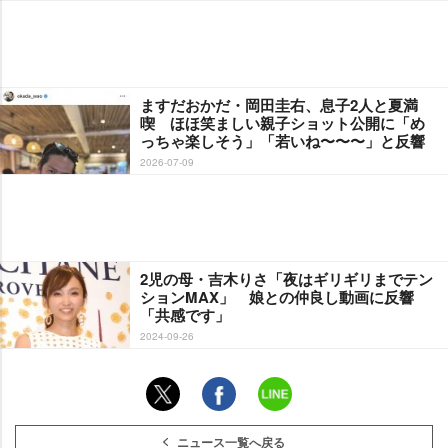
ますだおかだ・岡田圭右、息子2人と夏満
喫 ほほ笑ましい親子ショット公開に「め
っちゃ楽しそう」「若いね〜〜〜」と反響
2026-07-09
2児の母・吉木りさ「夜はギリギリまでテン
ションMAX」 娘との仲良し動画に反響
「共感です」
2024-09-26
ニュース一覧へ戻る