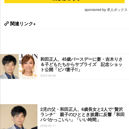
sponsored by 求人ボックス
関連リンク+
和田正人、45歳バースデーに妻・吉木りさ
＆子どもたちからサプライズ 記念ショッ
ト公開「ビバ妻子!!」
2024-08-26
2児の父・和田正人、6歳長女と2人で“贅沢
ランチ” 親子のひととき披露に反響「和田
パパかっこいい」「いい時間」
2026-02-11