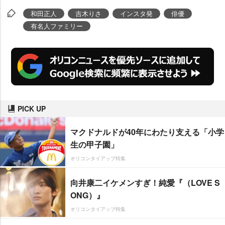
和田正人
吉木りさ
インスタ発
俳優
有名人ファミリー
PICK UP
マクドナルドが40年にわたり支える「小学
生の甲子園」
オリコンタイアップ特集
向井康二イケメンすぎ！純愛『（LOVE S
ONG）』
オリコンタイアップ特集