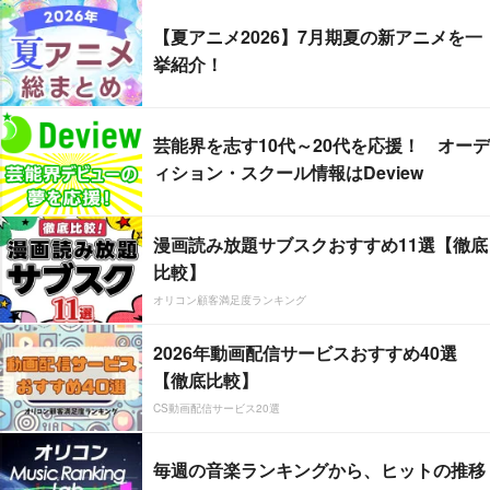
【夏アニメ2026】7月期夏の新アニメを一
挙紹介！
芸能界を志す10代～20代を応援！ オーデ
ィション・スクール情報はDeview
漫画読み放題サブスクおすすめ11選【徹底
比較】
オリコン顧客満足度ランキング
2026年動画配信サービスおすすめ40選
【徹底比較】
CS動画配信サービス20選
毎週の音楽ランキングから、ヒットの推移