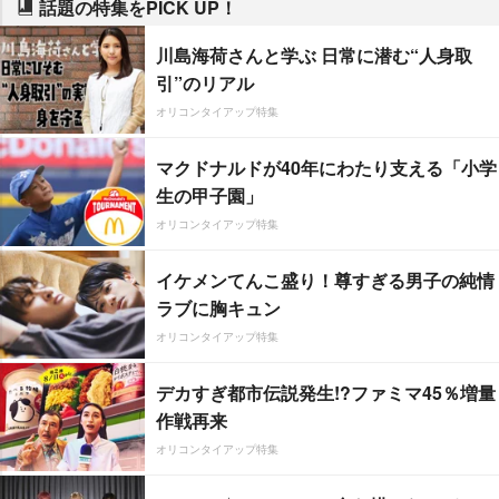
話題の特集をPICK UP！
川島海荷さんと学ぶ 日常に潜む“人身取
引”のリアル
オリコンタイアップ特集
マクドナルドが40年にわたり支える「小学
生の甲子園」
オリコンタイアップ特集
イケメンてんこ盛り！尊すぎる男子の純情
ラブに胸キュン
オリコンタイアップ特集
デカすぎ都市伝説発生!?ファミマ45％増量
作戦再来
オリコンタイアップ特集