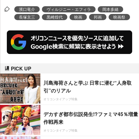
濱口竜介
ヴィルジニー・エフィラ
岡本多緒
長塚京三
黒崎煌代
映画
邦画
映画祭
PICK UP
川島海荷さんと学ぶ 日常に潜む“人身取
引”のリアル
オリコンタイアップ特集
デカすぎ都市伝説発生!?ファミマ45％増量
作戦再来
オリコンタイアップ特集