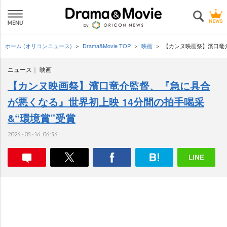
ホーム (オリコンニュース)
Drama&Movie TOP
映画
【カンヌ映画祭】濱口竜介
ニュース
映画
【カンヌ映画祭】濱口竜介監督、『急に具合
が悪くなる』世界初上映 14分間の拍手喝采
&“環境賞”受賞
2026-05-16 06:56