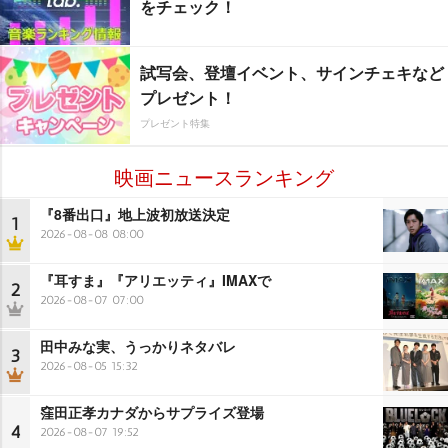
をチェック！
試写会、登壇イベント、サインチェキなど
プレゼント！
プレゼント特集
映画ニュースランキング
『8番出口』地上波初放送決定
1
2026-08-08 08:00
『耳すま』『アリエッティ』IMAXで
2
2026-08-07 07:00
田中みな実、うっかりネタバレ
3
2026-08-05 15:32
窪田正孝カナダからサプライズ登場
4
2026-08-07 19:52