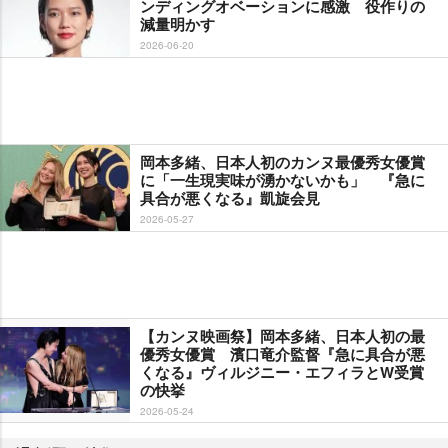
ンディングオベーションに感激 役作りの
減量明かす
2026-06-20
岡本多緒、日本人初のカンヌ最優秀女優賞
に「一生現実味が湧かないかも」 『急に
具合が悪くなる』凱旋会見
2026-05-27
【カンヌ映画祭】岡本多緒、日本人初の最
優秀女優賞 濱口竜介監督『急に具合が悪
くなる』ヴィルジニー・エフィラとW受賞
の快挙
2026-05-24