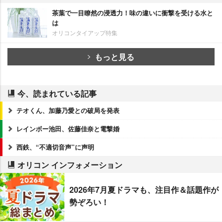
茶葉で一目瞭然の浸透力！味の違いに衝撃を受ける水と
は
オリコンタイアップ特集
もっと見る
今、読まれている記事
テオくん、加藤乃愛との破局を発表
レインボー池田、佐藤佳奈と電撃婚
西鉄、“不適切音声”に声明
オリコン インフォメーション
2026年7月夏ドラマも、注目作＆話題作が
勢ぞろい！