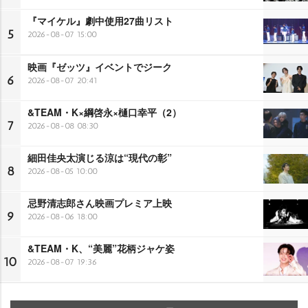
『マイケル』劇中使用27曲リスト
5
2026-08-07 15:00
映画『ゼッツ』イベントでジーク
6
2026-08-07 20:41
&TEAM・K×綱啓永×樋口幸平（2）
7
2026-08-08 08:30
細田佳央太演じる涼は“現代の彰”
8
2026-08-05 10:00
忌野清志郎さん映画プレミア上映
9
2026-08-06 18:00
&TEAM・K、“美麗”花柄ジャケ姿
10
2026-08-07 19:36