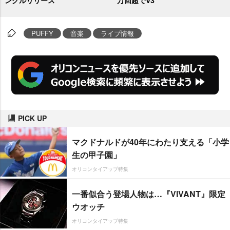
ングルリリース
万回超でV3
PUFFY
音楽
ライブ情報
PICK UP
マクドナルドが40年にわたり支える「小学
生の甲子園」
オリコンタイアップ特集
一番似合う登場人物は…『VIVANT』限定
ウオッチ
オリコンタイアップ特集