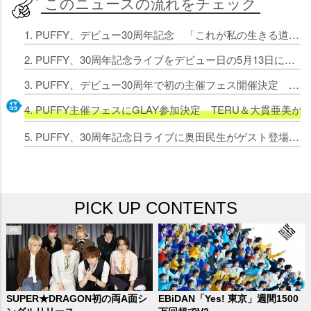
このニュースの流れをチェック
1. PUFFY、デビュー30周年記念 「これが私の生きる道」新MV＆ビハインド映像を公開
2. PUFFY、30周年記念ライブをデビュー日の5月13日に開催 アナログベストも同時リリース
3. PUFFY、デビュー30周年で初の主催フェス開催決定 『PUFFYの“P”FES』7月に神奈川で2Days
4. PUFFY主催フェスにGLAY参加決定 TERU＆大貫亜美
5. PUFFY、30周年記念日ライブに奥田民生がゲスト登場 3人によるレアなアコースティックセッションも
PICK UP CONTENTS
SUPER★DRAGON初の両A面シ
EBiDAN「Yes! 東京」週間1500