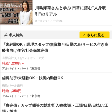
川島海荷さんと学ぶ 日常に潜む“人身取
引”のリアル
オリコンタイアップ特集
求人特集
さらに見る
「未経験OK」調理スタッフ/無資格可/日勤のみ/サービス付き高
齢者向け住宅/社会保障完備
有限会社えくぼ/フォセット六月
時給1,230円～
アルバイト・パート / 東京都
歯科助手/未経験OK・扶養内勤務OK
梅島パール歯科
時給1,350円
アルバイト・パート / 東京都
「寮完備」カップ麺等の製造/即入寮/製造・工場/日勤/日払い/工
場・製造