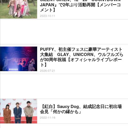
JAPAN』で2年ぶり活動再開【メンバーコ
メント】
2023-10-11
PUFFY、初主催フェスに豪華アーティスト
大集結 GLAY、UNICORN、ウルフルズら
が30周年祝福【オフィシャルライブレポー
ト】
2026-07-21
【紅白】Saucy Dog、結成記念日に初出場
会見「何かの縁かも」
2022-11-16