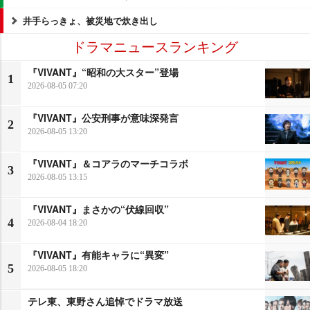
井手らっきょ、被災地で炊き出し
ドラマニュースランキング
『VIVANT』“昭和の大スター”登場
1
2026-08-05 07:20
『VIVANT』公安刑事が意味深発言
2
2026-08-05 13:20
『VIVANT』＆コアラのマーチコラボ
3
2026-08-05 13:15
『VIVANT』まさかの“伏線回収”
4
2026-08-04 18:20
『VIVANT』有能キャラに“異変”
5
2026-08-05 18:20
テレ東、東野さん追悼でドラマ放送