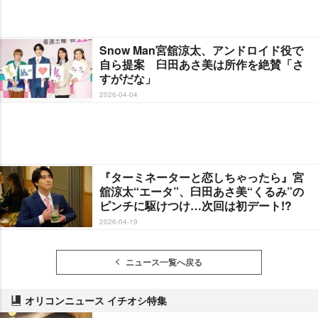
Snow Man宮舘涼太、アンドロイド役で
自ら提案 臼田あさ美は所作を絶賛「さ
すがだな」
2026-04-04
『ターミネーターと恋しちゃったら』宮
舘涼太“エータ”、臼田あさ美“くるみ”の
ピンチに駆けつけ…次回は初デート!?
2026-04-19
ニュース一覧へ戻る
オリコンニュース イチオシ特集