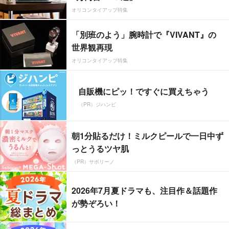
オリコンタイアップ特集
「別班のよう」腕時計で『VIVANT』の
世界観再現
オリコンタイアップ特集
自販機にピッ！ですぐに買えちゃう
（PR）ジハンピ
朝1分貼るだけ！ミルクピールで一日中ず
っとうるツヤ肌
（PR）サボリーノ
2026年7月夏ドラマも、注目作＆話題作
が勢ぞろい！