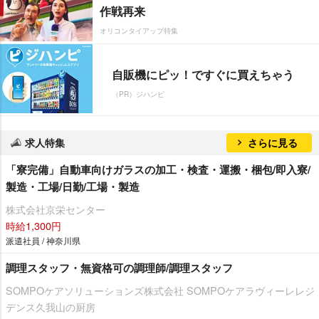
作戦再来
オリコンタイアップ特集
自販機にピッ！ですぐに買えちゃう
（PR）ジハンピ
求人特集
さらに見る
「寮完備」自動車向けガラスの加工・検査・運搬・梱包/即入寮/
製造・工場/日勤/工場・製造
株式会社京栄センター
時給1,300円
派遣社員 / 神奈川県
調理スタッフ・無資格可の調理師/調理スタッフ
SOMPOケアソリューションズ株式会社 SOMPOケアラヴィーレレジ
デンス久我山の厨房