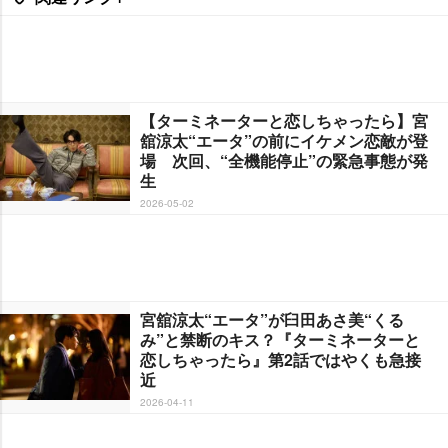
【ターミネーターと恋しちゃったら】宮
舘涼太“エータ”の前にイケメン恋敵が登
場 次回、“全機能停止”の緊急事態が発
生
2026-05-02
宮舘涼太“エータ”が臼田あさ美“くる
み”と禁断のキス？『ターミネーターと
恋しちゃったら』第2話ではやくも急接
近
2026-04-11