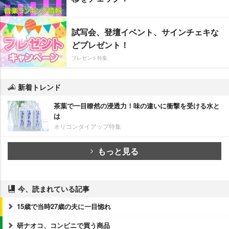
試写会、登壇イベント、サインチェキな
どプレゼント！
プレゼント特集
新着トレンド
茶葉で一目瞭然の浸透力！味の違いに衝撃を受ける水と
は
オリコンタイアップ特集
もっと見る
今、読まれている記事
15歳で当時27歳の夫に一目惚れ
研ナオコ、コンビニで買う商品