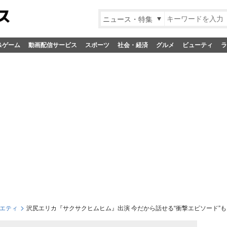
ニュース・特集
&ゲーム
動画配信サービス
スポーツ
社会・経済
グルメ
ビューティ
ラ
エティ
沢尻エリカ『サクサクヒムヒム』出演 今だから話せる“衝撃エピソード”も