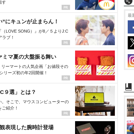
指す
最
い”にキュンが止まらん！
OVE SONG）』が8／５よりJ:C
アラブ！
ァミマ夏の大盤振る舞い
ミリーマートの人気企画「お値段その
、シリーズ初の年2回開催！
C９選」とは？
い。そこで、マウスコンピューターの
をご紹介！
界観表現した腕時計登場