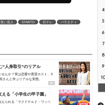
4
5
お笑い芸人
STARTO
日テレ
バラエティ
6
7
8
9
む“人身取引”のリアル
ませんか？実は恋愛や悪質ホスト、S
1
海荷さんと学ぶリアルな実態。
支える「小学生の甲子園」
与えられる「マクドナルド・ワッペ