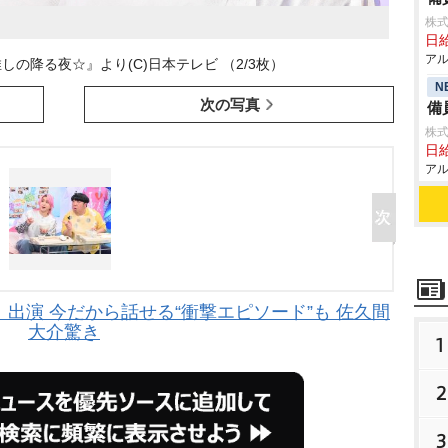
株式
日給
アル
しの降る夜☆』より(C)日本テレビ （2/3枚）
N
次の写真
備
株式
日給
アル
出演 今だから話せる“衝撃エピソード”も 佐久間
大介驚き
1
2
3