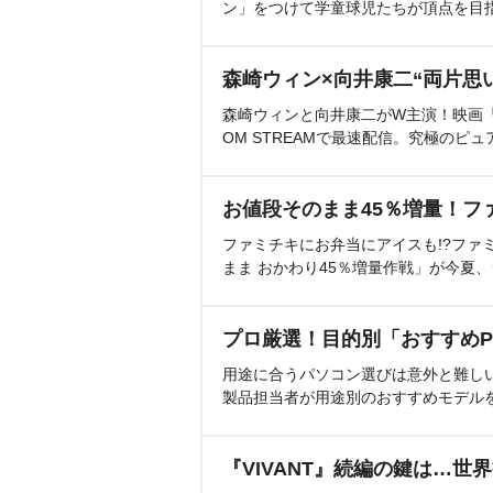
ン」をつけて学童球児たちが頂点を目
森崎ウィン×向井康二“両片思
森崎ウィンと向井康二がW主演！映画『（L
OM STREAMで最速配信。究極のピュ
お値段そのまま45％増量！フ
ファミチキにお弁当にアイスも!?ファ
まま おかわり45％増量作戦」が今夏
プロ厳選！目的別「おすすめP
用途に合うパソコン選びは意外と難し
製品担当者が用途別のおすすめモデル
『VIVANT』続編の鍵は…世