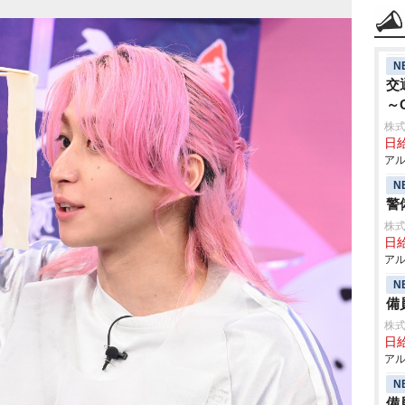
N
交
～
株式
日給
アル
N
警
株式
日給
アル
N
備
株式
日給
アル
N
備