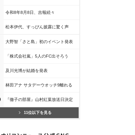
令和8年8月8日、吉報続々
松本伊代、すっぴん披露に驚く声
大野智「さと島」初のイベント発表
「株式会社嵐」5人のFC出そろう
及川光博が結婚を発表
林田アナ サタデーウオッチ9離れる
0
『徹子の部屋』山村紅葉放送日決定
11位以下を見る