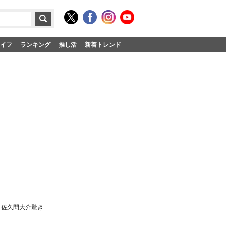
イフ
ランキング
推し活
新着トレンド
 佐久間大介驚き