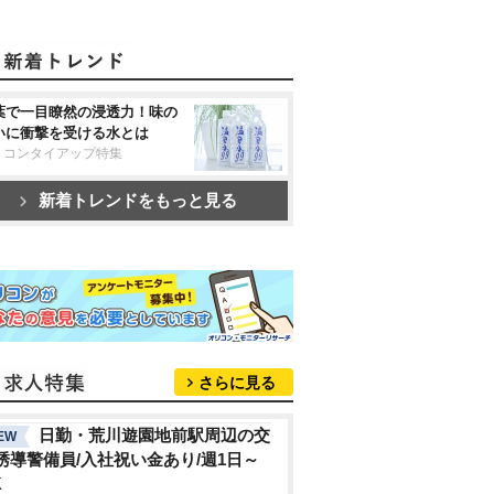
葉で一目瞭然の浸透力！味の
いに衝撃を受ける水とは
リコンタイアップ特集
新着トレンドをもっと見る
さらに見る
日勤・荒川遊園地前駅周辺の交
EW
誘導警備員/入社祝い金あり/週1日～
K