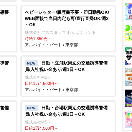
導警
ベビーシッター/履歴書不要・即日勤務OK/
WEB面接で当日内定も可/直行直帰OK/週2
～OK
株式会社アズスタッフ わんぱくランド
時給1,350円～
アルバイト・パート / 東京都
導警
日勤・立飛駅周辺の交通誘導警備
NEW
員/入社祝い金あり/週1日～OK
株式会社MSK
日給1万4,500円～
アルバイト・パート / 東京都
警備
日勤・台場駅周辺の交通誘導警備
NEW
員/入社祝い金あり/週1日～OK
株式会社MSK
日給1万4,500円～