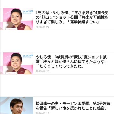
1児の母・やしろ優、“逆さま好き”4歳長男
の“顔出し”ショット公開「将来が可能性あ
りすぎて楽しみ」「運動神経すごい」
2026-03-27
しろ優、3歳長男の“豪快”夏ショット披
露「段々と顔が優さんに似てきたような」
「たくましくなってきたね」
2025-06-25
松田龍平の妻・モーガン茉愛羅、第2子妊娠
を報告「新しい命を授かれたことに感謝」
2026-03-13