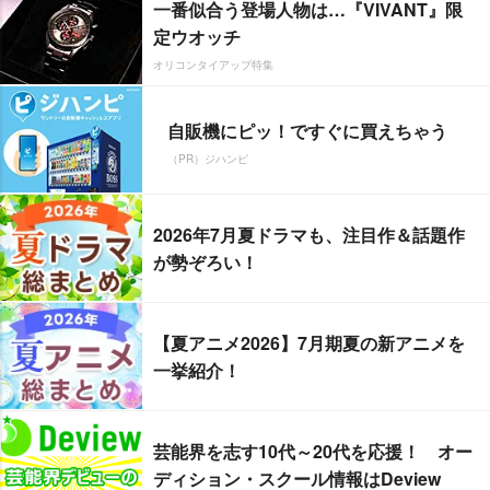
一番似合う登場人物は…『VIVANT』限
定ウオッチ
オリコンタイアップ特集
自販機にピッ！ですぐに買えちゃう
（PR）ジハンピ
2026年7月夏ドラマも、注目作＆話題作
が勢ぞろい！
【夏アニメ2026】7月期夏の新アニメを
一挙紹介！
芸能界を志す10代～20代を応援！ オー
ディション・スクール情報はDeview