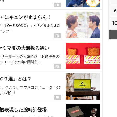
指す
9
い”にキュンが止まらん！
1
OVE SONG）』が8／５よりJ:C
アラブ！
ァミマ夏の大盤振る舞い
ミリーマートの人気企画「お値段その
、シリーズ初の年2回開催！
C９選」とは？
い。そこで、マウスコンピューターの
をご紹介！
界観表現した腕時計登場