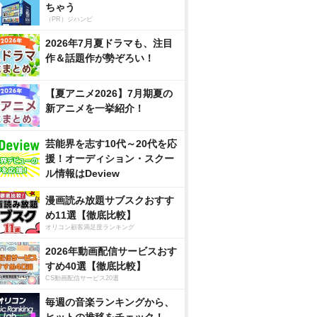
ちゃう
（PR）ジハンピ
2026年7月夏ドラマも、注目
作＆話題作が勢ぞろい！
【夏アニメ2026】7月期夏の
新アニメを一挙紹介！
芸能界を志す10代～20代を応
援！オーディション・スクー
ル情報はDeview
漫画読み放題サブスクおすす
め11選【徹底比較】
オリコン顧客満足度ランキング
2026年動画配信サービスおす
すめ40選【徹底比較】
CS動画配信サービス20選
毎週の音楽ランキングから、