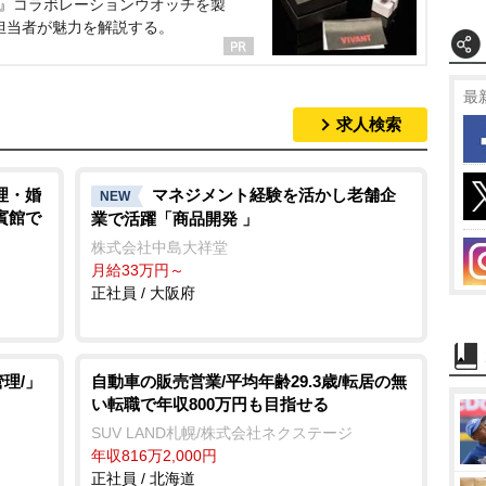
NT』コラボレーションウオッチを製
担当者が魅力を解説する。
最
求人検索
理・婚
マネジメント経験を活かし老舗企
NEW
賓館で
業で活躍「商品開発 」
株式会社中島大祥堂
月給33万円～
正社員 / 大阪府
理/」
自動車の販売営業/平均年齢29.3歳/転居の無
い転職で年収800万円も目指せる
SUV LAND札幌/株式会社ネクステージ
年収816万2,000円
正社員 / 北海道