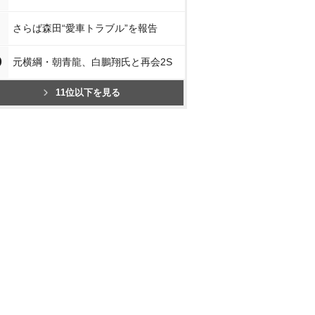
さらば森田“愛車トラブル”を報告
0
元横綱・朝青龍、白鵬翔氏と再会2S
11位以下を見る