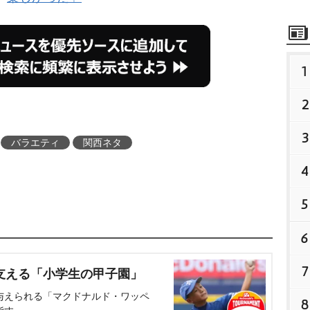
1
2
3
バラエティ
関西ネタ
4
5
6
7
支える「小学生の甲子園」
与えられる「マクドナルド・ワッペ
8