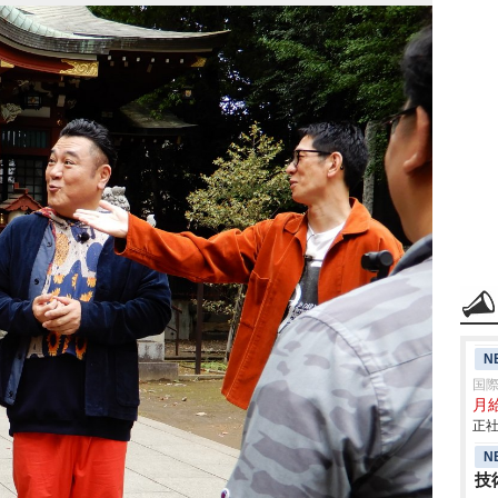
N
国
月給
正社
N
技