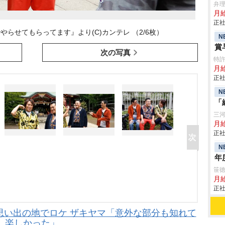
弁
月
正社
やらせてもらってます』より(C)カンテレ （2/6枚）
N
賞
次の写真
特
月給
正社
N
「
三
月給
正社
N
年
笹
月
正社
思い出の地でロケ ザキヤマ「意外な部分も知れて
楽しかった」