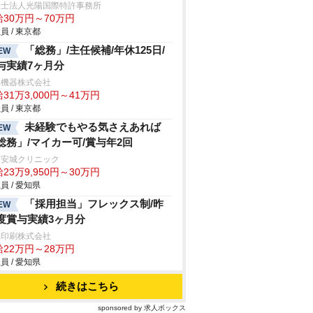
理士法人光陽国際特許事務所
給30万円～70万円
員 / 東京都
「総務」/主任候補/年休125日/
EW
与実績7ヶ月分
許機器株式会社
31万3,000円～41万円
員 / 東京都
未経験でもやる気さえあれば
EW
総務」/マイカー可/賞与年2回
河安城クリニック
23万9,950円～30万円
員 / 愛知県
「採用担当」フレックス制/昨
EW
度賞与実績3ヶ月分
徳印刷株式会社
給22万円～28万円
員 / 愛知県
続きはこちら
sponsored by 求人ボックス