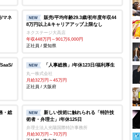
/マネ
販売/平均年齢29.3歳/初年度年収44
NEW
8万円以上&キャリアアップ上限なし
ネクステージ大高店
年収448万円～901万6,000円
正社員 / 愛知県
aaS/
「人事総務」/年休123日/福利厚生
NEW
丸一株式会社
月給32万円～45万円
正社員 / 大阪府
務・総
新しい技術に触れられる「特許技
NEW
術者・弁理士」/年休125日
弁理士法人光陽国際特許事務所
月給30万円～70万円