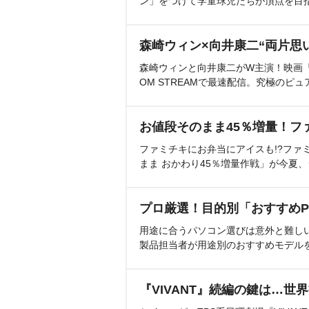
ン」をつけて学童球児たちが頂点を目
森崎ウィン×向井康二“両片思
森崎ウィンと向井康二がW主演！映画『（L
OM STREAMで最速配信。究極のピュ
お値段そのまま45％増量！フ
ファミチキにお弁当にアイスも!?ファ
まま おかわり45％増量作戦」が今夏
プロ厳選！目的別「おすすめP
用途に合うパソコン選びは意外と難し
製品担当者が用途別のおすすめモデル
『VIVANT』続編の鍵は…世