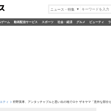
ニュース・特集
&ゲーム
動画配信サービス
スポーツ
社会・経済
グルメ
ビューティ
ラ
エティ
狩野英孝、アンタッチャブルと思い出の地でロケ ザキヤマ「意外な部分