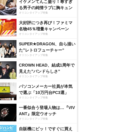
イケメンてんこ盛り！尊すぎ
る男子の純情ラブに胸キュン
オリコンタイアップ特集
大好評につき再び！ファミマ
名物45％増量キャンペーン
オリコンタイアップ特集
SUPER★DRAGON、自ら描い
た”レトロフューチャー”
オリコンタイアップ特集
CROWN HEAD、結成1周年で
見えた”バンドらしさ”
オリコンタイアップ特集
パソコンメーカー社員が本気
で選ぶ「10万円台PC3選」
オリコンタイアップ特集
一番似合う登場人物は…『VIV
ANT』限定ウオッチ
オリコンタイアップ特集
自販機にピッ！ですぐに買え