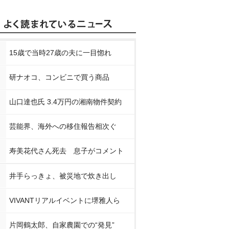
15歳で当時27歳の夫に一目惚れ
研ナオコ、コンビニで買う商品
山口達也氏 3.4万円の湘南物件契約
芸能界、海外への移住報告相次ぐ
寿美花代さん死去 息子がコメント
井手らっきょ、被災地で炊き出し
VIVANTリアルイベントに堺雅人ら
片岡鶴太郎、自家農園での“発見”