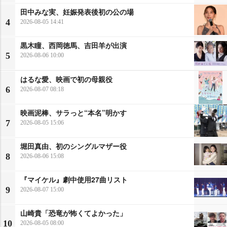
田中みな実、妊娠発表後初の公の場
4
2026-08-05 14:41
黒木瞳、西岡徳馬、吉田羊が出演
5
2026-08-06 10:00
はるな愛、映画で初の母親役
6
2026-08-07 08:18
映画泥棒、サラっと“本名”明かす
7
2026-08-05 15:06
堀田真由、初のシングルマザー役
8
2026-08-06 15:08
『マイケル』劇中使用27曲リスト
9
2026-08-07 15:00
山崎貴「恐竜が怖くてよかった」
10
2026-08-05 08:00