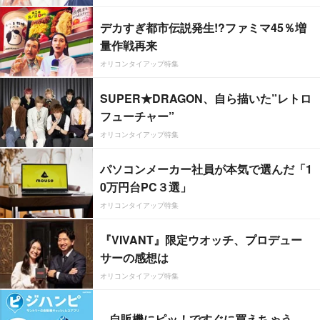
デカすぎ都市伝説発生!?ファミマ45％増
量作戦再来
オリコンタイアップ特集
SUPER★DRAGON、自ら描いた”レトロ
フューチャー”
オリコンタイアップ特集
パソコンメーカー社員が本気で選んだ「1
0万円台PC３選」
オリコンタイアップ特集
『VIVANT』限定ウオッチ、プロデュー
サーの感想は
オリコンタイアップ特集
自販機にピッ！ですぐに買えちゃう