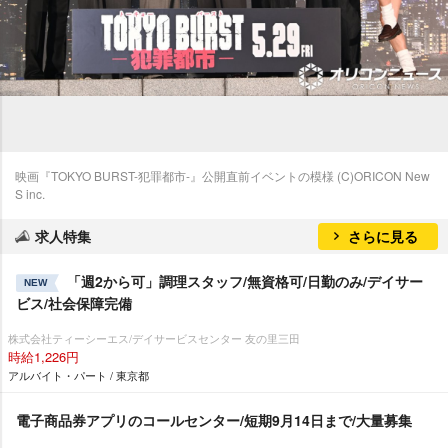
映画『TOKYO BURST-犯罪都市-』公開直前イベントの模様 (C)ORICON New
S inc.
求人特集
さらに見る
「週2から可」調理スタッフ/無資格可/日勤のみ/デイサー
NEW
ビス/社会保障完備
株式会社ティーシーエス/デイサービスセンター 友の里三田
時給1,226円
アルバイト・パート / 東京都
電子商品券アプリのコールセンター/短期9月14日まで/大量募集