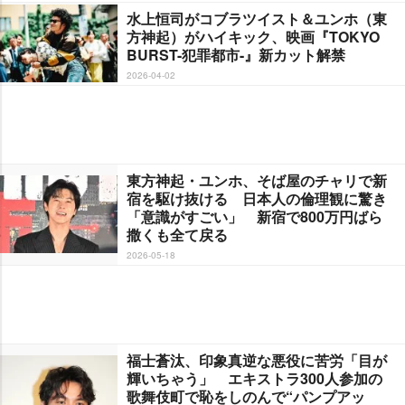
水上恒司がコブラツイスト＆ユンホ（東
方神起）がハイキック、映画『TOKYO
BURST-犯罪都市-』新カット解禁
2026-04-02
東方神起・ユンホ、そば屋のチャリで新
宿を駆け抜ける 日本人の倫理観に驚き
「意識がすごい」 新宿で800万円ばら
撒くも全て戻る
2026-05-18
福士蒼汰、印象真逆な悪役に苦労「目が
輝いちゃう」 エキストラ300人参加の
歌舞伎町で恥をしのんで“パンプアッ