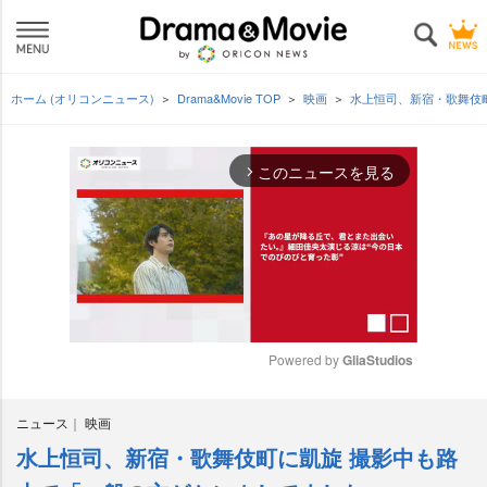
ホーム (オリコンニュース)
Drama&Movie TOP
映画
水上恒司、新宿・歌舞伎
このニュースを見る
arrow_forward_ios
Powered by 
GliaStudios
M
ニュース
映画
u
t
水上恒司、新宿・歌舞伎町に凱旋 撮影中も路
e