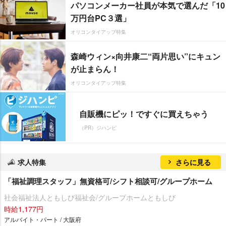
パソコンメーカー社員が本気で選んだ「10
万円台PC３選」
オリコンタイアップ特集
森崎ウィン×向井康二“両片思い”にキュン
が止まらん！
オリコンタイアップ特集
自販機にピッ！ですぐに買えちゃう
（PR）ジハンピ
求人特集
さらに見る
「福祉調理スタッフ」無資格可/シフト相談可/グループホーム
社会福祉法人ともしび福祉会/グループホームともしび
時給1,177円
アルバイト・パート / 大阪府