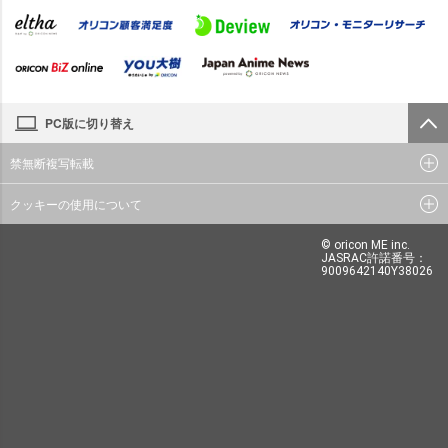
PC版に切り替え
禁無断複写転載
クッキーの使用について
© oricon ME inc.
JASRAC許諾番号：
9009642140Y38026