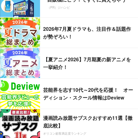
（PR）ジハンピ
2026年7月夏ドラマも、注目作＆話題作
が勢ぞろい！
【夏アニメ2026】7月期夏の新アニメを
一挙紹介！
芸能界を志す10代～20代を応援！ オー
ディション・スクール情報はDeview
漫画読み放題サブスクおすすめ11選【徹
底比較】
オリコン顧客満足度ランキング