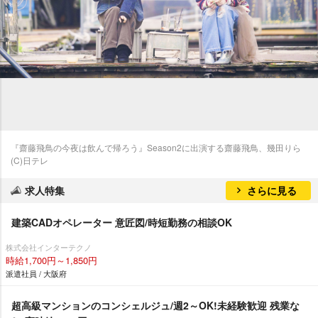
『齋藤飛鳥の今夜は飲んで帰ろう』Season2に出演する齋藤飛鳥、幾田りら
(C)日テレ
求人特集
さらに見る
建築CADオペレーター 意匠図/時短勤務の相談OK
株式会社インターテクノ
時給1,700円～1,850円
派遣社員 / 大阪府
超高級マンションのコンシェルジュ/週2～OK!未経験歓迎 残業な