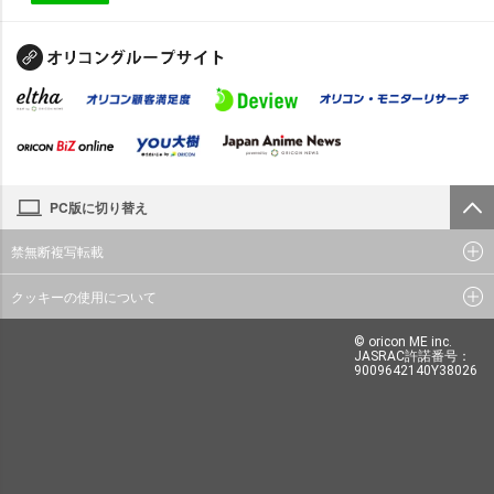
PC版に切り替え
禁無断複写転載
クッキーの使用について
© oricon ME inc.
JASRAC許諾番号：
9009642140Y38026