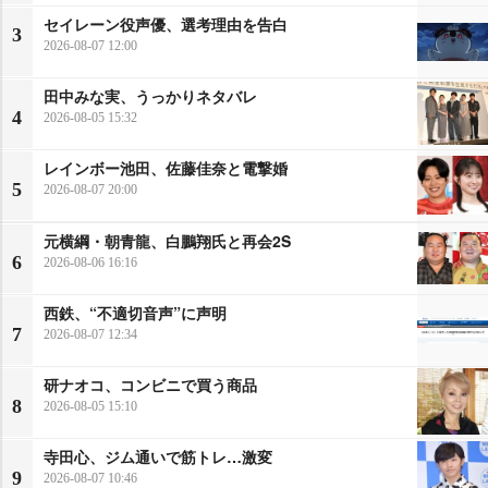
セイレーン役声優、選考理由を告白
3
2026-08-07 12:00
田中みな実、うっかりネタバレ
4
2026-08-05 15:32
レインボー池田、佐藤佳奈と電撃婚
5
2026-08-07 20:00
元横綱・朝青龍、白鵬翔氏と再会2S
6
2026-08-06 16:16
西鉄、“不適切音声”に声明
7
2026-08-07 12:34
研ナオコ、コンビニで買う商品
8
2026-08-05 15:10
寺田心、ジム通いで筋トレ…激変
9
2026-08-07 10:46