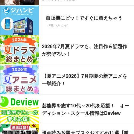
自販機にピッ！ですぐに買えちゃう
（PR）ジハンピ
2026年7月夏ドラマも、注目作＆話題作
が勢ぞろい！
【夏アニメ2026】7月期夏の新アニメを
一挙紹介！
芸能界を志す10代～20代を応援！ オー
ディション・スクール情報はDeview
漫画読み放題サブスクおすすめ11選【徹