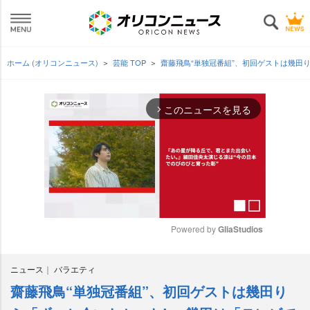
ホーム (オリコンニュース)
芸能 TOP
齋藤飛鳥“単独冠番組”、初回ゲストは幾田
このニュースを見る
arrow_forward_ios
Powered by 
GliaStudios
M
ニュース
バラエティ
u
t
齋藤飛鳥“単独冠番組”、初回ゲストは幾田り
e