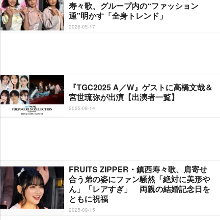
寿々歌、グループ内の“ファッション
通”明かす「全身トレンド」
2026-05-17
『TGC2025 A／W』ゲストに高橋文哉＆
宮世琉弥が出演【出演者一覧】
2025-08-14
FRUITS ZIPPER・鎮西寿々歌、肩寄せ
合う弟の姿にファン騒然「絶対に美形
ん」「レアすぎ」 両親の結婚記念日を
ともに祝福
2025-09-15