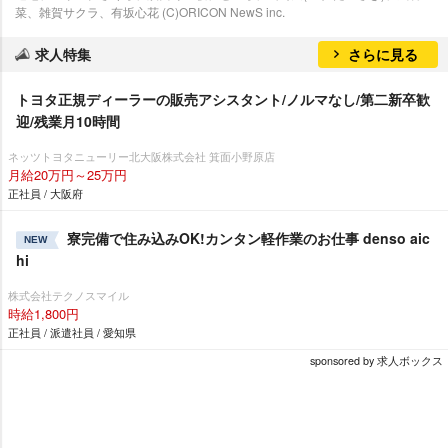
菜、雑賀サクラ、有坂心花 (C)ORICON NewS inc.
求人特集
さらに見る
トヨタ正規ディーラーの販売アシスタント/ノルマなし/第二新卒歓
迎/残業月10時間
ネッツトヨタニューリー北大阪株式会社 箕面小野原店
月給20万円～25万円
正社員 / 大阪府
寮完備で住み込みOK!カンタン軽作業のお仕事 denso aic
NEW
hi
株式会社テクノスマイル
時給1,800円
正社員 / 派遣社員 / 愛知県
sponsored by 求人ボックス