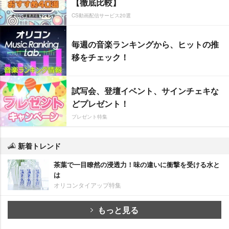
【徹底比較】
CS動画配信サービス20選
毎週の音楽ランキングから、ヒットの推
移をチェック！
試写会、登壇イベント、サインチェキな
どプレゼント！
プレゼント特集
新着トレンド
茶葉で一目瞭然の浸透力！味の違いに衝撃を受ける水と
は
オリコンタイアップ特集
もっと見る