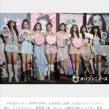
「ViVi 超ポジティブEXPO 2026」記者会見に出席した(左から)ブリッジマン
遊七、アリアナさくら、鎮西寿々歌、せいら、山崎天(※崎=たつさき)、嵐莉