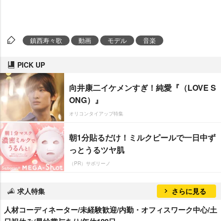
鎮西寿々歌
動画
モデル
音楽
PICK UP
向井康二イケメンすぎ！純愛『（LOVE S
ONG）』
オリコンタイアップ特集
朝1分貼るだけ！ミルクピールで一日中ず
っとうるツヤ肌
（PR）サボリーノ
求人特集
さらに見る
人材コーディネーター/未経験歓迎/内勤・オフィスワーク中心/土