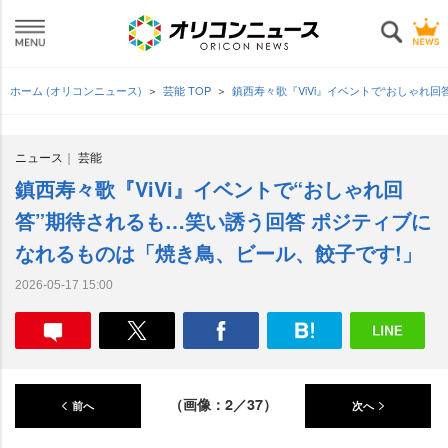
ホーム (オリコンニュース)
芸能 TOP
鎮西寿々歌『ViVi』イベントで“おしゃれ
ニュース
芸能
鎮西寿々歌『ViVi』イベントで“おしゃれ回
答”期待されるも…笑い誘う回答 ポジティブに
なれるものは「焼き鳥、ビール、餃子です!」
2026-05-17 15:00
（画像：2／37）
前へ
次へ