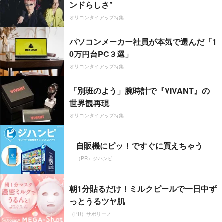
ンドらしさ”
オリコンタイアップ特集
パソコンメーカー社員が本気で選んだ「1
0万円台PC３選」
オリコンタイアップ特集
「別班のよう」腕時計で『VIVANT』の
世界観再現
オリコンタイアップ特集
自販機にピッ！ですぐに買えちゃう
（PR）ジハンピ
朝1分貼るだけ！ミルクピールで一日中ず
っとうるツヤ肌
（PR）サボリーノ