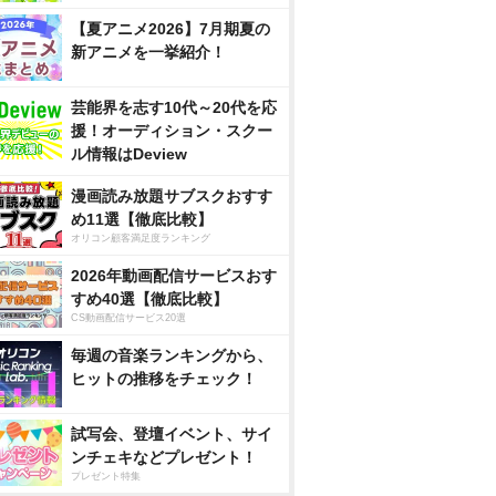
【夏アニメ2026】7月期夏の
新アニメを一挙紹介！
芸能界を志す10代～20代を応
援！オーディション・スクー
ル情報はDeview
漫画読み放題サブスクおすす
め11選【徹底比較】
オリコン顧客満足度ランキング
2026年動画配信サービスおす
すめ40選【徹底比較】
CS動画配信サービス20選
毎週の音楽ランキングから、
ヒットの推移をチェック！
試写会、登壇イベント、サイ
ンチェキなどプレゼント！
プレゼント特集