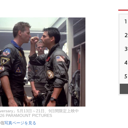
1
2
3
4
5
niversary』5月13日～21日、9日間限定上映中
26 PARAMOUNT PICTURES
写真ページを見る