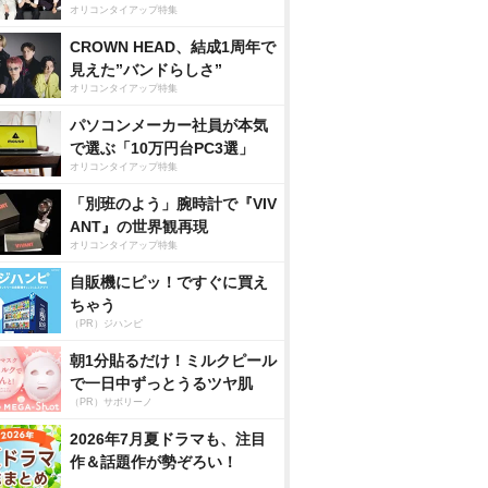
オリコンタイアップ特集
CROWN HEAD、結成1周年で
見えた”バンドらしさ”
オリコンタイアップ特集
パソコンメーカー社員が本気
で選ぶ「10万円台PC3選」
オリコンタイアップ特集
「別班のよう」腕時計で『VIV
ANT』の世界観再現
オリコンタイアップ特集
自販機にピッ！ですぐに買え
ちゃう
（PR）ジハンピ
朝1分貼るだけ！ミルクピール
で一日中ずっとうるツヤ肌
（PR）サボリーノ
2026年7月夏ドラマも、注目
作＆話題作が勢ぞろい！