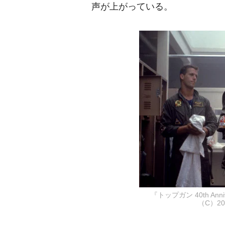
声が上がっている。
『トップガン 40th An
（C）20