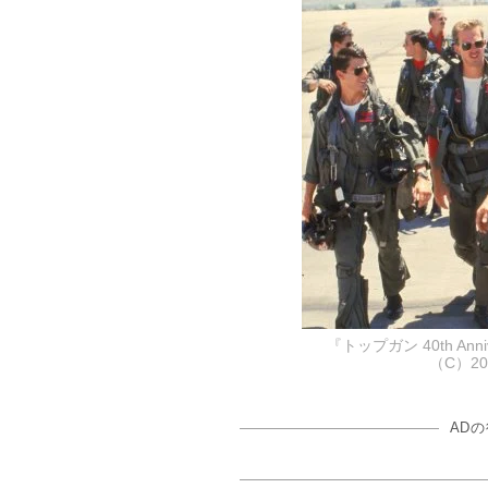
『トップガン 40th An
（C）20
AD