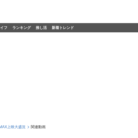
イフ
ランキング
推し活
新着トレンド
MAX上映大盛況
関連動画