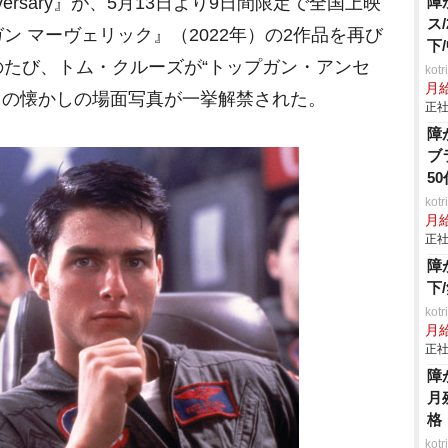
iversary』が、5月13日より9日間限定で全国上映
障
ス
ン マーヴェリック』（2022年）の2作品を再び
下
たび、トム・クルーズが“トップガン・アンセ
ko
月
目の懐かしの場面写真が一挙解禁された。
正社
障
ブ
5
ko
月
正社
障
下
ko
月
正社
障
月
格
ko