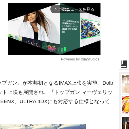
このニュースを見る
arrow_forward_ios
Powered by 
GliaStudios
M
ガン』が本邦初となるIMAX上映を実施。Dolb
u
t
ーマット上映も展開され、『トップガン マーヴェリッ
e
EENX、ULTRA 4DXにも対応する仕様となって