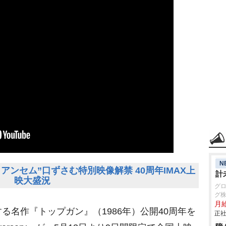
N
ンセム”口ずさむ特別映像解禁 40周年IMAX上
計
映大盛況
グ
グ
月
る名作『トップガン』（1986年）公開40周年を
正社