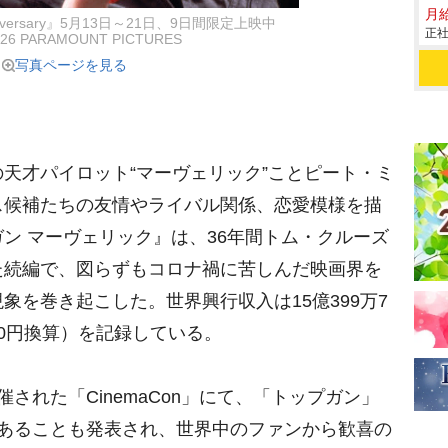
月
niversary』5月13日～21日、9日間限定上映中
正社
26 PARAMOUNT PICTURES
写真ページを見る
天才パイロット“マーヴェリック”ことピート・ミ
ス候補たちの友情やライバル関係、恋愛模様を描
ン マーヴェリック』は、36年間トム・クルーズ
た続編で、図らずもコロナ禍に苦しんだ映画界を
象を巻き起こした。世界興行収入は15億399万7
160円換算）を記録している。
れた「CinemaCon」にて、「トップガン」
であることも発表され、世界中のファンから歓喜の