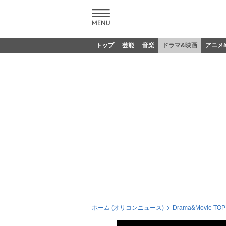
トップ
芸能
音楽
ドラマ&映画
アニメ
ホーム (オリコンニュース)
Drama&Movie TOP