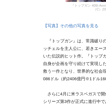
『トップガン 40th An
（C）20
【写真】その他の写真を見る
『トップガン』は、常識破りの
ッチェルを主人公に、若きエー
いた伝説的ヒット作。『トップガ
自身が企画を守り続けて実現し
救う一作となり、世界的な社会現
086ドル（約2406億円※1ドル
さらに4月に米ラスベガスで開催さ
シリーズ第3作が正式に進行中