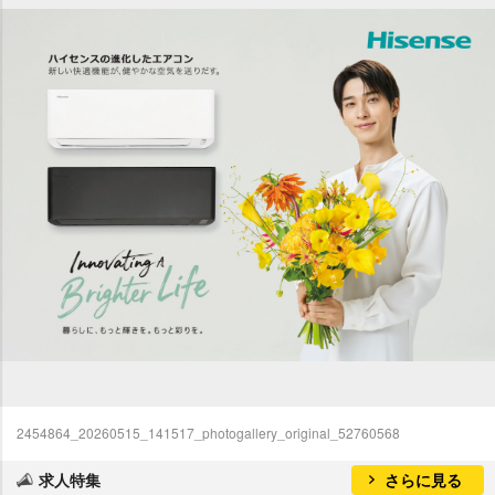
2454864_20260515_141517_photogallery_original_52760568
求人特集
さらに見る