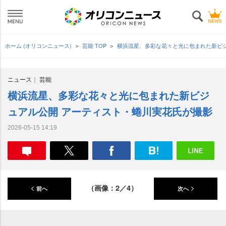
ホーム (オリコンニュース)
芸能 TOP
横浜流星、多彩な花々と光に包まれた新ビ
ニュース
芸能
横浜流星、多彩な花々と光に包まれた新ビジ
ュアル公開 アーティスト・蜷川実花氏が撮影
2026-05-15 14:19
（画像：2／4）
前へ
次へ