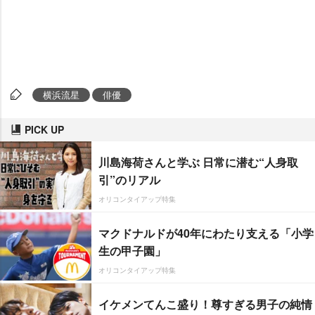
横浜流星
俳優
PICK UP
川島海荷さんと学ぶ 日常に潜む“人身取
引”のリアル
オリコンタイアップ特集
マクドナルドが40年にわたり支える「小学
生の甲子園」
オリコンタイアップ特集
イケメンてんこ盛り！尊すぎる男子の純情