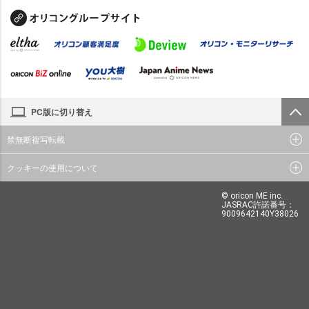
PC版に切り替え
禁無断複写転載
クッキーの使用について
© oricon ME inc.
JASRAC許諾番号：
9009642140Y38026