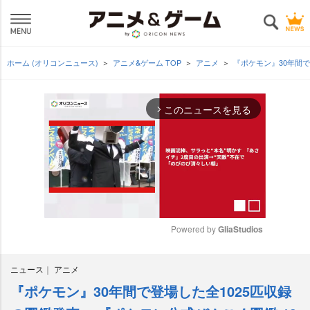
ホーム (オリコンニュース)
アニメ&ゲーム TOP
アニメ
『ポケモン』30年間で
このニュースを見る
arrow_forward_ios
Powered by 
GliaStudios
M
ニュース
アニメ
u
t
『ポケモン』30年間で登場した全1025匹収録
e