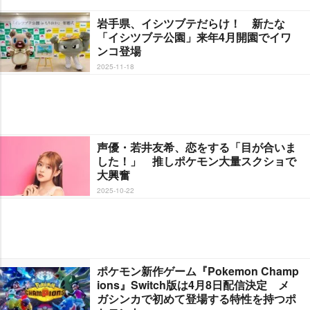
手県、イシツブテだらけ！ 新たな
「イシツブテ公園」来年4月開園でイワ
ンコ登場
2025-11-18
声優・若井友希、恋をする「目が合いま
した！」 推しポケモン大量スクショで
大興奮
2025-10-22
ポケモン新作ゲーム『Pokemon Champ
ions』Switch版は4月8日配信決定 メ
ガシンカで初めて登場する特性を持つポ