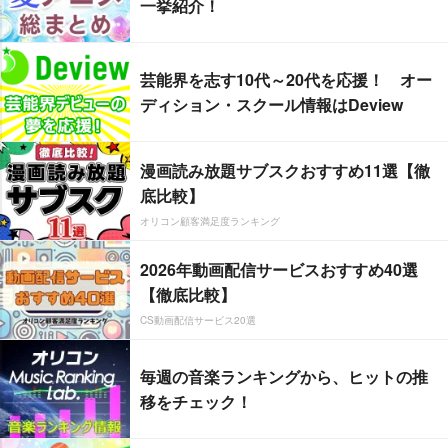
一挙紹介！
芸能界を志す10代～20代を応援！ オー
ディション・スクール情報はDeview
漫画読み放題サブスクおすすめ11選【徹
底比較】
オリコン顧客満足度ランキング
2026年動画配信サービスおすすめ40選
【徹底比較】
CS動画配信サービス20選
毎週の音楽ランキングから、ヒットの推
移をチェック！