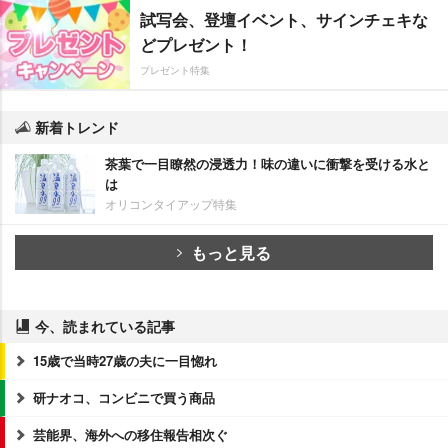
試写会、登壇イベント、サインチェキな
どプレゼント！
プレゼント特集
新着トレンド
茶葉で一目瞭然の浸透力！味の違いに衝撃を受ける水と
は
オリコンタイアップ特集
もっと見る
今、読まれている記事
15歳で当時27歳の夫に一目惚れ
研ナオコ、コンビニで買う商品
芸能界、海外への移住報告相次ぐ