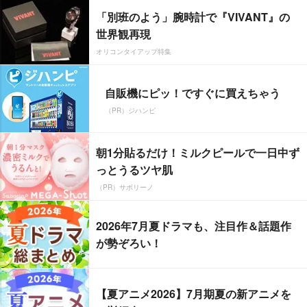
「別班のよう」腕時計で『VIVANT』の
世界観再現
オリコンタイアップ特集
自販機にピッ！ですぐに買えちゃう
（PR）ジハンピ
朝1分貼るだけ！ミルクピールで一日中ず
っとうるツヤ肌
（PR）サボリーノ
2026年7月夏ドラマも、注目作＆話題作
が勢ぞろい！
【夏アニメ2026】7月期夏の新アニメを