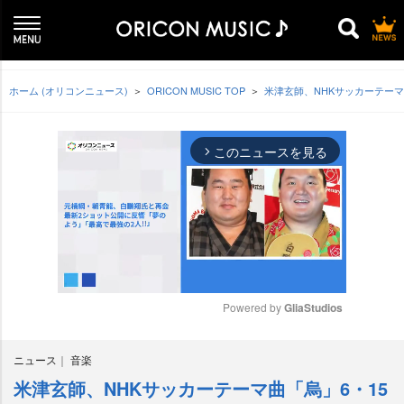
ホーム (オリコンニュース)
ORICON MUSIC TOP
米津玄師、NHKサッカーテーマ
このニュースを見る
arrow_forward_ios
Powered by 
GliaStudios
M
ニュース
音楽
u
t
米津玄師、NHKサッカーテーマ曲「烏」6・15
e