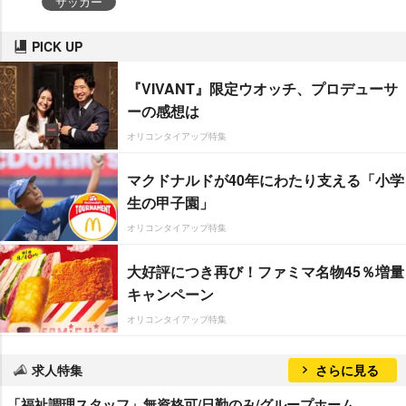
サッカー
PICK UP
『VIVANT』限定ウオッチ、プロデューサ
ーの感想は
オリコンタイアップ特集
マクドナルドが40年にわたり支える「小学
生の甲子園」
オリコンタイアップ特集
大好評につき再び！ファミマ名物45％増量
キャンペーン
オリコンタイアップ特集
求人特集
さらに見る
「福祉調理スタッフ」無資格可/日勤のみ/グループホーム