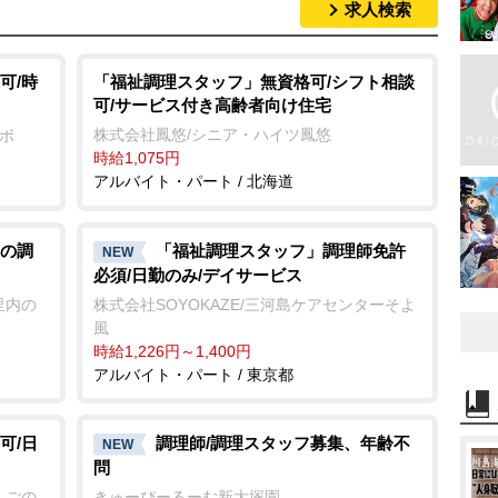
求人検索
可/時
「福祉調理スタッフ」無資格可/シフト相談
可/サービス付き高齢者向け住宅
株式会社鳳悠/シニア・ハイツ鳳悠
ンボ
時給1,075円
アルバイト・パート / 北海道
の調
「福祉調理スタッフ」調理師免許
NEW
必須/日勤のみ/デイサービス
里内の
株式会社SOYOKAZE/三河島ケアセンターそよ
風
時給1,226円～1,400円
アルバイト・パート / 東京都
可/日
調理師/調理スタッフ募集、年齢不
NEW
問
んごの
きゅーぴーるーむ新大塚園