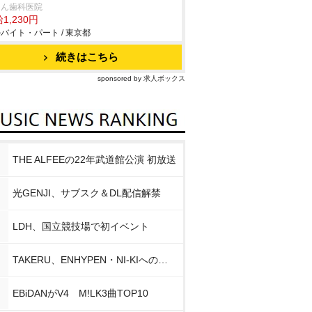
りん歯科医院
1,230円
バイト・パート / 東京都
続きはこちら
sponsored by 求人ボックス
THE ALFEEの22年武道館公演 初放送
光GENJI、サブスク＆DL配信解禁
LDH、国立競技場で初イベント
TAKERU、ENHYPEN・NI-KIへの思い
EBiDANがV4 M!LK3曲TOP10