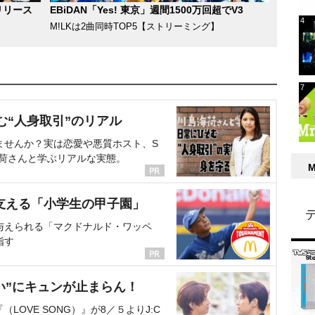
リリース
EBiDAN「Yes! 東京」週間1500万回超でV3
M!LKは2曲同時TOP5【ストリーミング】
む“人身取引”のリアル
ませんか？実は恋愛や悪質ホスト、S
海荷さんと学ぶリアルな実態。
支える「小学生の甲子園」
与えられる「マクドナルド・ワッペ
指す
い”にキュンが止まらん！
OVE SONG）』が8／５よりJ:C