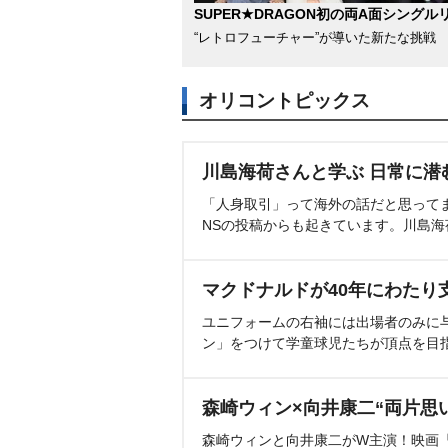
SUPER★DRAGON初の両A面シングル
“レトロフューチャー”が導いた新たな挑戦
オリコントピックス
川島海荷さんと学ぶ 日常に潜
「人身取引」って海外の話だと思って
NSの投稿からも起きています。川島
マクドナルドが40年にわたり
ユニフォームの右袖には出場者のみに
ン」をつけて学童球児たちが頂点を目
森崎ウィン×向井康二“両片思
森崎ウィンと向井康二がW主演！映画『（L