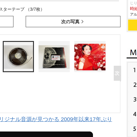
じ
時給
スターテープ （3/7枚）
アル
次の写真
1
2
3
4
ジナル音源が見つかる 2009年以来17年ぶり
5