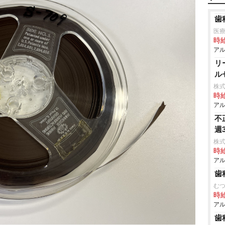
歯
医
時給
アル
リ
ル
株式
時給
アル
不
週
株式
時給
アル
歯
む
時給
アル
歯