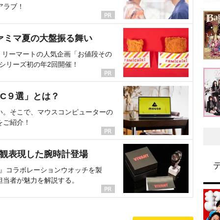
アラブ！
ァミマ夏の大盤振る舞い
ミリーマートの人気企画「お値段その
、シリーズ初の年2回開催！
C９選」とは？
い。そこで、マウスコンピューターの
をご紹介！
界観表現した腕時計登場
NT』コラボレーションウオッチを製
担当者が魅力を解説する。