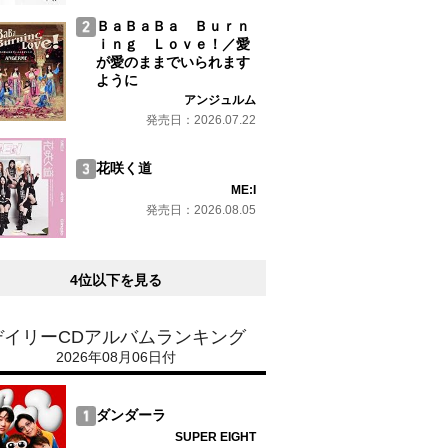
ＢａＢａＢａ Ｂｕｒｎ
ｉｎｇ Ｌｏｖｅ！／愛
が愛のままでいられます
ように
アンジュルム
発売日：2026.07.22
花咲く道
ME:I
発売日：2026.08.05
4位以下を見る
デイリーCDアルバムランキング
2026年08月06日付
ダンダーラ
SUPER EIGHT