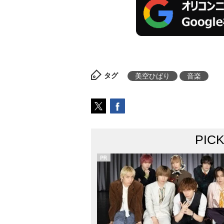
タグ
美空ひばり
音楽
PIC