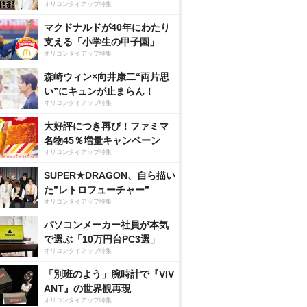
オリコンタイアップ特集
マクドナルドが40年にわたり
支える「小学生の甲子園」
オリコンタイアップ特集
森崎ウィン×向井康二“両片思
い”にキュンが止まらん！
オリコンタイアップ特集
大好評につき再び！ファミマ
名物45％増量キャンペーン
オリコンタイアップ特集
SUPER★DRAGON、自ら描い
た”レトロフューチャー”
オリコンタイアップ特集
パソコンメーカー社員が本気
で選ぶ「10万円台PC3選」
オリコンタイアップ特集
「別班のよう」腕時計で『VIV
ANT』の世界観再現
オリコンタイアップ特集